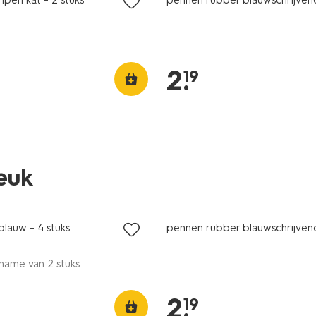
2
.
19
leuk
lauw - 4 stuks
pennen rubber blauwschrijvend
name van 2 stuks
2
.
19