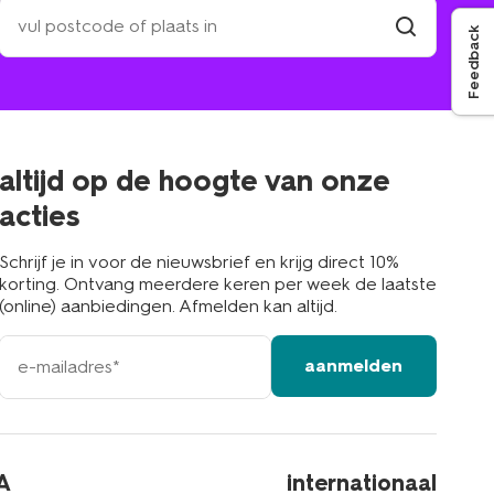
zoek
een
Feedback
winkel
vind
winkel
bij
jou
in
de
buurt
altijd op de hoogte van onze
acties
Schrijf je in voor de nieuwsbrief en krijg direct 10%
korting. Ontvang meerdere keren per week de laatste
(online) aanbiedingen. Afmelden kan altijd.
e-
aanmelden
mailadres
A
internationaal