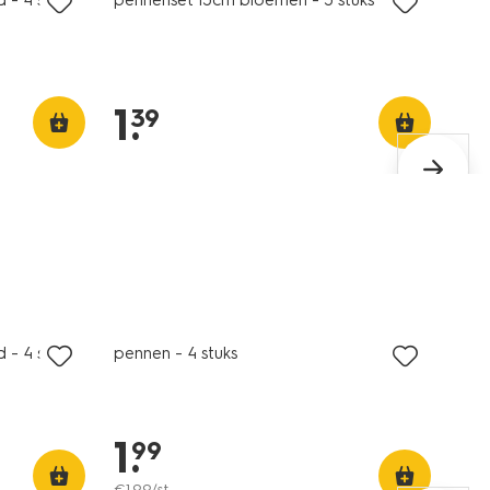
1
.
39
 - 4 stuks
pennen - 4 stuks
1
.
99
€
1
.
99
/st.