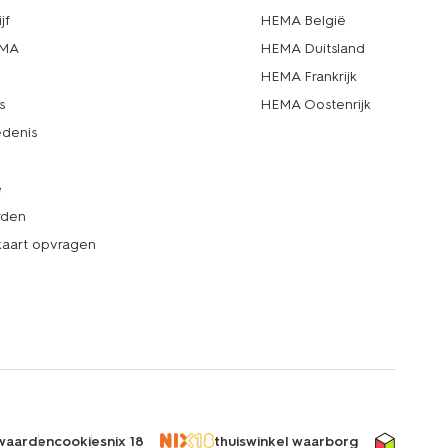
jf
HEMA België
EMA
HEMA Duitsland
d
HEMA Frankrijk
s
HEMA Oostenrijk
denis
e
rden
kaart opvragen
waarden
cookies
nix 18
thuiswinkel waarborg