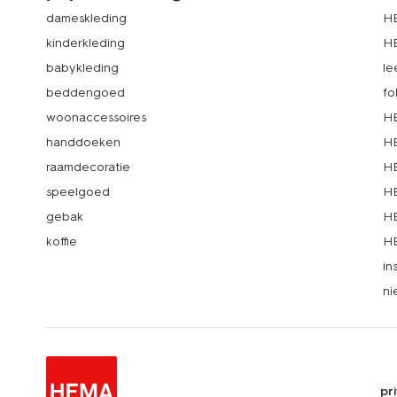
dameskleding
H
kinderkleding
H
babykleding
le
beddengoed
fo
woonaccessoires
HE
handdoeken
HE
raamdecoratie
HE
speelgoed
HE
gebak
HE
koffie
HE
in
ni
pr