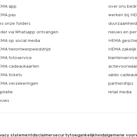
EMA app
over ons bedri
EMA pas
werken bij H
es onze folders
duurzaamhei
lder via Whatsapp ontvangen
nieuws en per
MA op social media
HEMA geschie
MA herontwerpwedstrijd
HEMA zakelijk
MA fotoservice
klantenservic
MA cadeaukaarten
actievoorwaa
MA tickets
saldo cadeau
MA verzekeringen
partnerships
spiratie
retail media
euws
ivacy statement
disclaimer
security
toegankelijkheid
algemene voor