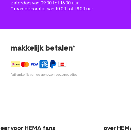
zaterdag van 09.00 tot 18.00 uur
* raamdecoratie van 10.00 tot 18.00 uur
makkelijk betalen*
*afhankelijk van de gekozen bezorgopties
eer voor HEMA fans
over HEM