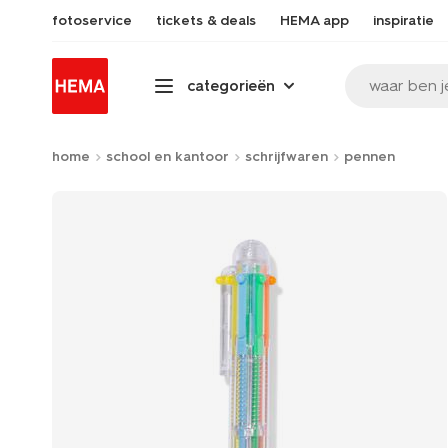
fotoservice
tickets & deals
HEMA app
inspiratie
waar ben j
categorieën
home
school en kantoor
schrijfwaren
pennen