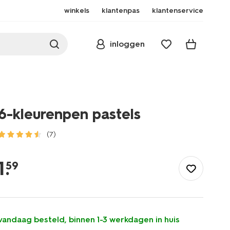
winkels
klantenpas
klantenservice
inloggen
6-kleurenpen pastels
(7)
/school-
kantoor/schrijfwaren/pennen/6-
1
.
59
kleurenpen-
pastels-
14400604.html
vandaag besteld, binnen 1-3 werkdagen in huis