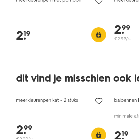
2
.
99
2
.
19
€
2
.
99
/st.
dit vind je misschien ook 
meerkleurenpen kat - 2 stuks
balpennen b
minimale af
2
.
99
2
.
19
€
2
.
99
/st.