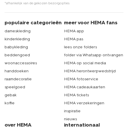
*afhankelijk van de gekozen bezorgopties
populaire categorieën
meer voor HEMA fans
dameskleding
HEMA app
kinderkleding
HEMA pas
babykleding
lees onze folders
beddengoed
folder via Whatsapp ontvangen
woonaccessoires
HEMA op social media
handdoeken
HEMA herontwerpwedstrijd
raamdecoratie
HEMA fotoservice
speelgoed
HEMA cadeaukaarten
gebak
HEMA tickets
koffie
HEMA verzekeringen
inspiratie
nieuws
over HEMA
internationaal