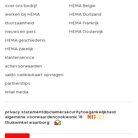
over ons bedrijf
HEMA België
werken bij HEMA
HEMA Duitsland
duurzaamheid
HEMA Frankrijk
nieuws en pers
HEMA Oostenrijk
HEMA geschiedenis
HEMA zakelijk
klantenservice
actievoorwaarden
saldo cadeaukaart opvragen
partnerships
retail media
privacy statement
disclaimer
security
toegankelijkheid
algemene voorwaarden
cookies
nix 18
thuiswinkel waarborg