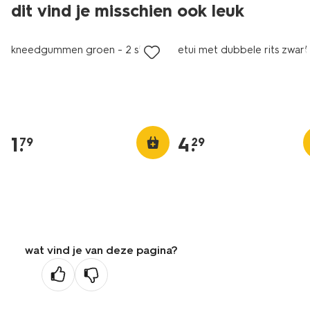
dit vind je misschien ook leuk
kneedgummen groen - 2 stuks
etui met dubbele rits zwart
1
.
4
.
79
29
wat vind je van deze pagina?