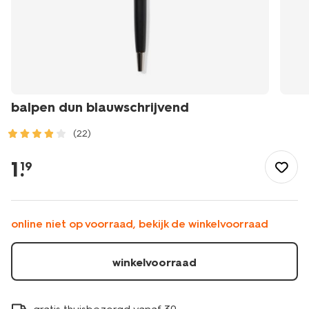
balpen dun blauwschrijvend
(22)
/school-
kantoor/schrijfwaren/pennen/balpen-
1
.
19
dun-
blauwschrijvend-
14400619.html
online niet op voorraad, bekijk de winkelvoorraad
winkelvoorraad