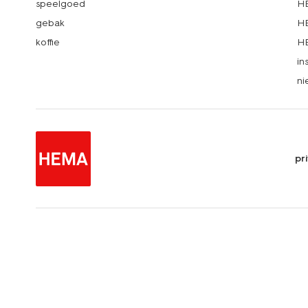
speelgoed
HE
gebak
HE
koffie
HE
in
ni
pr