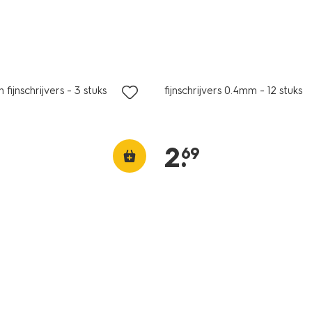
fijnschrijvers - 3 stuks
fijnschrijvers 0.4mm - 12 stuks
2
.
69