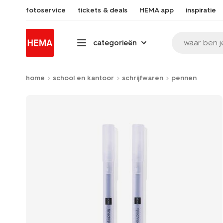
fotoservice
tickets & deals
HEMA app
inspiratie
waar ben j
categorieën
home
school en kantoor
schrijfwaren
pennen