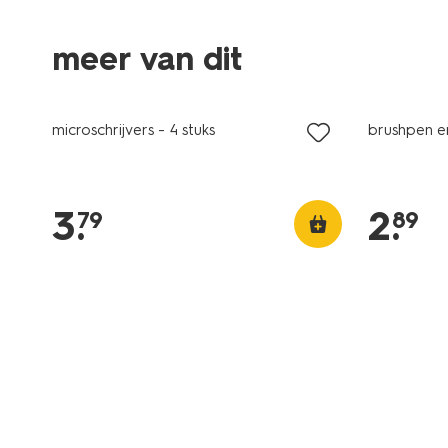
meer van dit
microschrijvers - 4 stuks
brushpen en 
3
.
2
.
79
89