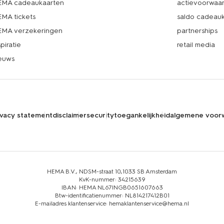
MA cadeaukaarten
actievoorwaa
MA tickets
saldo cadeau
MA verzekeringen
partnerships
spiratie
retail media
euws
ivacy statement
disclaimer
security
toegankelijkheid
algemene voor
HEMA B.V., NDSM-straat 10,1033 SB Amsterdam
KvK-nummer: 34215639
IBAN: HEMA NL67INGB0651607663
Btw-identificatienummer: NL814217412B01
E-mailadres klantenservice: hemaklantenservice@hema.nl