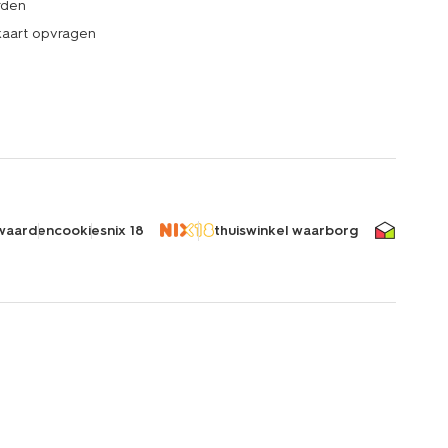
rden
kaart opvragen
waarden
cookies
nix 18
thuiswinkel waarborg