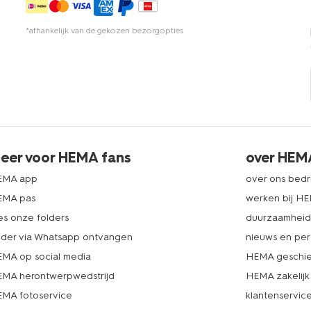
*afhankelijk van de gekozen bezorgopties
eer voor HEMA fans
over HEM
EMA app
over ons bedri
EMA pas
werken bij H
es onze folders
duurzaamhei
lder via Whatsapp ontvangen
nieuws en per
MA op social media
HEMA geschie
MA herontwerpwedstrijd
HEMA zakelijk
MA fotoservice
klantenservic