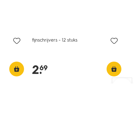
fijnschrijvers - 12 stuks
2
.
69