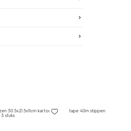
en 30.5x21.5x11cm karton
tape 40m stippen
 3 stuks