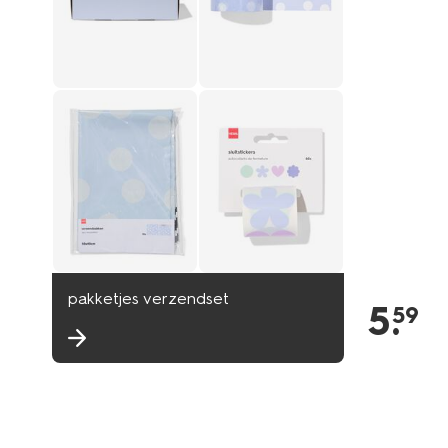
pakketjes verzendset
5
.
59