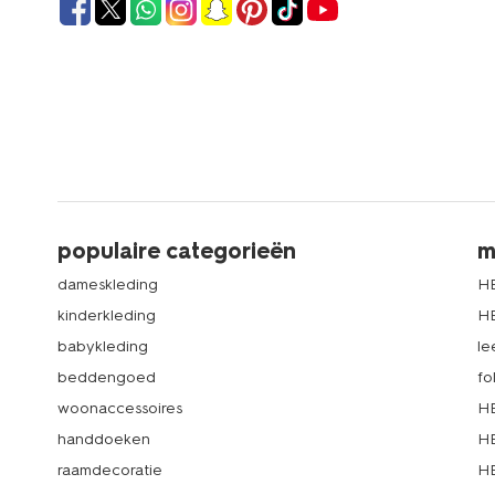
populaire categorieën
m
dameskleding
H
kinderkleding
H
babykleding
le
beddengoed
fo
woonaccessoires
HE
handdoeken
HE
raamdecoratie
HE