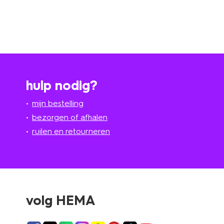
hulp nodig?
mijn bestelling
bezorgen of afhalen
ruilen en retourneren
volg HEMA