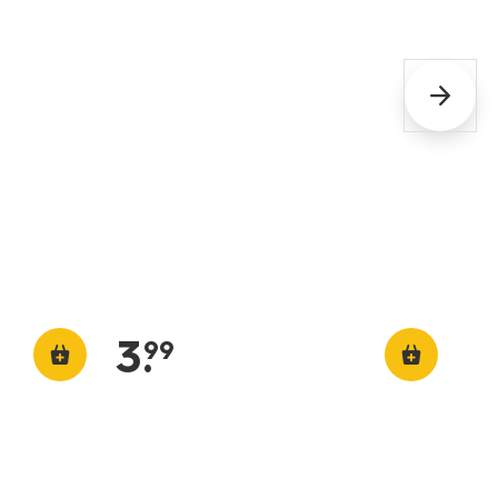
3
.
99