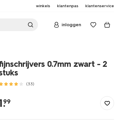
winkels
klantenpas
klantenservice
inloggen
fijnschrijvers 0.7mm zwart - 2
stuks
(33)
/school-
kantoor/schrijfwaren/pennen/fijnschrijvers-
1
.
99
0.7mm-
zwart-
-
-2-
stuks-