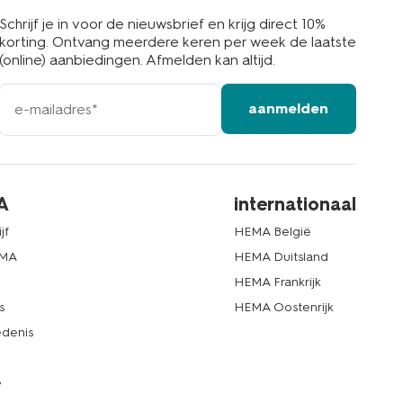
Schrijf je in voor de nieuwsbrief en krijg direct 10%
korting. Ontvang meerdere keren per week de laatste
(online) aanbiedingen. Afmelden kan altijd.
e-
aanmelden
mailadres
A
internationaal
jf
HEMA België
EMA
HEMA Duitsland
d
HEMA Frankrijk
s
HEMA Oostenrijk
denis
e