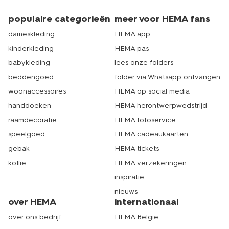
populaire categorieën
meer voor HEMA fans
dameskleding
HEMA app
kinderkleding
HEMA pas
babykleding
lees onze folders
beddengoed
folder via Whatsapp ontvangen
woonaccessoires
HEMA op social media
handdoeken
HEMA herontwerpwedstrijd
raamdecoratie
HEMA fotoservice
speelgoed
HEMA cadeaukaarten
gebak
HEMA tickets
koffie
HEMA verzekeringen
inspiratie
nieuws
over HEMA
internationaal
over ons bedrijf
HEMA België