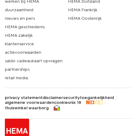
werken bij HEMA
HEMA Duitsland
duurzaamheid
HEMA Frankrijk
nieuws en pers
HEMA Oostenrijk
HEMA geschiedenis
HEMA zakelijk
klantenservice
actievoorwaarden
saldo cadeaukaart opvragen
partnerships
retail media
privacy statement
disclaimer
security
toegankelijkheid
algemene voorwaarden
cookies
nix 18
thuiswinkel waarborg