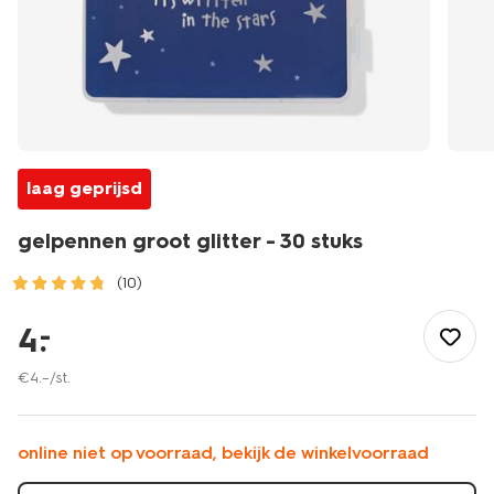
laag geprijsd
gelpennen groot glitter - 30 stuks
(10)
/school-
kantoor/schrijfwaren/pennen/gelpennen-
4
.
–
groot-
glitter-
€
4
.
–
/st.
-
-30-
stuks-
online niet op voorraad, bekijk de winkelvoorraad
14400480.html