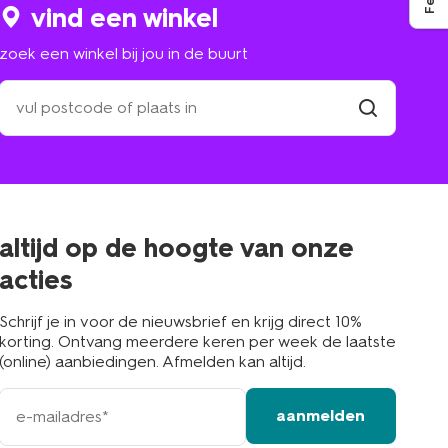
vind een winkel
zoek een winkel bij jou in de buurt
zoek
een
winkel
vind
winkel
bij
jou
in
de
buurt
altijd op de hoogte van onze
acties
Schrijf je in voor de nieuwsbrief en krijg direct 10%
korting. Ontvang meerdere keren per week de laatste
(online) aanbiedingen. Afmelden kan altijd.
e-
aanmelden
mailadres