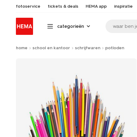
fotoservice
tickets & deals
HEMA app
inspiratie
waar ben j
categorieën
home
school en kantoor
schrijfwaren
potloden