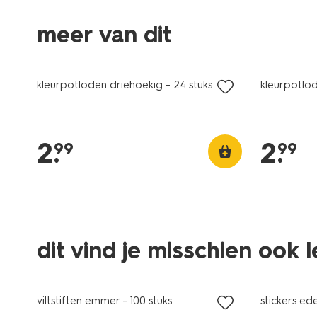
meer van dit
kleurpotloden driehoekig - 24 stuks
kleurpotlod
2
.
2
.
99
99
dit vind je misschien ook 
vegan
viltstiften emmer - 100 stuks
stickers ede