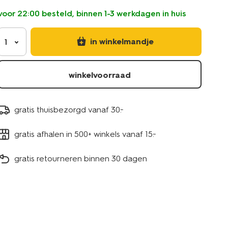
stuks-
voor 22:00 besteld, binnen 1-3 werkdagen in huis
15990156.html
in winkelmandje
1
winkelvoorraad
gratis thuisbezorgd vanaf 30.-
gratis afhalen in 500+ winkels vanaf 15.-
gratis retourneren binnen 30 dagen