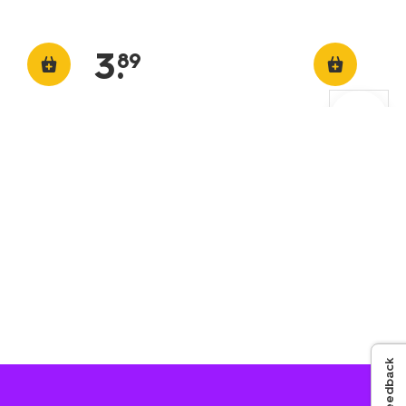
3
.
89
Feedback