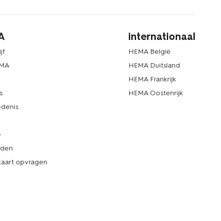
A
internationaal
jf
HEMA België
EMA
HEMA Duitsland
d
HEMA Frankrijk
s
HEMA Oostenrijk
denis
e
rden
kaart opvragen