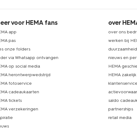
eer voor HEMA fans
over HEM
EMA app
over ons bedri
EMA pas
werken bij H
es onze folders
duurzaamhei
lder via Whatsapp ontvangen
nieuws en per
MA op social media
HEMA geschie
MA herontwerpwedstrijd
HEMA zakelijk
MA fotoservice
klantenservic
MA cadeaukaarten
actievoorwaa
MA tickets
saldo cadeau
MA verzekeringen
partnerships
spiratie
retail media
euws