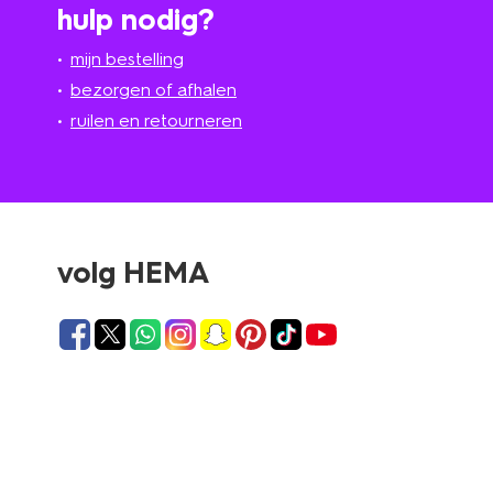
hulp nodig?
mijn bestelling
bezorgen of afhalen
ruilen en retourneren
volg HEMA