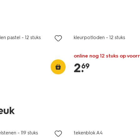
en pastel - 12 stuks
kleurpotloden - 12 stuks
online nog 12 stuks op voor
2
.
69
leuk
lstenen - 119 stuks
tekenblok A4