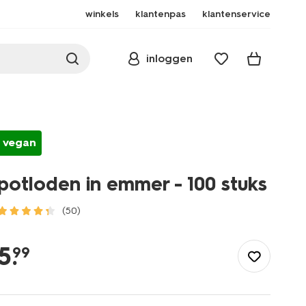
winkels
klantenpas
klantenservice
inloggen
vegan
potloden in emmer - 100 stuks
(50)
/school-
kantoor/schrijfwaren/potloden/potloden-
5
.
99
in-
emmer-
-
-100-