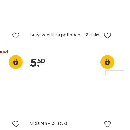
nieuw
Bruynzeel kleurpotloden - 12 stuks
raad
5
.
50
viltstifen - 24 stuks