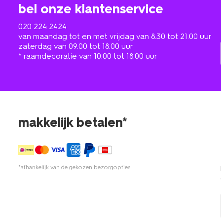
bel onze klantenservice
020 224 2424
van maandag tot en met vrijdag van 8.30 tot 21.00 uur
zaterdag van 09.00 tot 18.00 uur
* raamdecoratie van 10.00 tot 18.00 uur
makkelijk betalen*
*afhankelijk van de gekozen bezorgopties