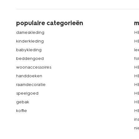
populaire categorieën
m
dameskleding
H
kinderkleding
H
babykleding
le
beddengoed
fo
woonaccessoires
HE
handdoeken
HE
raamdecoratie
HE
speelgoed
HE
gebak
HE
koffie
HE
in
ni