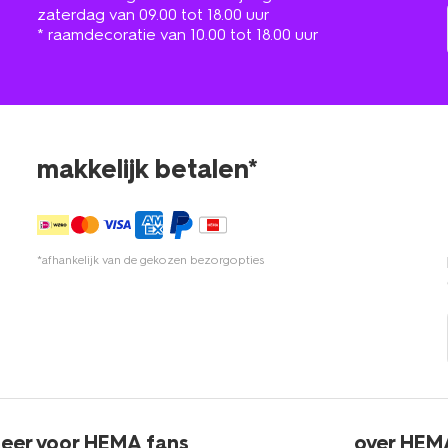
zaterdag van 09.00 tot 18.00 uur
* raamdecoratie van 10.00 tot 18.00 uur
makkelijk betalen*
*afhankelijk van de gekozen bezorgopties
eer voor HEMA fans
over HEM