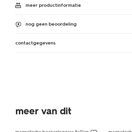
meer productinformatie
nog geen beoordeling
contactgegevens
meer van dit
nieuw
magnetische boekenleggers 8x10cm - 3
magnetisch