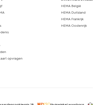
jf
HEMA België
EMA
HEMA Duitsland
d
HEMA Frankrijk
s
HEMA Oostenrijk
denis
e
rden
kaart opvragen
waarden
cookies
nix 18
thuiswinkel waarborg