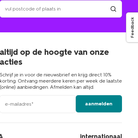
zoek
een
winkel
vind
Feedback
winkel
bij
jou
in
de
buurt
altijd op de hoogte van onze
acties
Schrijf je in voor de nieuwsbrief en krijg direct 10%
korting. Ontvang meerdere keren per week de laatste
(online) aanbiedingen. Afmelden kan altijd.
e-
aanmelden
mailadres
A
internationaal