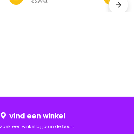
€
6
.
99
/st.
vind een winkel
zoek een winkel bij jou in de buurt