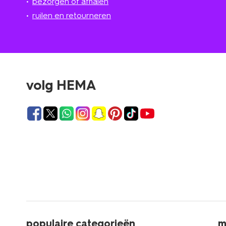
bezorgen of afhalen
ruilen en retourneren
volg HEMA
populaire categorieën
m