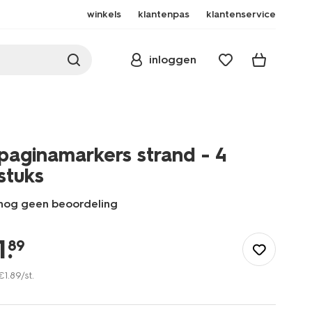
winkels
klantenpas
klantenservice
inloggen
paginamarkers strand - 4
stuks
nog geen beoordeling
/speelgoed-
hobby/boeken/boekenleggers/paginamarkers-
1
.
89
strand-
-
€
1
.
89
/st.
-4-
stuks-
14800551.html