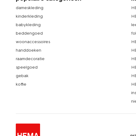
dameskleding
H
kinderkleding
H
babykleding
le
beddengoed
fo
woonaccessoires
HE
handdoeken
HE
raamdecoratie
HE
speelgoed
HE
gebak
HE
koffie
HE
in
ni
pr