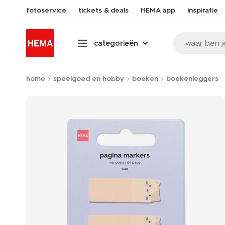
fotoservice
tickets & deals
HEMA app
inspiratie
waar ben j
categorieën
home
speelgoed en hobby
boeken
boekenleggers