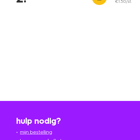
€
1
.
50
/st.
hulp nodig?
mijn bestelling