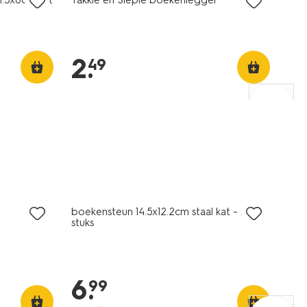
2
.
49
boekensteun 14.5x12.2cm staal kat - 2
stuks
6
.
99