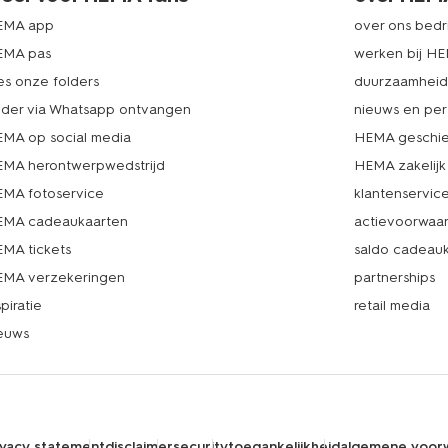
EMA app
over ons bedri
EMA pas
werken bij H
es onze folders
duurzaamhei
lder via Whatsapp ontvangen
nieuws en per
MA op social media
HEMA geschie
MA herontwerpwedstrijd
HEMA zakelijk
MA fotoservice
klantenservic
MA cadeaukaarten
actievoorwaa
MA tickets
saldo cadeau
MA verzekeringen
partnerships
spiratie
retail media
euws
ivacy statement
disclaimer
security
toegankelijkheid
algemene voor