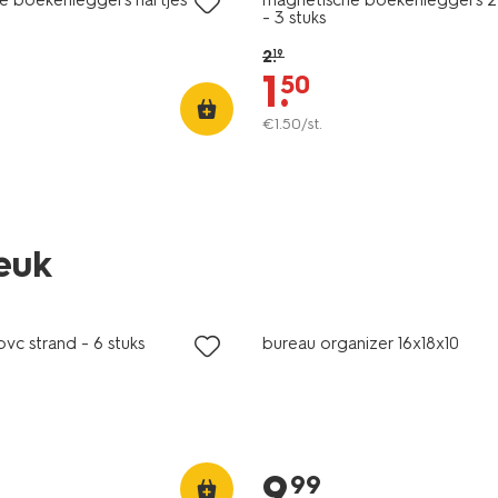
- 3 stuks
2
.
19
1
.
50
€
1
.
50
/st.
leuk
pvc strand - 6 stuks
bureau organizer 16x18x10
9
.
99