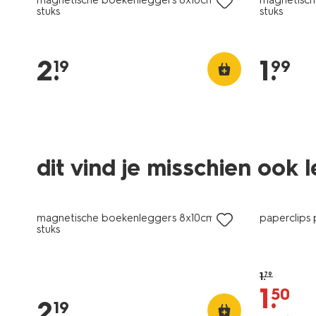
stuks
stuks
2
.
1
.
19
99
dit vind je misschien ook 
sale
magnetische boekenleggers 8x10cm - 3
paperclips 
stuks
1
.
79
1
.
50
2
.
19