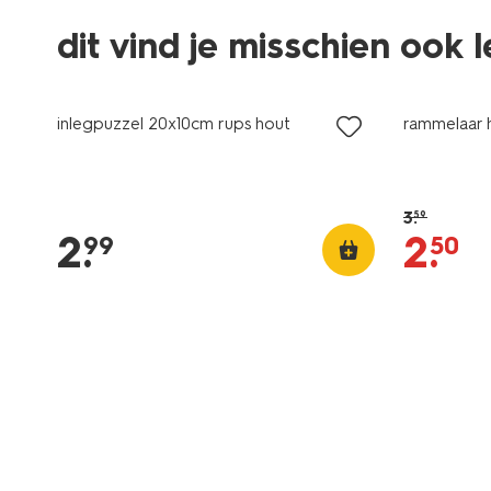
dit vind je misschien ook 
sale
inlegpuzzel 20x10cm rups hout
rammelaar 
3
.
59
2
.
2
.
99
50