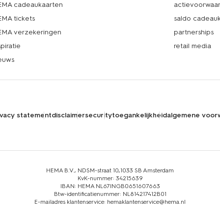
MA cadeaukaarten
actievoorwaa
MA tickets
saldo cadeau
MA verzekeringen
partnerships
spiratie
retail media
euws
ivacy statement
disclaimer
security
toegankelijkheid
algemene voor
HEMA B.V., NDSM-straat 10,1033 SB Amsterdam
KvK-nummer: 34215639
IBAN: HEMA NL67INGB0651607663
Btw-identificatienummer: NL814217412B01
E-mailadres klantenservice: hemaklantenservice@hema.nl