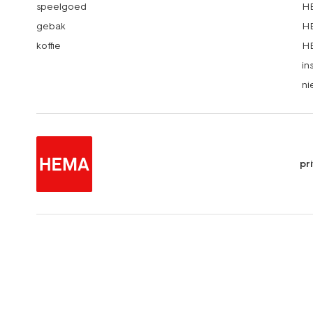
speelgoed
HE
gebak
HE
koffie
HE
in
ni
pr