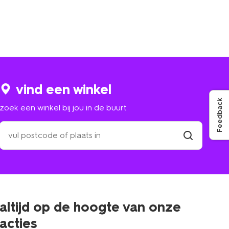
vind een winkel
Feedback
zoek een winkel bij jou in de buurt
zoek
een
winkel
vind
winkel
bij
jou
in
de
buurt
altijd op de hoogte van onze
acties