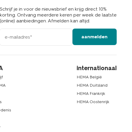
Schrijf je in voor de nieuwsbrief en krijg direct 10%
korting. Ontvang meerdere keren per week de laatste
(online) aanbiedingen. Afmelden kan altijd.
e-
aanmelden
mailadres
A
internationaal
jf
HEMA België
EMA
HEMA Duitsland
d
HEMA Frankrijk
s
HEMA Oostenrijk
denis
e