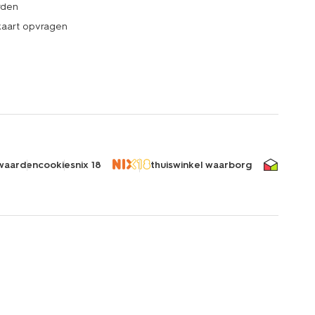
rden
kaart opvragen
waarden
cookies
nix 18
thuiswinkel waarborg