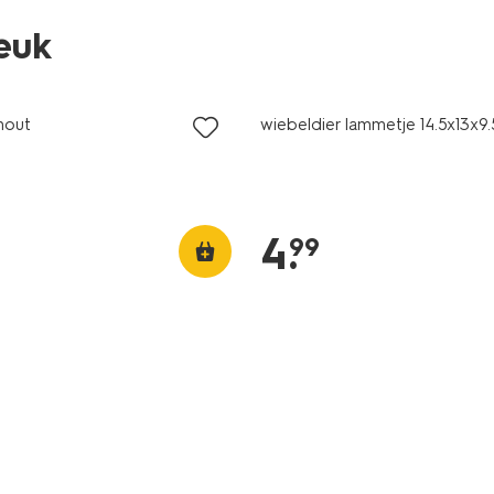
leuk
hout
wiebeldier lammetje 14.5x13x9
4
.
99