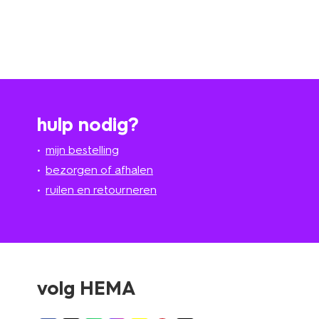
hulp nodig?
mijn bestelling
bezorgen of afhalen
ruilen en retourneren
volg HEMA