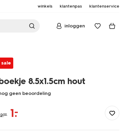
winkels
klantenpas
klantenservice
inloggen
sale
boekje 8.5x1.5cm hout
nog geen beoordeling
/speelgoed-
hobby/boeken/kinderboeken/boekje-
–
1
.
8.5x1.5cm-
2
.
99
hout-
15100485.html