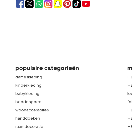
populaire categorieën
m
dameskleding
H
kinderkleding
H
babykleding
le
beddengoed
fo
woonaccessoires
HE
handdoeken
HE
raamdecoratie
HE