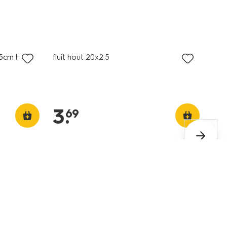
.5cm hout
fluit hout 20x2.5
3
.
69