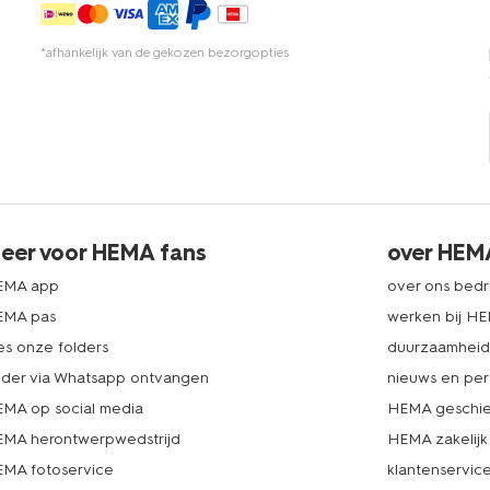
*afhankelijk van de gekozen bezorgopties
eer voor HEMA fans
over HEM
EMA app
over ons bedri
EMA pas
werken bij H
es onze folders
duurzaamhei
lder via Whatsapp ontvangen
nieuws en per
MA op social media
HEMA geschie
MA herontwerpwedstrijd
HEMA zakelijk
MA fotoservice
klantenservic