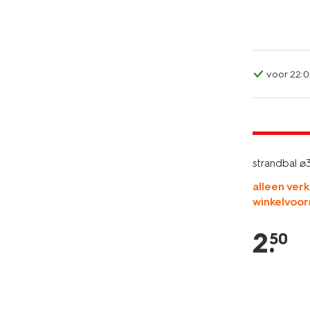
voor 22:0
nieuw
laag gepri
strandbal ⌀
alleen verk
winkelvoor
2
.
50