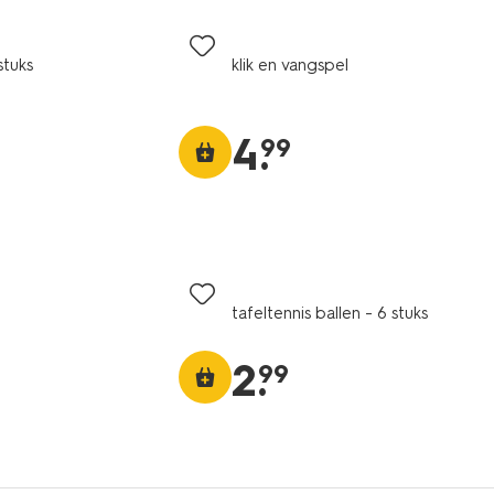
stuks
klik en vangspel
4
.
99
tafeltennis ballen - 6 stuks
2
.
99