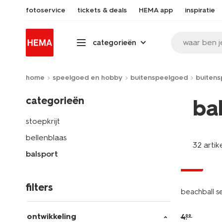
fotoservice
tickets & deals
HEMA app
inspiratie
waar ben j
categorieën
home
speelgoed en hobby
buitenspeelgoed
buitens
categorieën
ba
stoepkrijt
bellenblaas
32 artik
balsport
sale
filters
beachball s
ontwikkeling
4
.
99