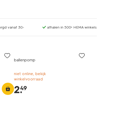
orgd vanaf 30.-
afhalen in 500+ HEMA winkels
ballenpomp
niet online, bekijk
winkelvoorraad
2
.
49
laag geprijsd