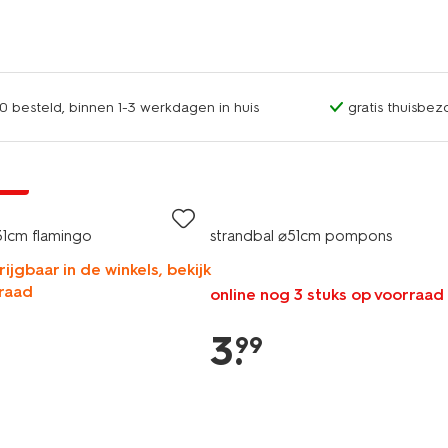
0 besteld, binnen 1-3 werkdagen in huis
gratis thuisbez
jsd
31cm flamingo
strandbal ⌀51cm pompons
rijgbaar in de winkels, bekijk
raad
online nog 3 stuks op voorraad
3
.
99