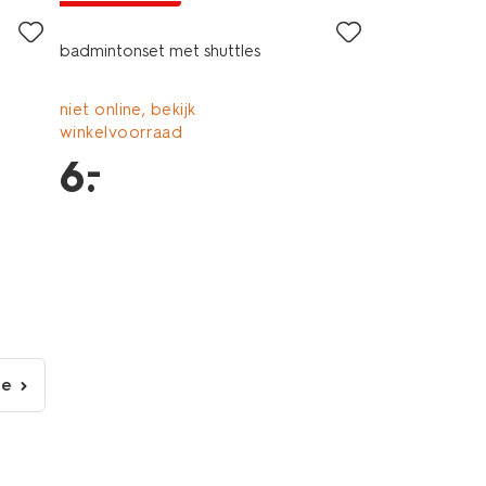
badmintonset met shuttles
niet online, bekijk
winkelvoorraad
–
6
.
de
lgende
gina