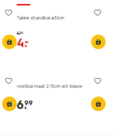
sale
Takkie strandbal ⌀31cm
4
.
99
–
4
.
voetbal maat 2 15cm wit-blauw
6
.
99