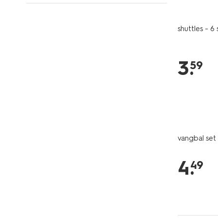
shuttles - 6 
3
.
59
vangbal set
4
.
49