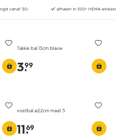
orgd vanaf 30.-
afhalen in 500+ HEMA winkels
Takkie bal 13cm blauw
3
.
99
voetbal ⌀22cm maat 5
11
.
69