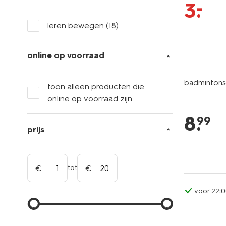
–
3
.
leren bewegen
(18)
online op voorraad
badmintons
toon alleen producten die
online op voorraad zijn
8
.
99
prijs
tot
voor 22:0