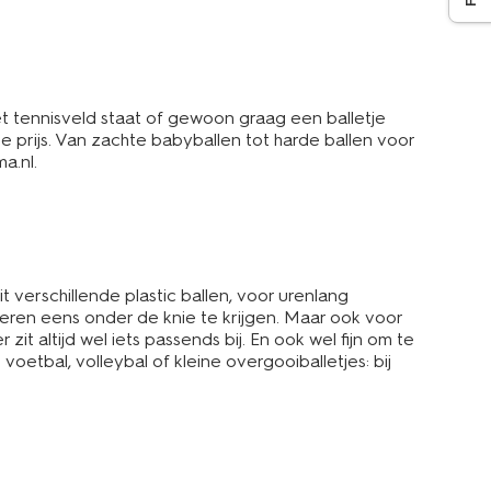
het tennisveld staat of gewoon graag een balletje
e prijs. Van zachte babyballen tot harde ballen voor
a.nl.
it verschillende plastic ballen, voor urenlang
geren eens onder de knie te krijgen. Maar ook voor
it altijd wel iets passends bij. En ook wel fijn om te
etbal, volleybal of kleine overgooiballetjes: bij