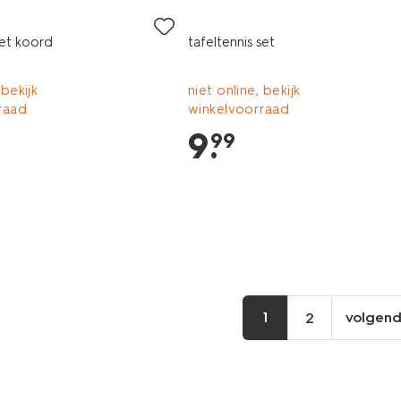
et koord
tafeltennis set
 bekijk
niet online, bekijk
raad
winkelvoorraad
9
.
99
1
volgen
2
vo
pa