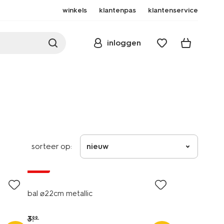
winkels
klantenpas
klantenservice
inloggen
sorteer op:
nieuw
sale
bal ⌀22cm metallic
3
.
99