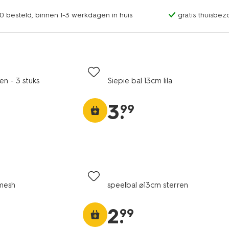
0 besteld, binnen 1-3 werkdagen in huis
gratis thuisbez
en - 3 stuks
Siepie bal 13cm lila
3
.
99
mesh
speelbal ⌀13cm sterren
2
.
99