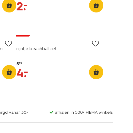
–
2
.
sale
cm
nijntje beachball set
5
.
99
–
4
.
orgd vanaf 30.-
afhalen in 500+ HEMA winkels