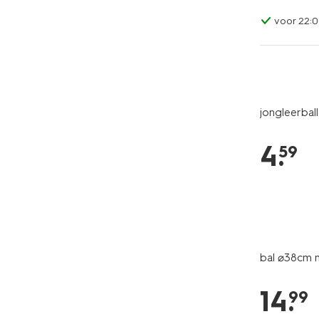
voor 22:0
jongleerball
4
.
59
bal ⌀38cm 
14
.
99