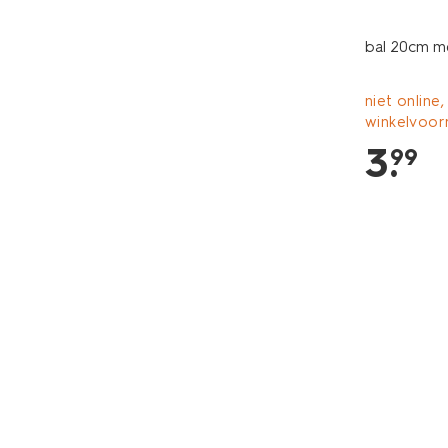
bal 20cm m
niet online,
winkelvoor
3
.
99