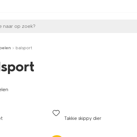
e naar op zoek?
pelen
balsport
lsport
elen
et
Takkie skippy dier