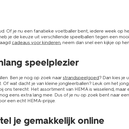
n oud. Of je nu een fanatieke voetballer bent, iedere week op 
heb je de keuze uit verschillende speelballen tegen een mooi
slaagd
cadeaus voor kinderen
, neem dan snel een kijkje op hem
nlang speelplezier
allen. Ben je nog op zoek naar
strandspeelgoed
? Dan kies je u
. Of wat dacht je van kleine jongleerballen? Leuk om het jon
ij ons terecht. Het assortiment van HEMA is wisselend, maar er z
og eens extra lang mee. Dus of je nu op zoek bent naar een vo
oor een echt HEMA-prijsje.
tel je gemakkelijk online