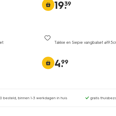
19
.
39
et
Takkie en Siepie vangbalset ⌀19.5
4
.
99
0 besteld, binnen 1-3 werkdagen in huis
gratis thuisbez