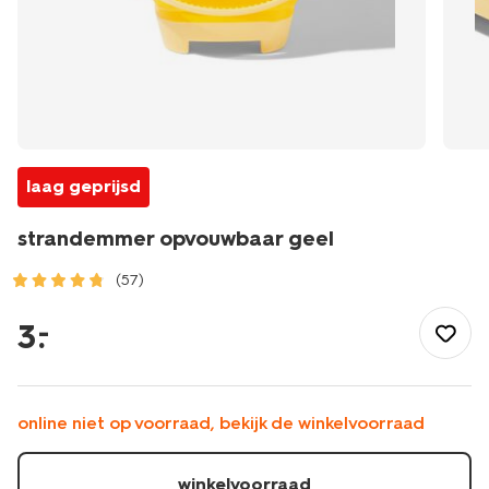
laag geprijsd
strandemmer opvouwbaar geel
(57)
/speelgoed-
hobby/buitenspeelgoed/strandspeelgoed/emmertjes/stran
3
.
–
opvouwbaar-
geel-
15870011.html
online niet op voorraad, bekijk de winkelvoorraad
winkelvoorraad