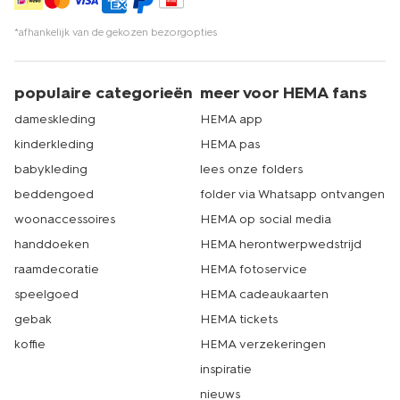
*afhankelijk van de gekozen bezorgopties
populaire categorieën
meer voor HEMA fans
dameskleding
HEMA app
kinderkleding
HEMA pas
babykleding
lees onze folders
beddengoed
folder via Whatsapp ontvangen
woonaccessoires
HEMA op social media
handdoeken
HEMA herontwerpwedstrijd
raamdecoratie
HEMA fotoservice
speelgoed
HEMA cadeaukaarten
gebak
HEMA tickets
koffie
HEMA verzekeringen
inspiratie
nieuws