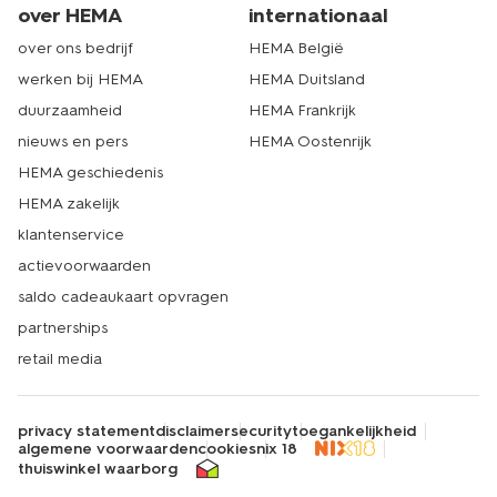
over HEMA
internationaal
over ons bedrijf
HEMA België
werken bij HEMA
HEMA Duitsland
duurzaamheid
HEMA Frankrijk
nieuws en pers
HEMA Oostenrijk
HEMA geschiedenis
HEMA zakelijk
klantenservice
actievoorwaarden
saldo cadeaukaart opvragen
partnerships
retail media
privacy statement
disclaimer
security
toegankelijkheid
algemene voorwaarden
cookies
nix 18
thuiswinkel waarborg