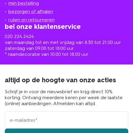
mijn bestelling
in
de
bezorgen of afhalen
buurt
ruilen en retourneren
bel onze klantenservice
020 224 2424
van maandag tot en met vrijdag van 8.30 tot 21.00 uur
zaterdag van 09.00 tot 18.00 uur
* raamdecoratie van 10.00 tot 18.00 uur
altijd op de hoogte van onze acties
Schrijf je in voor de nieuwsbrief en krijg direct 10%
korting. Ontvang meerdere keren per week de laatste
(online) aanbiedingen. Afmelden kan altijd.
e-
mailadres