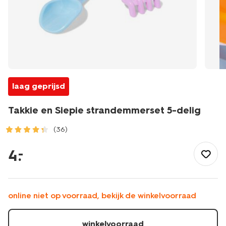
laag geprijsd
Takkie en Siepie strandemmerset 5-delig
(36)
/speelgoed-
hobby/buitenspeelgoed/strandspeelgoed/emmertjes/takkie-
4
.
–
en-
siepie-
strandemmerset-
5-
online niet op voorraad, bekijk de winkelvoorraad
delig-
15800203.html
winkelvoorraad