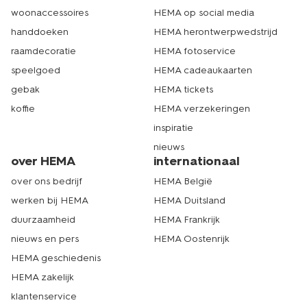
woonaccessoires
HEMA op social media
handdoeken
HEMA herontwerpwedstrijd
raamdecoratie
HEMA fotoservice
speelgoed
HEMA cadeaukaarten
gebak
HEMA tickets
koffie
HEMA verzekeringen
inspiratie
nieuws
over HEMA
internationaal
over ons bedrijf
HEMA België
werken bij HEMA
HEMA Duitsland
duurzaamheid
HEMA Frankrijk
nieuws en pers
HEMA Oostenrijk
HEMA geschiedenis
HEMA zakelijk
klantenservice