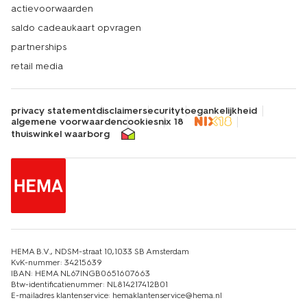
actievoorwaarden
saldo cadeaukaart opvragen
partnerships
retail media
privacy statement
disclaimer
security
toegankelijkheid
algemene voorwaarden
cookies
nix 18
thuiswinkel waarborg
HEMA B.V., NDSM-straat 10,1033 SB Amsterdam
KvK-nummer: 34215639
IBAN: HEMA NL67INGB0651607663
Btw-identificatienummer: NL814217412B01
E-mailadres klantenservice: hemaklantenservice@hema.nl