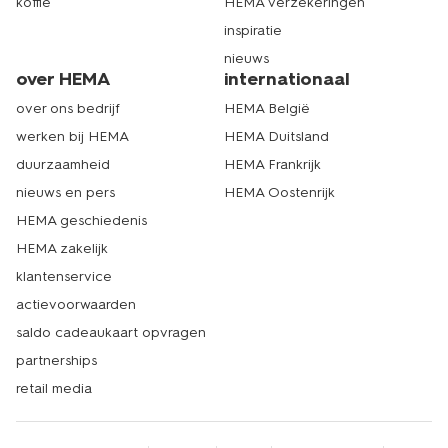
koffie
HEMA verzekeringen
inspiratie
nieuws
over HEMA
internationaal
over ons bedrijf
HEMA België
werken bij HEMA
HEMA Duitsland
duurzaamheid
HEMA Frankrijk
nieuws en pers
HEMA Oostenrijk
HEMA geschiedenis
HEMA zakelijk
klantenservice
actievoorwaarden
saldo cadeaukaart opvragen
partnerships
retail media