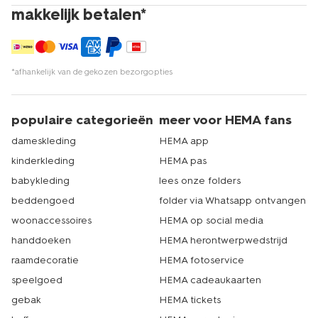
makkelijk betalen*
*afhankelijk van de gekozen bezorgopties
populaire categorieën
meer voor HEMA fans
dameskleding
HEMA app
kinderkleding
HEMA pas
babykleding
lees onze folders
beddengoed
folder via Whatsapp ontvangen
woonaccessoires
HEMA op social media
handdoeken
HEMA herontwerpwedstrijd
raamdecoratie
HEMA fotoservice
speelgoed
HEMA cadeaukaarten
gebak
HEMA tickets