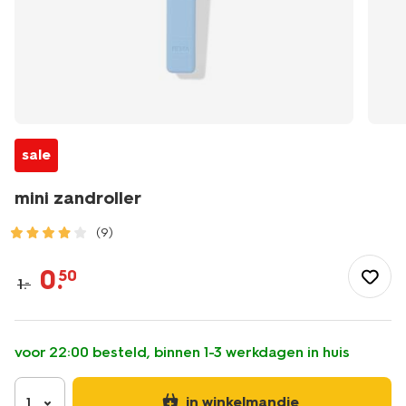
sale
mini zandroller
(9)
/speelgoed-
hobby/buitenspeelgoed/strandspeelgoed/schepjes-
0
.
50
1
.
–
en-
harkjes/mini-
zandroller-
15800280.html
voor 22:00 besteld, binnen 1-3 werkdagen in huis
in winkelmandje
1