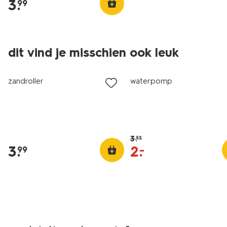
3
.
99
dit vind je misschien ook leuk
sale
zandroller
waterpomp
3
.
99
3
.
2
.
–
99