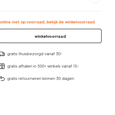
met-
opblaasbare-
bodem-
en-
online niet op voorraad, bekijk de winkelvoorraad
bekerhouder-
180x122x24cm-
-15800086.html
winkelvoorraad
gratis thuisbezorgd vanaf 30.-
gratis afhalen in 500+ winkels vanaf 15.-
gratis retourneren binnen 30 dagen