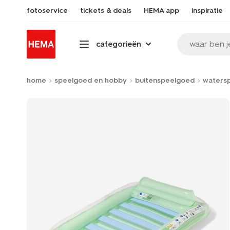
fotoservice
tickets & deals
HEMA app
inspiratie
waar ben j
categorieën
home
speelgoed en hobby
buitenspeelgoed
waters