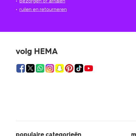
bezorgen of afhalen
ruilen en retourneren
volg HEMA
populaire categorieën
m