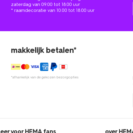
zaterdag van 09.00 tot 18.00 uur
* raamdecoratie van 10.00 tot 18.00 uur
makkelijk betalen*
*afhankelijk van de gekozen bezorgopties
eer voor HEMA fans
over HEM