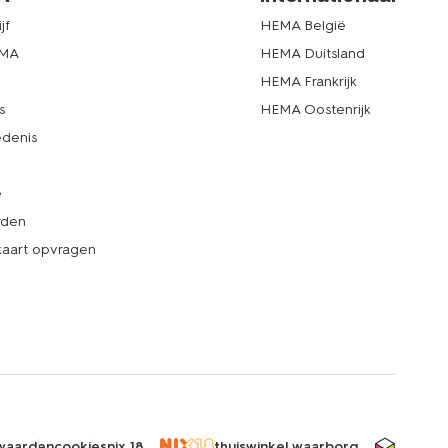
jf
HEMA België
EMA
HEMA Duitsland
d
HEMA Frankrijk
s
HEMA Oostenrijk
denis
e
rden
kaart opvragen
waarden
cookies
nix 18
thuiswinkel waarborg