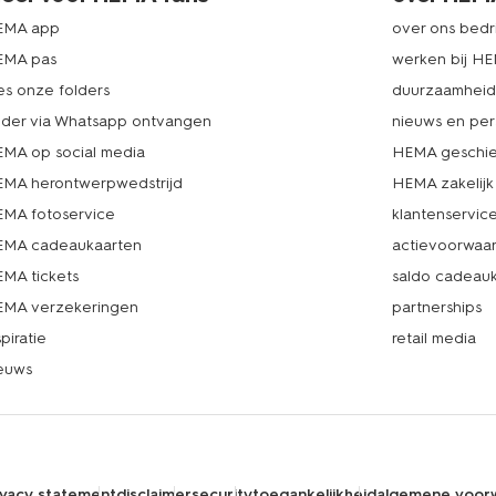
EMA app
over ons bedri
EMA pas
werken bij H
es onze folders
duurzaamhei
lder via Whatsapp ontvangen
nieuws en per
MA op social media
HEMA geschie
MA herontwerpwedstrijd
HEMA zakelijk
MA fotoservice
klantenservic
MA cadeaukaarten
actievoorwaa
MA tickets
saldo cadeau
MA verzekeringen
partnerships
spiratie
retail media
euws
ivacy statement
disclaimer
security
toegankelijkheid
algemene voor