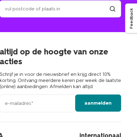
zoek
een
Feedback
winkel
vind
winkel
bij
jou
in
de
buurt
altijd op de hoogte van onze
acties
Schrijf je in voor de nieuwsbrief en krijg direct 10%
korting. Ontvang meerdere keren per week de laatste
(online) aanbiedingen. Afmelden kan altijd.
e-
aanmelden
mailadres
A
internationaal