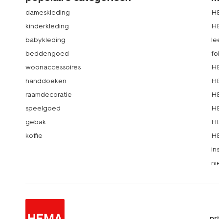
dameskleding
H
kinderkleding
H
babykleding
le
beddengoed
fo
woonaccessoires
HE
handdoeken
HE
raamdecoratie
HE
speelgoed
HE
gebak
HE
koffie
HE
in
ni
pr