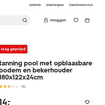
winkels
klantenpas
klantenservice
inloggen
laag geprijsd
tanning pool met opblaasbare
bodem en bekerhouder
180x122x24cm
(6)
/speelgoed-
hobby/buitenspeelgoed/waterspeelgoed/tanning-
–
14
.
pool-