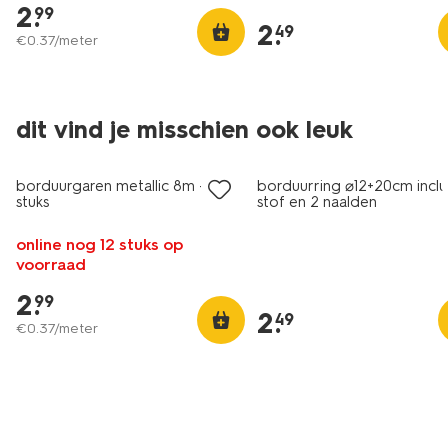
2
.
99
2
.
49
€
0
.
37
/meter
dit vind je misschien ook leuk
borduurgaren metallic 8m - 10
borduurring ⌀12+20cm inclu
stuks
stof en 2 naalden
online nog 12 stuks op
voorraad
2
.
99
2
.
49
€
0
.
37
/meter