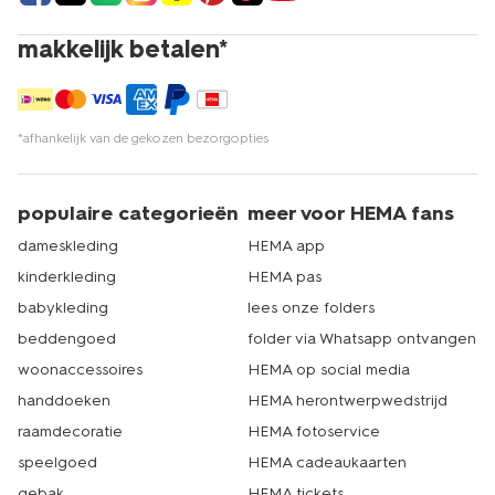
makkelijk betalen*
*afhankelijk van de gekozen bezorgopties
populaire categorieën
meer voor HEMA fans
dameskleding
HEMA app
kinderkleding
HEMA pas
babykleding
lees onze folders
beddengoed
folder via Whatsapp ontvangen
woonaccessoires
HEMA op social media
handdoeken
HEMA herontwerpwedstrijd
raamdecoratie
HEMA fotoservice
speelgoed
HEMA cadeaukaarten
gebak
HEMA tickets