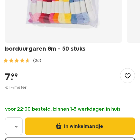
borduurgaren 8m - 50 stuks
(28)
/speelgoed-
hobby/handwerken/borduren/borduurgaren-
7
.
99
8m-
-
€
1
.
–
/meter
-50-
stuks-
60760052.html
voor 22:00 besteld, binnen 1-3 werkdagen in huis
in winkelmandje
1