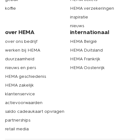
koffie
HEMA verzekeringen
inspiratie
nieuws
over HEMA
internationaal
over ons bedrijf
HEMA België
werken bij HEMA
HEMA Duitsland
duurzaamheid
HEMA Frankrijk
nieuws en pers
HEMA Oostenrijk
HEMA geschiedenis
HEMA zakelijk
klantenservice
actievoorwaarden
saldo cadeaukaart opvragen
partnerships
retail media