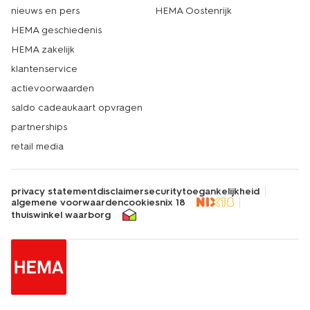
nieuws en pers
HEMA Oostenrijk
HEMA geschiedenis
HEMA zakelijk
klantenservice
actievoorwaarden
saldo cadeaukaart opvragen
partnerships
retail media
privacy statement
disclaimer
security
toegankelijkheid
algemene voorwaarden
cookies
nix 18
thuiswinkel waarborg