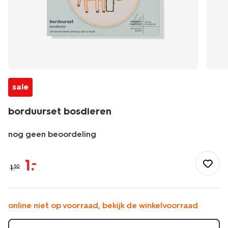
sale
borduurset bosdieren
nog geen beoordeling
/speelgoed-
hobby/handwerken/borduren/borduurset-
1
.
–
1
.
50
bosdieren-
15900357.html
online niet op voorraad, bekijk de winkelvoorraad