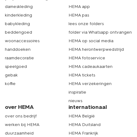
dameskleding
HEMA app
kinderkleding
HEMA pas
babykleding
lees onze folders
beddengoed
folder via Whatsapp ontvangen
woonaccessoires
HEMA op social media
handdoeken
HEMA herontwerpwedstrijd
raamdecoratie
HEMA fotoservice
speelgoed
HEMA cadeaukaarten
gebak
HEMA tickets
koffie
HEMA verzekeringen
inspiratie
nieuws
over HEMA
internationaal
over ons bedrijf
HEMA België
werken bij HEMA
HEMA Duitsland
duurzaamheid
HEMA Frankrijk