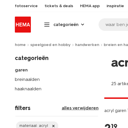
fotoservice
tickets & deals
HEMA app
inspiratie
waar ben j
categorieën
home
speelgoed en hobby
handwerken
breien en h
categorieën
ac
garen
breinaalden
25 artik
haaknaalden
3+1 gratis
met je HEM
filters
alles verwijderen
acryl garen
19
materiaal:
acryl