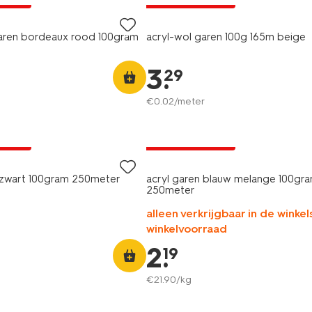
garen bordeaux rood 100gram
acryl-wol garen 100g 165m beige
3
.
29
€
0
.
02
/meter
3+1 gratis
A pas
met je HEMA pas
 zwart 100gram 250meter
acryl garen blauw melange 100gr
250meter
alleen verkrijgbaar in de winkels
winkelvoorraad
2
.
19
€
21
.
90
/kg