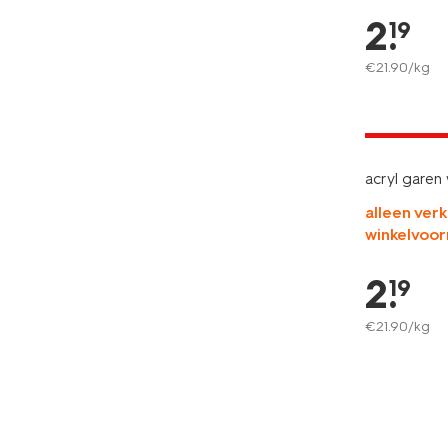
2
.
19
€
21
.
90
/kg
3+1 gratis
met je HEM
acryl garen
alleen verk
winkelvoor
2
.
19
€
21
.
90
/kg