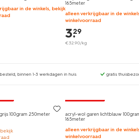
165meter
rijgbaar in de winkels, bekijk
alleen verkrijgbaar in de winkels
raad
winkelvoorraad
3
.
29
€
32
.
90
/kg
esteld, binnen 1-3 werkdagen in huis
gratis thuisbezo
3+1 gratis
A pas
met je HEMA pas
 grijs 100gram 250meter
acryl-wol garen lichtblauw 100gra
165meter
alleen verkrijgbaar in de winkels
 bekijk
winkelvoorraad
raad