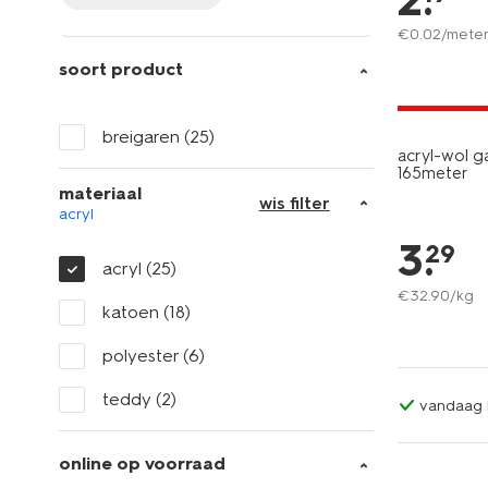
2
.
€
0
.
02
/mete
soort product
3+1 gratis
met je HEM
breigaren
(25)
acryl-wol 
165meter
materiaal
wis filter
acryl
3
.
29
acryl
(25)
€
32
.
90
/kg
katoen
(18)
polyester
(6)
teddy
(2)
vandaag b
online op voorraad
3+1 gratis
met je HEM