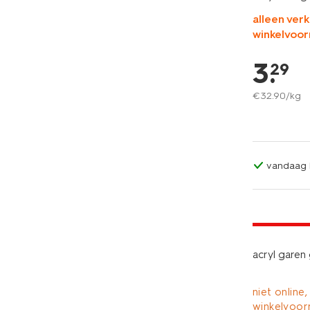
alleen verk
winkelvoor
3
.
29
€
32
.
90
/kg
vandaag b
3+1 gratis
met je HEM
acryl garen
niet online,
winkelvoor