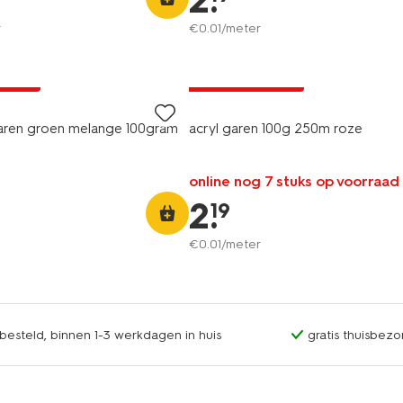
2
.
r
€
0
.
01
/meter
3+1 gratis
A pas
met je HEMA pas
garen groen melange 100gram
acryl garen 100g 250m roze
online nog 7 stuks op voorraad
2
.
19
€
0
.
01
/meter
esteld, binnen 1-3 werkdagen in huis
gratis thuisbezo
3+1 gratis
A pas
met je HEMA pas