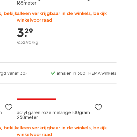
165meter
, bekijk
alleen verkrijgbaar in de winkels, bekijk
winkelvoorraad
3
.
29
€
32
.
90
/kg
rgd vanaf 30.-
afhalen in 500+ HEMA winkels
3+1 gratis
met je HEMA pas
m
acryl garen roze melange 100gram
250meter
, bekijk
alleen verkrijgbaar in de winkels, bekijk
winkelvoorraad