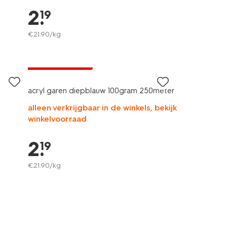
2
.
19
€
21
.
90
/kg
3+1 gratis
met je HEMA pas
acryl garen diepblauw 100gram 250meter
alleen verkrijgbaar in de winkels, bekijk
winkelvoorraad
2
.
19
€
21
.
90
/kg