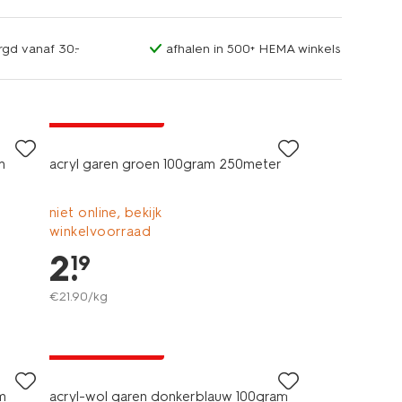
rgd vanaf 30.-
afhalen in 500+ HEMA winkels
3+1 gratis
met je HEMA pas
m
acryl garen groen 100gram 250meter
niet online, bekijk
winkelvoorraad
2
.
19
€
21
.
90
/kg
3+1 gratis
met je HEMA pas
m
acryl-wol garen donkerblauw 100gram