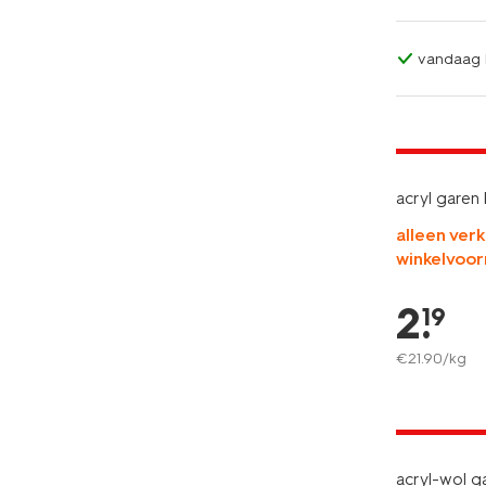
vandaag b
3+1 gratis
met je HEM
acryl gare
alleen verk
winkelvoor
2
.
19
€
21
.
90
/kg
3+1 gratis
met je HEM
acryl-wol g