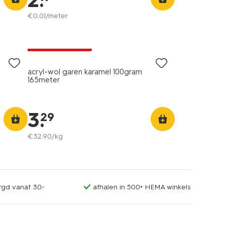
2
.
€
0
.
01
/meter
3+1 gratis
met je HEMA pas
acryl-wol garen karamel 100gram
165meter
3
.
29
€
32
.
90
/kg
rgd vanaf 30.-
afhalen in 500+ HEMA winkels
3+1 gratis
met je HEMA pas