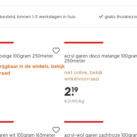
esteld, binnen 1-3 werkdagen in huis
gratis thuisbezo
3+1 gratis
A pas
met je HEMA pas
n beige 100gram 250meter
acryl garen disco melange 100gra
250meter
rijgbaar in de winkels, bekijk
niet online, bekijk
raad
winkelvoorraad
2
.
19
€
21
.
90
/kg
3+1 gratis
A pas
met je HEMA pas
aren wit 100gram 165meter
acryl-wol garen zachtroze 100gra