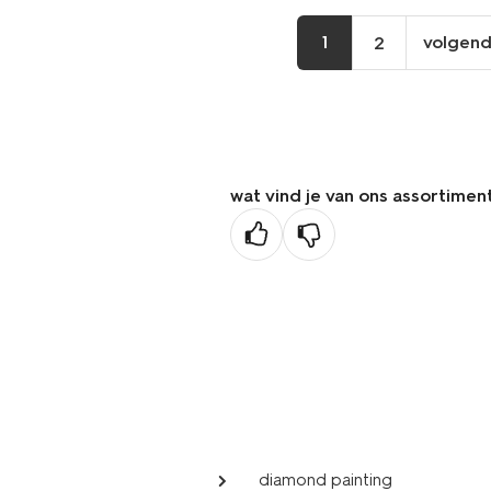
1
volgen
2
vo
pa
wat vind je van ons assortimen
diamond painting