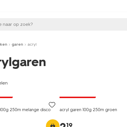
e naar op zoek?
aken
garen
acryl
rylgaren
elen
3+1 gratis
A pas
met je HEMA pas
 100g 250m melange disco
acryl garen 100g 250m groen
19