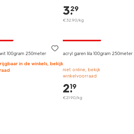
3
.
29
€
32
.
90
/kg
3+1 gratis
A pas
met je HEMA pas
 wit 100gram 250meter
acryl garen lila 100gram 250meter
rijgbaar in de winkels, bekijk
niet online, bekijk
raad
winkelvoorraad
2
.
19
€
21
.
90
/kg