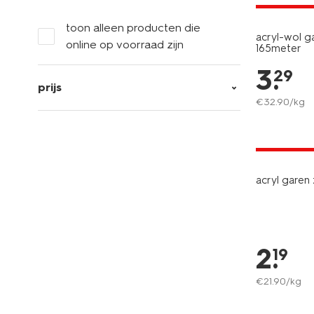
toon alleen producten die
acryl-wol 
online op voorraad zijn
165meter
3
.
29
prijs
€
32
.
90
/kg
3+1 gratis
met je HEM
acryl garen
2
.
19
€
21
.
90
/kg