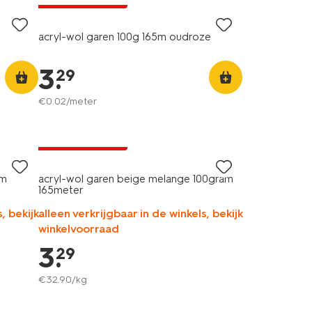
acryl-wol garen 100g 165m oudroze
3
.
29
€
0
.
02
/meter
3+1 gratis
met je HEMA pas
am
acryl-wol garen beige melange 100gram
165meter
, bekijk
alleen verkrijgbaar in de winkels, bekijk
winkelvoorraad
3
.
29
€
32
.
90
/kg