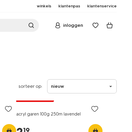
winkels
klantenpas
klantenservice
inloggen
sorteer op:
nieuw
3+1 gratis
met je HEMA pas
acryl garen 100g 250m lavendel
19