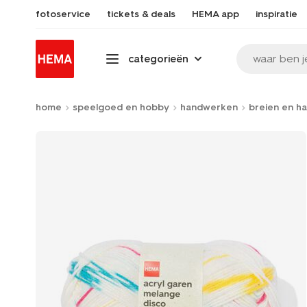
fotoservice
tickets & deals
HEMA app
inspiratie
waar ben j
categorieën
home
speelgoed en hobby
handwerken
breien en h