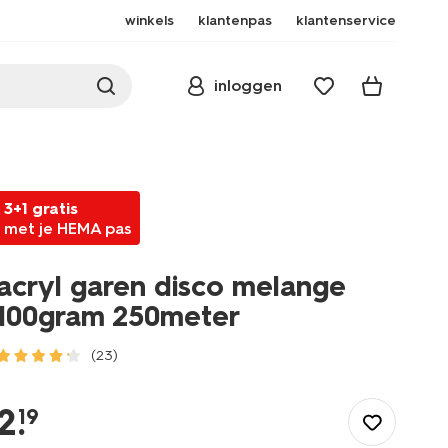
winkels
klantenpas
klantenservice
inloggen
3+1 gratis
met je HEMA pas
acryl garen disco melange
100gram 250meter
(23)
/speelgoed-
hobby/handwerken/breien-
2
.
19
haken/garen/acryl-
garen-