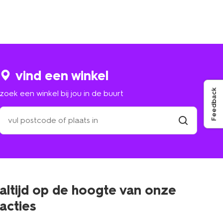
vind een winkel
Feedback
zoek een winkel bij jou in de buurt
zoek
een
winkel
vind
winkel
bij
jou
in
de
buurt
altijd op de hoogte van onze
acties