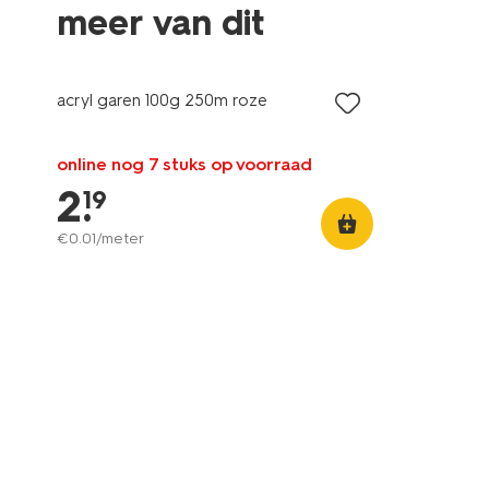
meer van dit
3+1 gratis
met je HEMA pas
acryl garen 100g 250m roze
online nog 7 stuks op voorraad
2
.
19
€
0
.
01
/meter