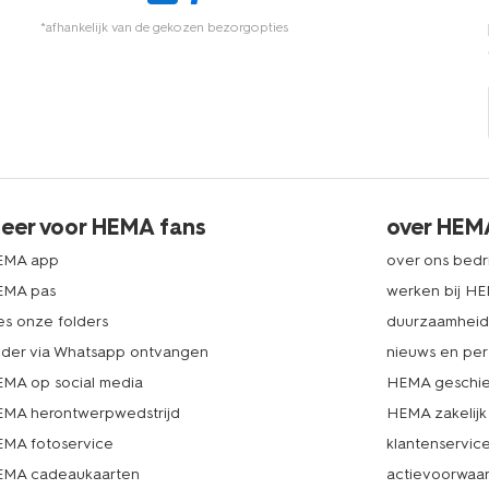
*afhankelijk van de gekozen bezorgopties
eer voor HEMA fans
over HEM
EMA app
over ons bedri
EMA pas
werken bij H
es onze folders
duurzaamhei
lder via Whatsapp ontvangen
nieuws en per
MA op social media
HEMA geschie
MA herontwerpwedstrijd
HEMA zakelijk
MA fotoservice
klantenservic
MA cadeaukaarten
actievoorwaa