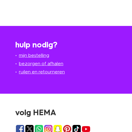
hulp nodig?
mijn bestelling
bezorgen of afhalen
ruilen en retourneren
volg HEMA