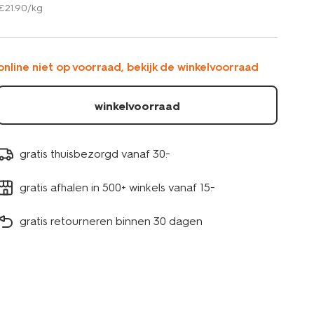
€
21
.
90
/kg
disco-
melange-
100gram-
250meter-
online niet op voorraad, bekijk de winkelvoorraad
60760012.html
winkelvoorraad
gratis thuisbezorgd vanaf 30.-
gratis afhalen in 500+ winkels vanaf 15.-
gratis retourneren binnen 30 dagen