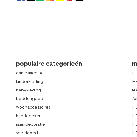
populaire categorieën
m
dameskleding
H
kinderkleding
H
babykleding
le
beddengoed
fo
woonaccessoires
HE
handdoeken
HE
raamdecoratie
HE
speelgoed
HE