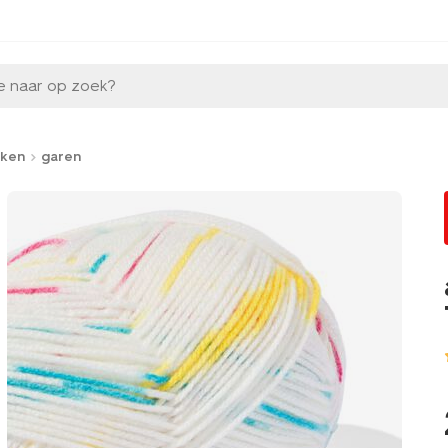
e naar op zoek?
aken
garen