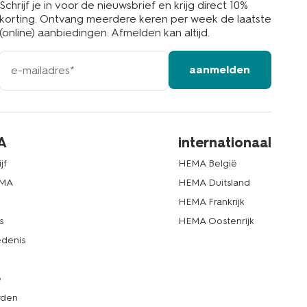
Schrijf je in voor de nieuwsbrief en krijg direct 10%
korting. Ontvang meerdere keren per week de laatste
(online) aanbiedingen. Afmelden kan altijd.
e-
aanmelden
mailadres
A
internationaal
jf
HEMA België
EMA
HEMA Duitsland
d
HEMA Frankrijk
s
HEMA Oostenrijk
denis
e
rden