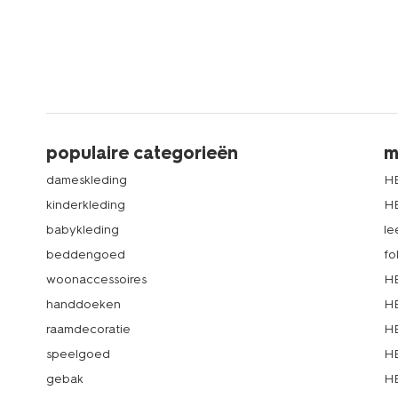
populaire categorieën
m
dameskleding
H
kinderkleding
H
babykleding
le
beddengoed
fo
woonaccessoires
HE
handdoeken
HE
raamdecoratie
HE
speelgoed
HE
gebak
HE