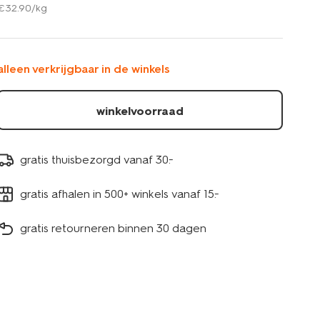
€
32
.
90
/kg
garen-
donkerblauw-
100gram-
165meter-
alleen verkrijgbaar in de winkels
60760046.html
winkelvoorraad
gratis thuisbezorgd vanaf 30.-
gratis afhalen in 500+ winkels vanaf 15.-
gratis retourneren binnen 30 dagen