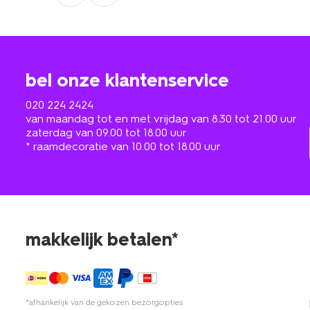
bel onze klantenservice
020 224 2424
van maandag tot en met vrijdag van 8.30 tot 21.00 uur
zaterdag van 09.00 tot 18.00 uur
* raamdecoratie van 10.00 tot 18.00 uur
makkelijk betalen*
*afhankelijk van de gekozen bezorgopties