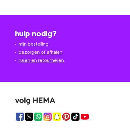
hulp nodig?
mijn bestelling
bezorgen of afhalen
ruilen en retourneren
volg HEMA