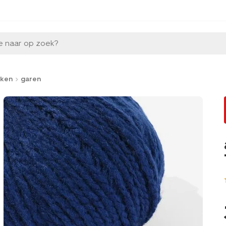
e naar op zoek?
aken
garen