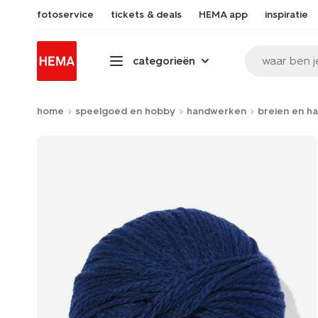
fotoservice
tickets & deals
HEMA app
inspiratie
waar ben j
categorieën
home
speelgoed en hobby
handwerken
breien en h