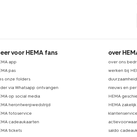
eer voor HEMA fans
over HEM
EMA app
over ons bedri
EMA pas
werken bij H
es onze folders
duurzaamhei
lder via Whatsapp ontvangen
nieuws en per
MA op social media
HEMA geschie
MA herontwerpwedstrijd
HEMA zakelijk
MA fotoservice
klantenservic
MA cadeaukaarten
actievoorwaa
MA tickets
saldo cadeau