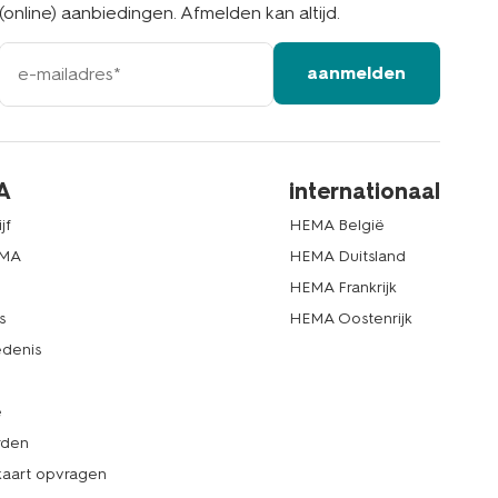
(online) aanbiedingen. Afmelden kan altijd.
e-
aanmelden
mailadres
A
internationaal
jf
HEMA België
EMA
HEMA Duitsland
d
HEMA Frankrijk
s
HEMA Oostenrijk
denis
e
rden
kaart opvragen