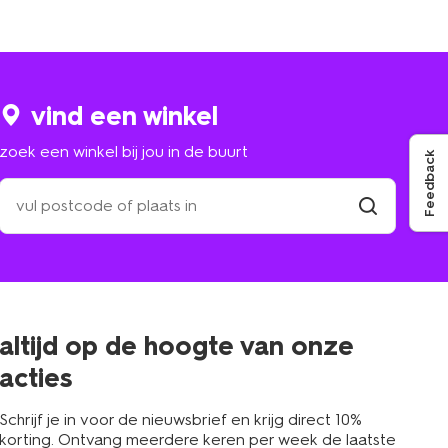
vind een winkel
zoek een winkel bij jou in de buurt
Feedback
zoek
een
winkel
vind
winkel
bij
jou
in
de
buurt
altijd op de hoogte van onze
acties
Schrijf je in voor de nieuwsbrief en krijg direct 10%
korting. Ontvang meerdere keren per week de laatste