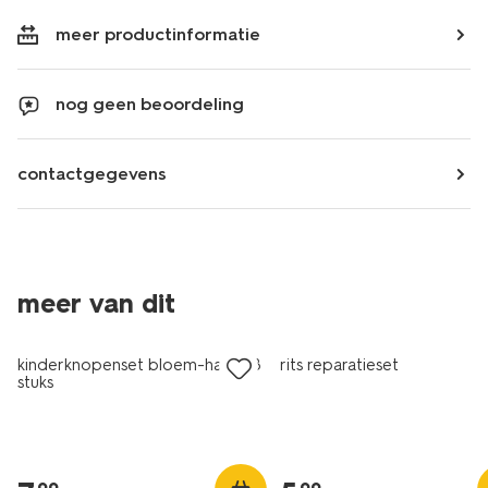
meer productinformatie
nog geen beoordeling
contactgegevens
2+1 gratis
2+1 gratis
meer van dit
met je HEMA pas
met je HEMA pas
kinderknopenset bloem-hart - 8
rits reparatieset
stuks