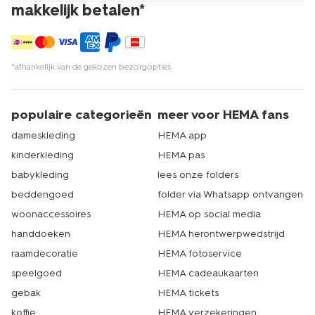
makkelijk betalen*
*afhankelijk van de gekozen bezorgopties
populaire categorieën
meer voor HEMA fans
dameskleding
HEMA app
kinderkleding
HEMA pas
babykleding
lees onze folders
beddengoed
folder via Whatsapp ontvangen
woonaccessoires
HEMA op social media
handdoeken
HEMA herontwerpwedstrijd
raamdecoratie
HEMA fotoservice
speelgoed
HEMA cadeaukaarten
gebak
HEMA tickets
koffie
HEMA verzekeringen