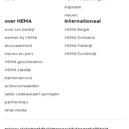
inspiratie
nieuws
over HEMA
internationaal
over ons bedrijf
HEMA België
werken bij HEMA
HEMA Duitsland
duurzaamheid
HEMA Frankrijk
nieuws en pers
HEMA Oostenrijk
HEMA geschiedenis
HEMA zakelijk
klantenservice
actievoorwaarden
saldo cadeaukaart opvragen
partnerships
retail media
privacy statement
disclaimer
security
toegankelijkheid