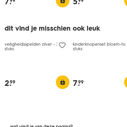
7
.
5
.
99
99
2+1 gratis
2+1 gratis
dit vind je misschien ook leuk
met je HEMA pas
met je HEMA pas
veiligheidsspelden zilver - 36
kinderknopenset bloem-har
stuks
stuks
2
.
7
.
99
99
wat vind je van deze pagina?