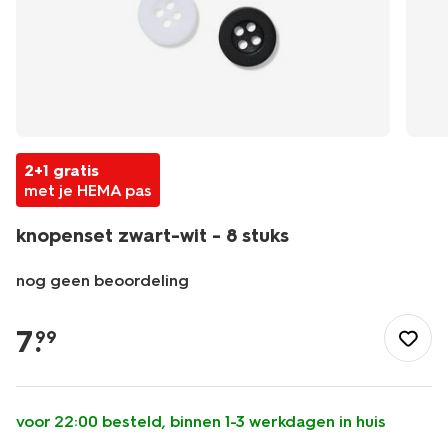
2+1 gratis
met je HEMA pas
knopenset zwart-wit - 8 stuks
nog geen beoordeling
/speelgoed-
hobby/handwerken/fournituren/knopenset-
7
.
99
zwart-
wit-
-
-8-
voor 22:00 besteld, binnen 1-3 werkdagen in huis
stuks-