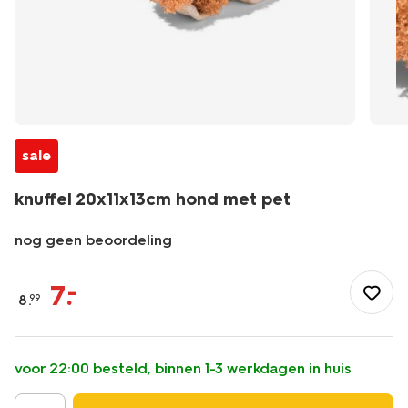
sale
knuffel 20x11x13cm hond met pet
nog geen beoordeling
/speelgoed-
hobby/knuffels/knuffel-
7
.
–
8
.
99
20x11x13cm-
hond-
met-
pet-
voor 22:00 besteld, binnen 1-3 werkdagen in huis
-61104320.html