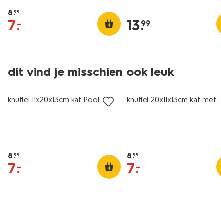
8
.
99
7
.
13
.
–
99
dit vind je misschien ook leuk
sale
sale
knuffel 11x20x13cm kat Pookie
knuffel 20x11x13cm kat met 
8
.
8
.
99
99
7
.
7
.
–
–