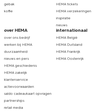
gebak
HEMA tickets
koffie
HEMA verzekeringen
inspiratie
nieuws
over HEMA
internationaal
over ons bedrijf
HEMA België
werken bij HEMA
HEMA Duitsland
duurzaamheid
HEMA Frankrijk
nieuws en pers
HEMA Oostenrijk
HEMA geschiedenis
HEMA zakelijk
klantenservice
actievoorwaarden
saldo cadeaukaart opvragen
partnerships
retail media