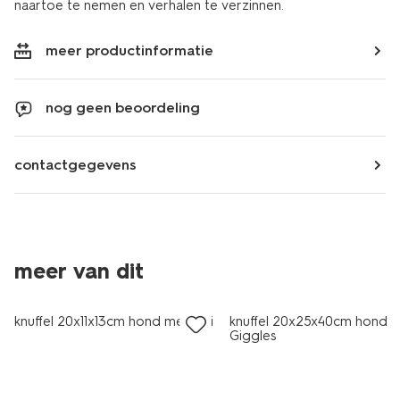
naartoe te nemen en verhalen te verzinnen.
meer productinformatie
nog geen beoordeling
contactgegevens
meer van dit
sale
knuffel 20x11x13cm hond met trui
knuffel 20x25x40cm hond
Giggles