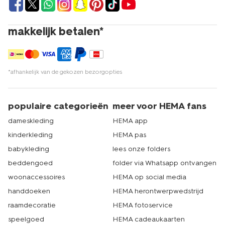
makkelijk betalen*
*afhankelijk van de gekozen bezorgopties
populaire categorieën
meer voor HEMA fans
dameskleding
HEMA app
kinderkleding
HEMA pas
babykleding
lees onze folders
beddengoed
folder via Whatsapp ontvangen
woonaccessoires
HEMA op social media
handdoeken
HEMA herontwerpwedstrijd
raamdecoratie
HEMA fotoservice
speelgoed
HEMA cadeaukaarten