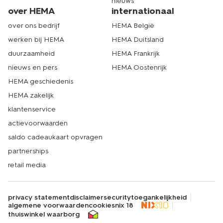
nieuws
over HEMA
internationaal
over ons bedrijf
HEMA België
werken bij HEMA
HEMA Duitsland
duurzaamheid
HEMA Frankrijk
nieuws en pers
HEMA Oostenrijk
HEMA geschiedenis
HEMA zakelijk
klantenservice
actievoorwaarden
saldo cadeaukaart opvragen
partnerships
retail media
privacy statement
disclaimer
security
toegankelijkheid
algemene voorwaarden
cookies
nix 18
thuiswinkel waarborg