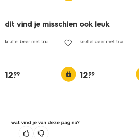
dit vind je misschien ook leuk
nieuw
nieuw
knuffel beer met trui
knuffel beer met trui
12
.
12
.
99
99
wat vind je van deze pagina?