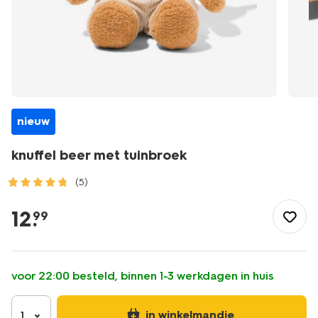
nieuw
knuffel beer met tuinbroek
(5)
/speelgoed-
hobby/knuffels/knuffel-
12
.
99
beer-
met-
tuinbroek-
14504963.html
voor 22:00 besteld, binnen 1-3 werkdagen in huis
in winkelmandje
1