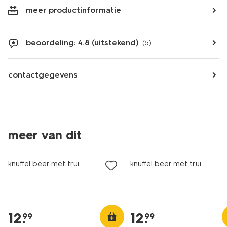
meer productinformatie
beoordeling: 4.8 (uitstekend)
(5)
contactgegevens
meer van dit
nieuw
nieuw
knuffel beer met trui
knuffel beer met trui
12
.
12
.
99
99