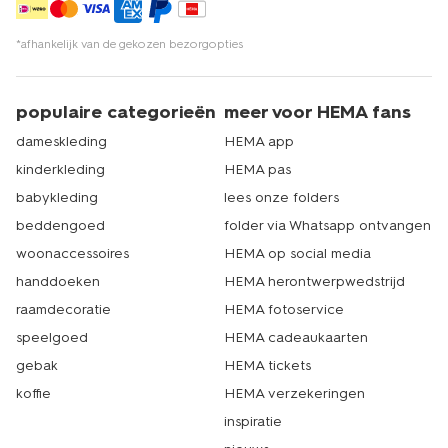
*afhankelijk van de gekozen bezorgopties
populaire categorieën
meer voor HEMA fans
dameskleding
HEMA app
kinderkleding
HEMA pas
babykleding
lees onze folders
beddengoed
folder via Whatsapp ontvangen
woonaccessoires
HEMA op social media
handdoeken
HEMA herontwerpwedstrijd
raamdecoratie
HEMA fotoservice
speelgoed
HEMA cadeaukaarten
gebak
HEMA tickets
koffie
HEMA verzekeringen
inspiratie