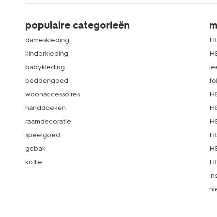
populaire categorieën
m
dameskleding
H
kinderkleding
H
babykleding
le
beddengoed
fo
woonaccessoires
HE
handdoeken
HE
raamdecoratie
HE
speelgoed
HE
gebak
HE
koffie
HE
in
ni