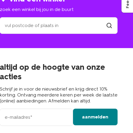
zoek een winkel bij jou in de buurt
zoek
een
winkel
vind
winkel
bij
jou
in
de
buurt
altijd op de hoogte van onze
acties
Schrijf je in voor de nieuwsbrief en krijg direct 10%
korting. Ontvang meerdere keren per week de laatste
(online) aanbiedingen. Afmelden kan altijd.
e-
aanmelden
mailadres