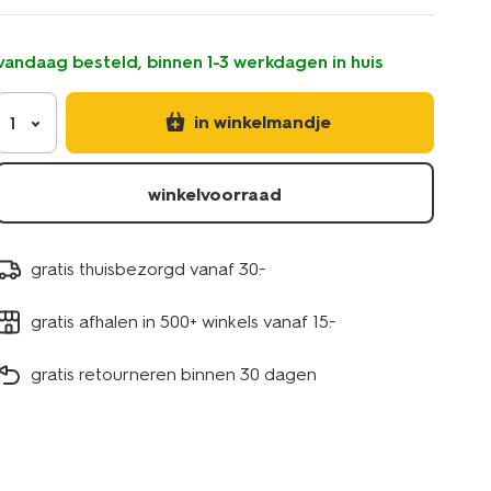
en-
takkie-
60000049.html
vandaag besteld, binnen 1-3 werkdagen in huis
in winkelmandje
1
winkelvoorraad
gratis thuisbezorgd vanaf 30.-
gratis afhalen in 500+ winkels vanaf 15.-
gratis retourneren binnen 30 dagen