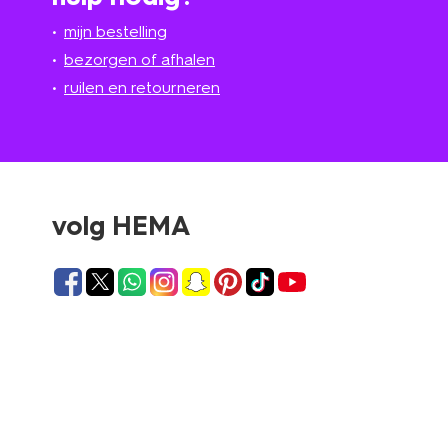
mijn bestelling
bezorgen of afhalen
ruilen en retourneren
volg HEMA