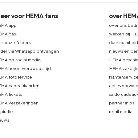
eer voor HEMA fans
over HEM
EMA app
over ons bedri
EMA pas
werken bij H
es onze folders
duurzaamhei
lder via Whatsapp ontvangen
nieuws en per
MA op social media
HEMA geschie
MA herontwerpwedstrijd
HEMA zakelijk
MA fotoservice
klantenservic
MA cadeaukaarten
actievoorwaa
MA tickets
saldo cadeau
MA verzekeringen
partnerships
spiratie
retail media
euws