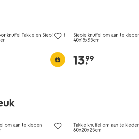
or knuffel Takkie en Siepie met
Siepie knuffel om aan te klede
er
40x15x35cm
13
.
99
leuk
fel om aan te kleden
Takkie knuffel om aan te klede
m
60x20x25cm