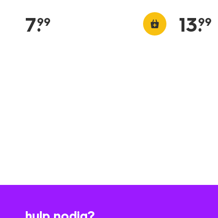
7
.
13
.
99
99
hulp nodig?