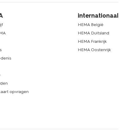
A
internationaal
jf
HEMA België
EMA
HEMA Duitsland
d
HEMA Frankrijk
s
HEMA Oostenrijk
denis
e
rden
kaart opvragen