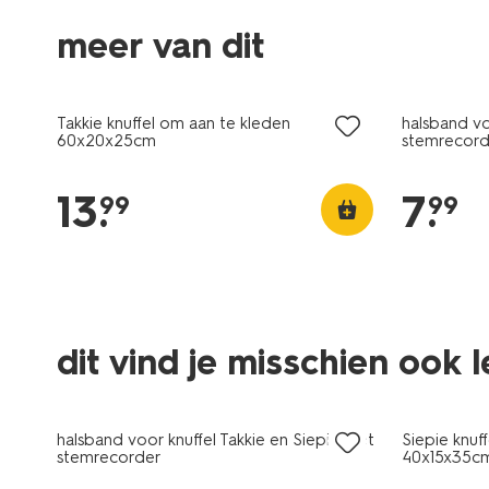
meer van dit
Takkie knuffel om aan te kleden
halsband vo
60x20x25cm
stemrecord
13
.
7
.
99
99
dit vind je misschien ook 
halsband voor knuffel Takkie en Siepie met
Siepie knuf
stemrecorder
40x15x35c