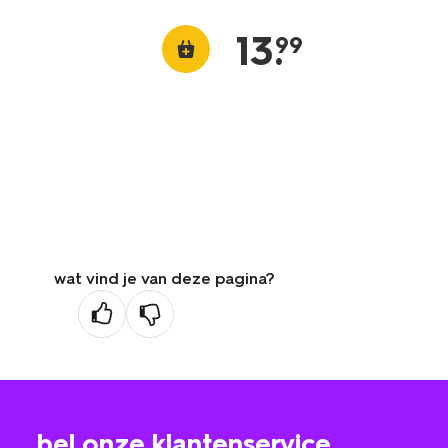
13
.
99
wat vind je van deze pagina?
bel onze klantenservice