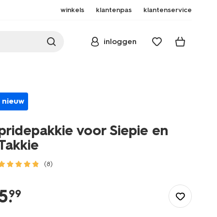
winkels
klantenpas
klantenservice
inloggen
nieuw
pridepakkie voor Siepie en
Takkie
(8)
/speelgoed-
hobby/knuffels/pridepakkie-
5
.
99
voor-
siepie-