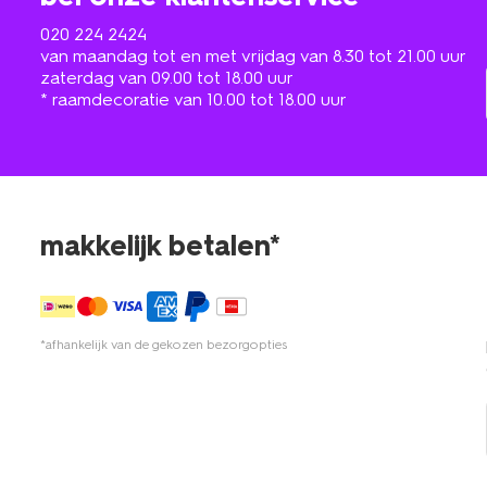
020 224 2424
van maandag tot en met vrijdag van 8.30 tot 21.00 uur
zaterdag van 09.00 tot 18.00 uur
* raamdecoratie van 10.00 tot 18.00 uur
makkelijk betalen*
*afhankelijk van de gekozen bezorgopties