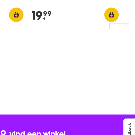
19
.
99
Feedback
vind een winkel