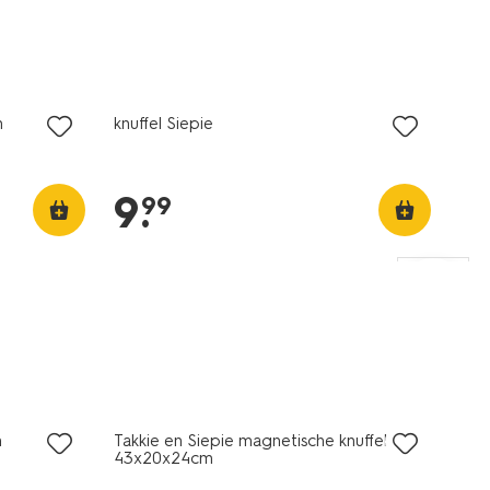
n
knuffel Siepie
9
.
99
n
Takkie en Siepie magnetische knuffels
43x20x24cm