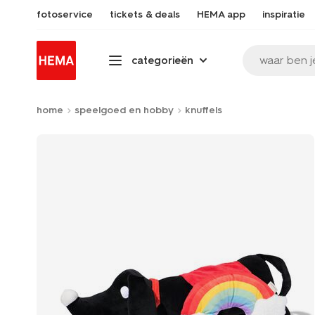
fotoservice
tickets & deals
HEMA app
inspiratie
waar ben j
categorieën
home
speelgoed en hobby
knuffels