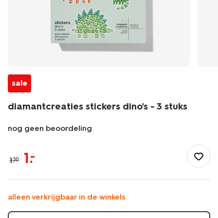
sale
diamantcreaties stickers dino's - 3 stuks
nog geen beoordeling
/speelgoed-
hobby/knutselen/knutselpakketten/diamantcreaties-
1
.
–
1
.
50
stickers-
dinos-
-
-3-
alleen verkrijgbaar in de winkels
stuks-
15900360.html