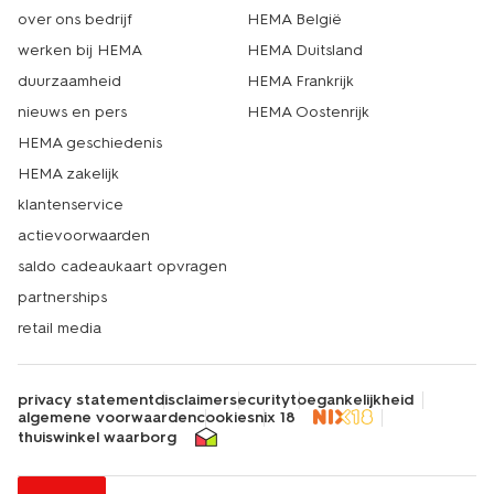
over ons bedrijf
HEMA België
werken bij HEMA
HEMA Duitsland
duurzaamheid
HEMA Frankrijk
nieuws en pers
HEMA Oostenrijk
HEMA geschiedenis
HEMA zakelijk
klantenservice
actievoorwaarden
saldo cadeaukaart opvragen
partnerships
retail media
privacy statement
disclaimer
security
toegankelijkheid
algemene voorwaarden
cookies
nix 18
thuiswinkel waarborg