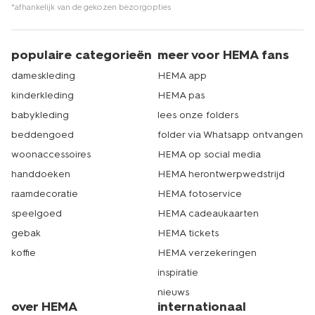
*afhankelijk van de gekozen bezorgopties
populaire categorieën
meer voor HEMA fans
dameskleding
HEMA app
kinderkleding
HEMA pas
babykleding
lees onze folders
beddengoed
folder via Whatsapp ontvangen
woonaccessoires
HEMA op social media
handdoeken
HEMA herontwerpwedstrijd
raamdecoratie
HEMA fotoservice
speelgoed
HEMA cadeaukaarten
gebak
HEMA tickets
koffie
HEMA verzekeringen
inspiratie
nieuws
over HEMA
internationaal