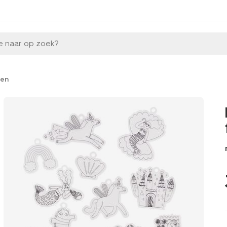
e naar op zoek?
ten