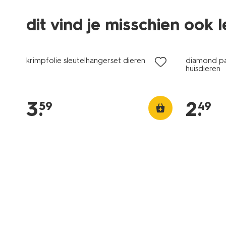
dit vind je misschien ook 
krimpfolie sleutelhangerset dieren
diamond pai
huisdieren
3
.
2
.
59
49