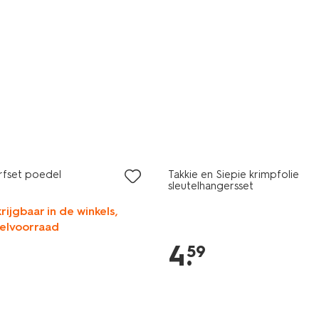
rfset poedel
Takkie en Siepie krimpfolie
sleutelhangersset
rijgbaar in de winkels,
kelvoorraad
4
.
59