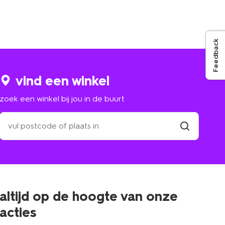
Feedback
vind een winkel
zoek een winkel bij jou in de buurt
zoek
een
winkel
vind
winkel
bij
jou
in
de
buurt
altijd op de hoogte van onze
acties