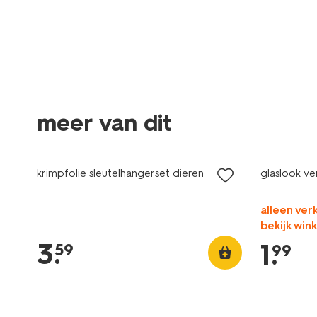
meer van dit
krimpfolie sleutelhangerset dieren
glaslook ve
alleen verk
bekijk win
3
.
1
.
59
99