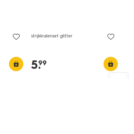
strijkkralenset glitter
5
.
99