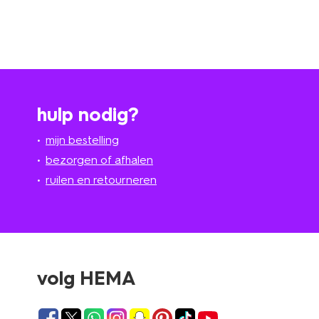
hulp nodig?
mijn bestelling
bezorgen of afhalen
ruilen en retourneren
volg HEMA