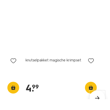
knutselpakket magische krimpset
4
.
99