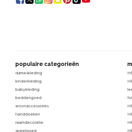
populaire categorieën
m
dameskleding
H
kinderkleding
H
babykleding
le
beddengoed
fo
woonaccessoires
HE
handdoeken
HE
raamdecoratie
HE
speelgoed
HE