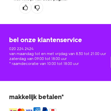
bel onze klantenservice
020 224 2424
van maandag tot en met vrijdag van 8.30 tot 21.00 uur
zaterdag van 09.00 tot 18.00 uur
* raamdecoratie van 10.00 tot 18.00 uur
makkelijk betalen*