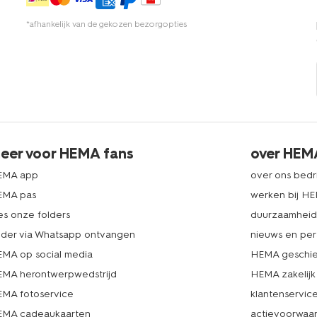
*afhankelijk van de gekozen bezorgopties
eer voor HEMA fans
over HEM
EMA app
over ons bedri
EMA pas
werken bij H
es onze folders
duurzaamhei
lder via Whatsapp ontvangen
nieuws en per
MA op social media
HEMA geschie
MA herontwerpwedstrijd
HEMA zakelijk
MA fotoservice
klantenservic
MA cadeaukaarten
actievoorwaa