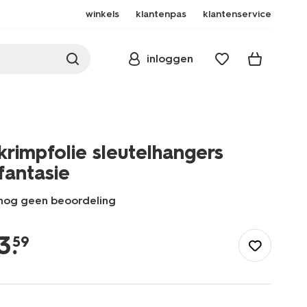
winkels
klantenpas
klantenservice
inloggen
krimpfolie sleutelhangers
fantasie
nog geen beoordeling
/speelgoed-
hobby/knutselen/knutselpakketten/krimpfolie-
3
.
59
sleutelhangers-
fantasie-
15900520.html