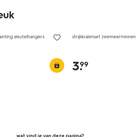
leuk
nting sleutelhangers
strijkkralenset zeemeerminnen
3
.
99
wat vind je van deze pagina?