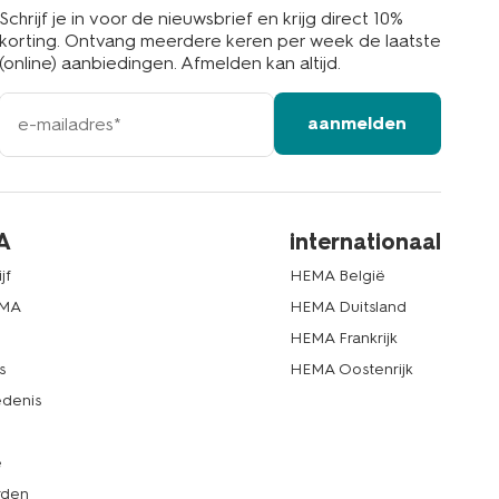
Schrijf je in voor de nieuwsbrief en krijg direct 10%
korting. Ontvang meerdere keren per week de laatste
(online) aanbiedingen. Afmelden kan altijd.
e-
aanmelden
mailadres
A
internationaal
jf
HEMA België
EMA
HEMA Duitsland
d
HEMA Frankrijk
s
HEMA Oostenrijk
denis
e
rden