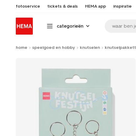
fotoservice
tickets & deals
HEMA app
inspiratie
waar ben j
categorieën
home
speelgoed en hobby
knutselen
knutselpakket