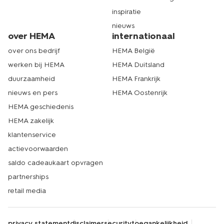
inspiratie
nieuws
over HEMA
internationaal
over ons bedrijf
HEMA België
werken bij HEMA
HEMA Duitsland
duurzaamheid
HEMA Frankrijk
nieuws en pers
HEMA Oostenrijk
HEMA geschiedenis
HEMA zakelijk
klantenservice
actievoorwaarden
saldo cadeaukaart opvragen
partnerships
retail media
privacy statement
disclaimer
security
toegankelijkheid