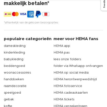
Feedback
makkelijk betalen*
*afhankelijk van de gekozen bezorgopties
populaire categorieën
meer voor HEMA fans
dameskleding
HEMA app
kinderkleding
HEMA pas
babykleding
lees onze folders
beddengoed
folder via Whatsapp ontvangen
woonaccessoires
HEMA op social media
handdoeken
HEMA herontwerpwedstrijd
raamdecoratie
HEMA fotoservice
speelgoed
HEMA cadeaukaarten
gebak
HEMA tickets
koffie
HEMA verzekeringen