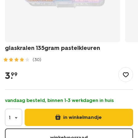
glaskralen 135gram pastelkleuren
(30)
/speelgoed-
hobby/knutselen/kralen/glaskralen-
3
.
99
135gram-
pastelkleuren-
15920135.html
vandaag besteld, binnen 1-3 werkdagen in huis
in winkelmandje
1
winkelvoorraad