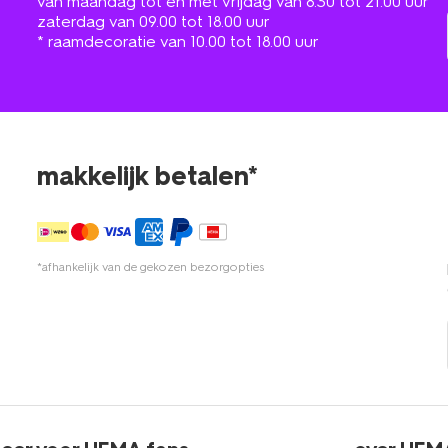
van maandag tot en met vrijdag van 8.30 tot 21.00 uur
zaterdag van 09.00 tot 18.00 uur
* raamdecoratie van 10.00 tot 18.00 uur
makkelijk betalen*
*afhankelijk van de gekozen bezorgopties