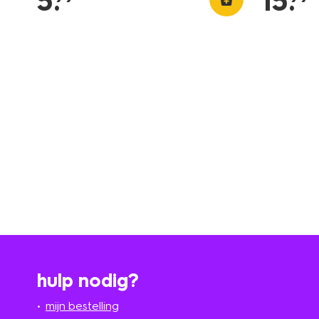
5
.
15
.
hulp nodig?
mijn bestelling