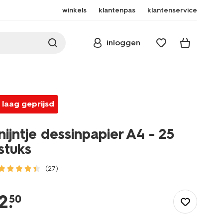
winkels
klantenpas
klantenservice
inloggen
laag geprijsd
nijntje dessinpapier A4 - 25
stuks
(27)
/speelgoed-
hobby/knutselen/papier/nijntje-
2
.
50
dessinpapier-
a4-