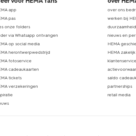
eer voor HEMA fans
over HEM
EMA app
over ons bedri
EMA pas
werken bij H
es onze folders
duurzaamhei
lder via Whatsapp ontvangen
nieuws en per
MA op social media
HEMA geschie
MA herontwerpwedstrijd
HEMA zakelijk
MA fotoservice
klantenservic
MA cadeaukaarten
actievoorwaa
MA tickets
saldo cadeau
MA verzekeringen
partnerships
spiratie
retail media
euws