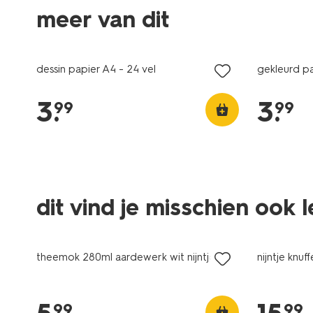
meer van dit
dessin papier A4 - 24 vel
gekleurd pa
3
.
3
.
99
99
dit vind je misschien ook 
theemok 280ml aardewerk wit nijntje
nijntje knuf
99
99