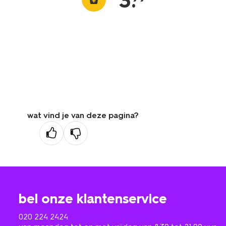
3
.
wat vind je van deze pagina?
bel onze klantenservice
020 224 2424