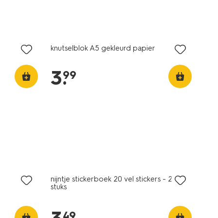
knutselblok A5 gekleurd papier
3
.
99
nijntje stickerboek 20 vel stickers - 20
stuks
49