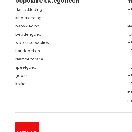
populaire categorieën
m
dameskleding
H
kinderkleding
H
babykleding
le
beddengoed
fo
woonaccessoires
HE
handdoeken
HE
raamdecoratie
HE
speelgoed
HE
gebak
HE
koffie
HE
in
ni