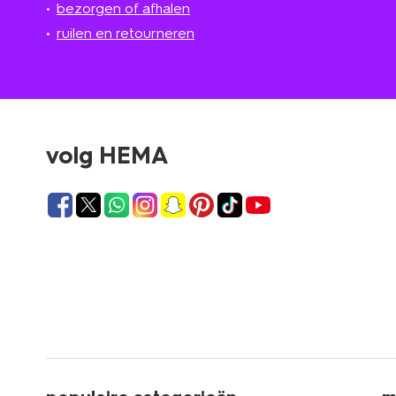
bezorgen of afhalen
ruilen en retourneren
volg HEMA