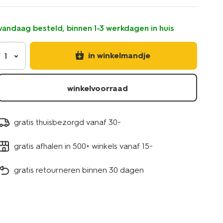
-
-25-
stuks-
vandaag besteld, binnen 1-3 werkdagen in huis
60410035.html
in winkelmandje
1
winkelvoorraad
gratis thuisbezorgd vanaf 30.-
gratis afhalen in 500+ winkels vanaf 15.-
gratis retourneren binnen 30 dagen