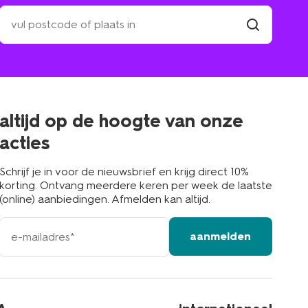
zoek
een
winkel
vind
winkel
bij
jou
in
de
buurt
altijd op de hoogte van onze
acties
Schrijf je in voor de nieuwsbrief en krijg direct 10%
korting. Ontvang meerdere keren per week de laatste
(online) aanbiedingen. Afmelden kan altijd.
e-
aanmelden
mailadres