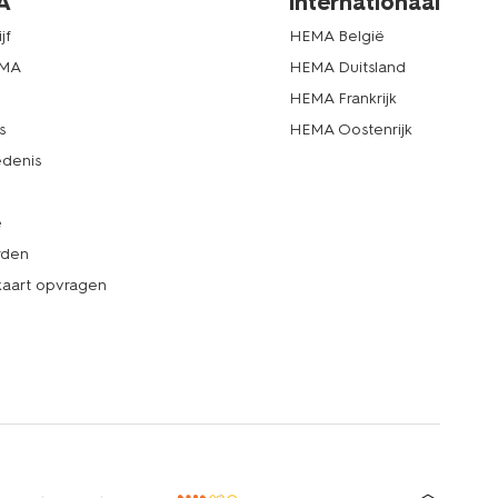
A
internationaal
jf
HEMA België
EMA
HEMA Duitsland
d
HEMA Frankrijk
s
HEMA Oostenrijk
denis
e
rden
kaart opvragen