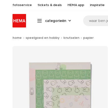
fotoservice
tickets & deals
HEMA app
inspiratie
waar ben j
categorieën
home
speelgoed en hobby
knutselen
papier