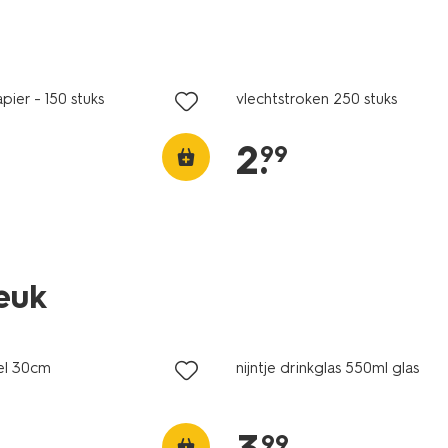
pier - 150 stuks
vlechtstroken 250 stuks
2
.
99
leuk
fel 30cm
nijntje drinkglas 550ml glas
99