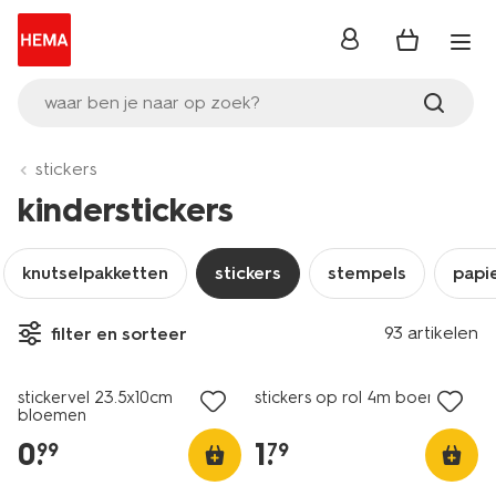
inloggen
waar ben je naar op zoek?
stickers
kinderstickers
knutselpakketten
stickers
stempels
papi
93 artikelen
filter en sorteer
nieuw
nieuw
stickervel 23.5x10cm
stickers op rol 4m boerderij
bloemen
0
.
1
.
99
79