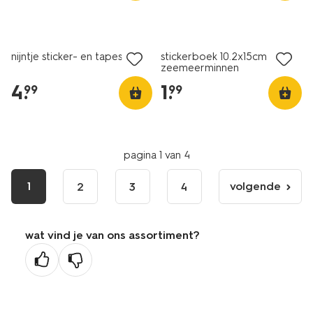
nieuw
nieuw
nijntje sticker- en tapeset
stickerboek 10.2x15cm
zeemeerminnen
4
.
1
.
99
99
pagina 1 van 4
1
volgende
2
3
4
volgende
pagina
wat vind je van ons assortiment?