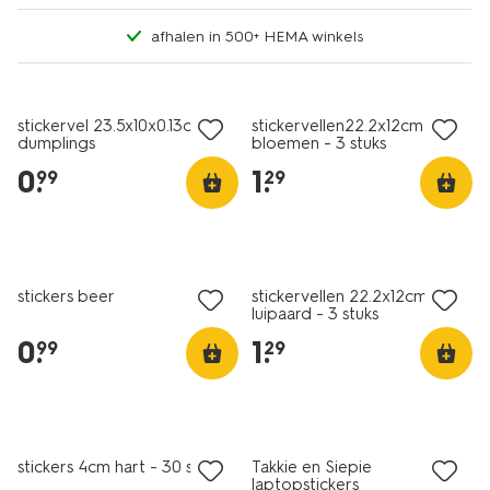
afhalen in 500+ HEMA winkels
nieuw
nieuw
stickervel 23.5x10x0.13cm
stickervellen22.2x12cm
dumplings
bloemen - 3 stuks
0
.
1
.
99
29
nieuw
nieuw
stickers beer
stickervellen 22.2x12cm
luipaard - 3 stuks
0
.
1
.
99
29
nieuw
nieuw
stickers 4cm hart - 30 stuks
Takkie en Siepie
laptopstickers