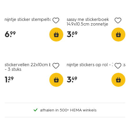
nieuw
nieuw
nijntje sticker stempeltool
sassy me stickerboek
14.9x10.5cm zonnetje
6
.
3
.
99
69
nieuw
nieuw
stickervellen 22x10cm beren
nijntje stickers op rol - 3 stuks
- 3 stuks
1
.
3
.
29
49
afhalen in 500+ HEMA winkels
nieuw
nieuw