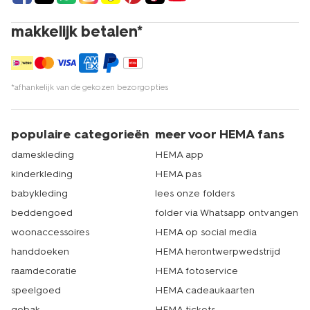
onze winkels. Met meer dan 500 winkels is er altijd een
HEMA bij jou in de buurt. Dat is echt HEMA.
makkelijk betalen*
*afhankelijk van de gekozen bezorgopties
populaire categorieën
meer voor HEMA fans
dameskleding
HEMA app
kinderkleding
HEMA pas
babykleding
lees onze folders
beddengoed
folder via Whatsapp ontvangen
woonaccessoires
HEMA op social media
handdoeken
HEMA herontwerpwedstrijd
raamdecoratie
HEMA fotoservice
speelgoed
HEMA cadeaukaarten
gebak
HEMA tickets