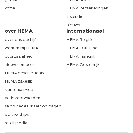
koffie
HEMA verzekeringen
inspiratie
nieuws
over HEMA
internationaal
over ons bedrijf
HEMA België
werken bij HEMA
HEMA Duitsland
duurzaamheid
HEMA Frankrijk
nieuws en pers
HEMA Oostenrijk
HEMA geschiedenis
HEMA zakelijk
klantenservice
actievoorwaarden
saldo cadeaukaart opvragen
partnerships
retail media