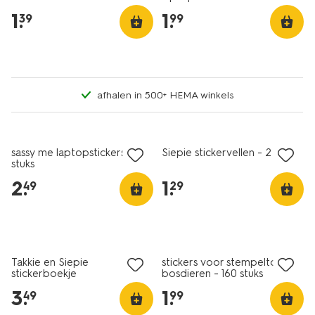
1
.
1
.
39
99
afhalen in 500+ HEMA winkels
nieuw
nieuw
sassy me laptopstickers - 13
Siepie stickervellen - 2 stuks
stuks
2
.
1
.
49
29
nieuw
nieuw
Takkie en Siepie
stickers voor stempeltool
stickerboekje
bosdieren - 160 stuks
3
.
1
.
49
99