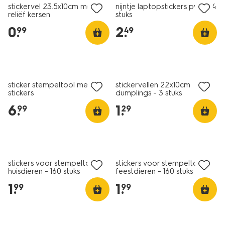
stickervel 23.5x10cm met
nijntje laptopstickers pvc - 14
reliëf kersen
stuks
0
.
2
.
99
49
nieuw
nieuw
sticker stempeltool met
stickervellen 22x10cm
stickers
dumplings - 3 stuks
6
.
1
.
99
29
nieuw
nieuw
stickers voor stempeltool
stickers voor stempeltool
huisdieren - 160 stuks
feestdieren - 160 stuks
1
.
1
.
99
99