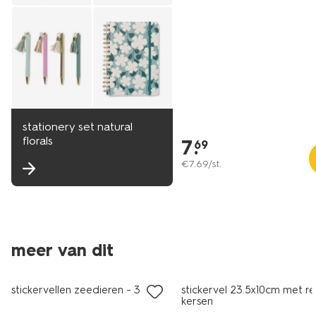
stationery set natural
florals
7
.
69
€
7
.
69
/st.
meer van dit
nieuw
stickervellen zeedieren - 3 stuks
stickervel 23.5x10cm met rel
kersen