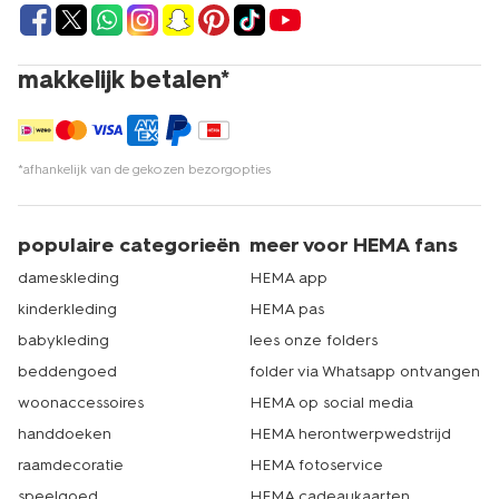
makkelijk betalen*
*afhankelijk van de gekozen bezorgopties
populaire categorieën
meer voor HEMA fans
dameskleding
HEMA app
kinderkleding
HEMA pas
babykleding
lees onze folders
beddengoed
folder via Whatsapp ontvangen
woonaccessoires
HEMA op social media
handdoeken
HEMA herontwerpwedstrijd
raamdecoratie
HEMA fotoservice
speelgoed
HEMA cadeaukaarten