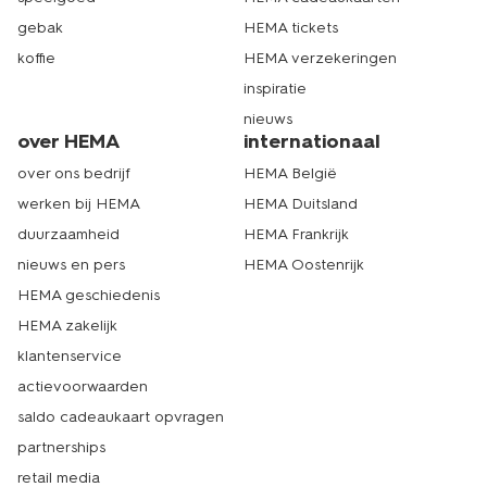
gebak
HEMA tickets
koffie
HEMA verzekeringen
inspiratie
nieuws
over HEMA
internationaal
over ons bedrijf
HEMA België
werken bij HEMA
HEMA Duitsland
duurzaamheid
HEMA Frankrijk
nieuws en pers
HEMA Oostenrijk
HEMA geschiedenis
HEMA zakelijk
klantenservice
actievoorwaarden
saldo cadeaukaart opvragen
partnerships
retail media