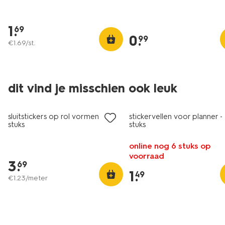
1
.
69
0
.
99
€
1
.
69
/st.
dit vind je misschien ook leuk
sluitstickers op rol vormen - 60
stickervellen voor planner -
stuks
stuks
online nog 6 stuks op
voorraad
3
.
69
1
.
49
€
1
.
23
/meter