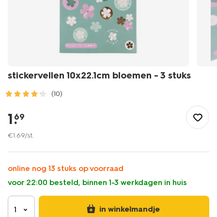
stickervellen 10x22.1cm bloemen - 3 stuks
(10)
/speelgoed-
hobby/knutselen/stickers/stickervellen-
1
.
69
10x22.1cm-
bloemen-
€
1
.
69
/st.
-
-3-
stuks-
online nog 13 stuks op voorraad
14102312.html
voor 22:00 besteld, binnen 1-3 werkdagen in huis
in winkelmandje
1