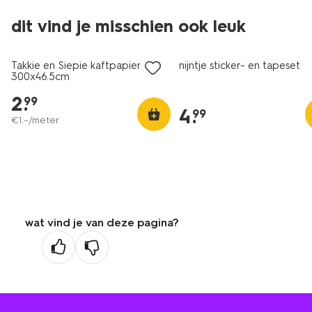
dit vind je misschien ook leuk
nieuw
nieuw
Takkie en Siepie kaftpapier
nijntje sticker- en tapeset
300x46.5cm
2
.
99
4
.
99
€
1
.
–
/meter
wat vind je van deze pagina?