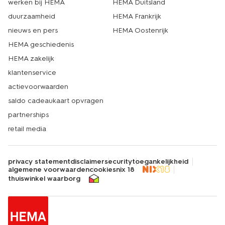
werken bij HEMA
HEMA Duitsland
duurzaamheid
HEMA Frankrijk
nieuws en pers
HEMA Oostenrijk
HEMA geschiedenis
HEMA zakelijk
klantenservice
actievoorwaarden
saldo cadeaukaart opvragen
partnerships
retail media
privacy statement
disclaimer
security
toegankelijkheid
algemene voorwaarden
cookies
nix 18
thuiswinkel waarborg