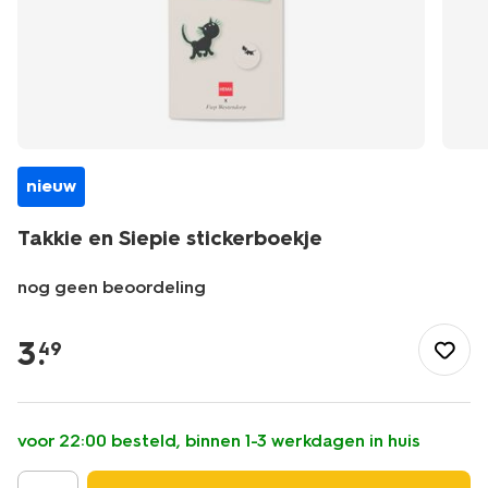
nieuw
Takkie en Siepie stickerboekje
nog geen beoordeling
/feest-
cadeau/inpakken/accessoires/takkie-
3
.
49
en-
siepie-
stickerboekje-
-14900120.html
voor 22:00 besteld, binnen 1-3 werkdagen in huis