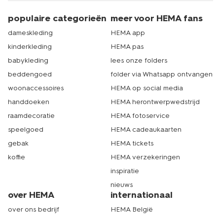
populaire categorieën
meer voor HEMA fans
dameskleding
HEMA app
kinderkleding
HEMA pas
babykleding
lees onze folders
beddengoed
folder via Whatsapp ontvangen
woonaccessoires
HEMA op social media
handdoeken
HEMA herontwerpwedstrijd
raamdecoratie
HEMA fotoservice
speelgoed
HEMA cadeaukaarten
gebak
HEMA tickets
koffie
HEMA verzekeringen
inspiratie
nieuws
over HEMA
internationaal
over ons bedrijf
HEMA België