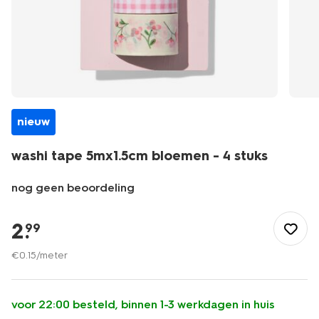
nieuw
washi tape 5mx1.5cm bloemen - 4 stuks
nog geen beoordeling
/speelgoed-
hobby/knutselen/washi-
2
.
99
tape/washi-
tape-
€
0
.
15
/meter
5mx1.5cm-
bloemen-
-
voor 22:00 besteld, binnen 1-3 werkdagen in huis
-4-