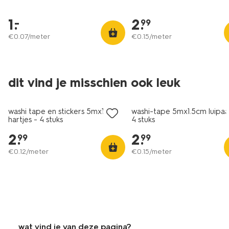
1
.
2
.
–
99
€
0
.
07
/meter
€
0
.
15
/meter
dit vind je misschien ook leuk
nieuw
nieuw
washi tape en stickers 5mx1.5cm
washi-tape 5mx1.5cm luipaa
hartjes - 4 stuks
4 stuks
2
.
2
.
99
99
€
0
.
12
/meter
€
0
.
15
/meter
wat vind je van deze pagina?