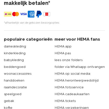
makkelijk betalen*
*afhankelijk van de gekozen bezorgopties
populaire categorieën
meer voor HEMA fans
dameskleding
HEMA app
kinderkleding
HEMA pas
babykleding
lees onze folders
beddengoed
folder via Whatsapp ontvangen
woonaccessoires
HEMA op social media
handdoeken
HEMA herontwerpwedstrijd
raamdecoratie
HEMA fotoservice
speelgoed
HEMA cadeaukaarten
gebak
HEMA tickets
koffie
HEMA verzekeringen