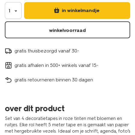
stuks-
14504748.html
in winkelmandje
1
winkelvoorraad
gratis thuisbezorgd vanaf 30.-
gratis afhalen in 500+ winkels vanaf 15.-
gratis retourneren binnen 30 dagen
over dit product
Set van 4 decoratietapes in roze tinten met bloemen en
ruitjes. Elke rol heeft 5 meter tape en is gemaakt van papier
met hergebruikte vezels. Ideaal om je schrift, agenda, foto’s