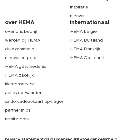
inspiratie
nieuws
over HEMA
internationaal
over ons bedrijf
HEMA België
werken bij HEMA
HEMA Duitsland
duurzaamheid
HEMA Frankrijk
nieuws en pers
HEMA Oostenrijk
HEMA geschiedenis
HEMA zakelijk
klantenservice
actievoorwaarden
saldo cadeaukaart opvragen
partnerships
retail media
privacy statement
disclaimer
security
toegankelijkheid