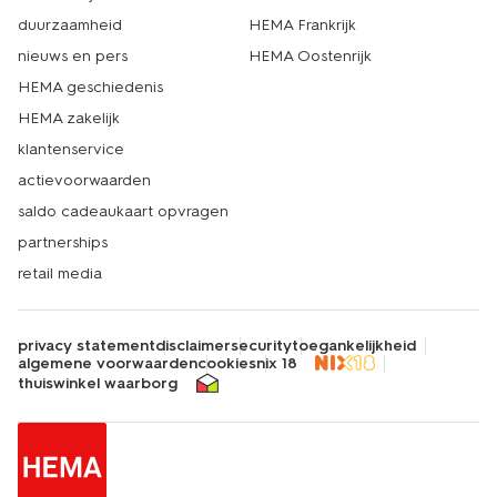
duurzaamheid
HEMA Frankrijk
nieuws en pers
HEMA Oostenrijk
HEMA geschiedenis
HEMA zakelijk
klantenservice
actievoorwaarden
saldo cadeaukaart opvragen
partnerships
retail media
privacy statement
disclaimer
security
toegankelijkheid
algemene voorwaarden
cookies
nix 18
thuiswinkel waarborg