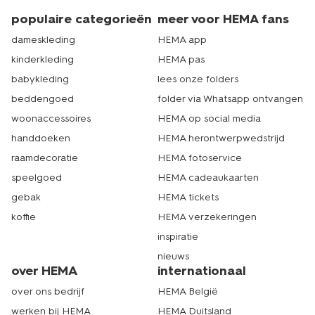
populaire categorieën
meer voor HEMA fans
dameskleding
HEMA app
kinderkleding
HEMA pas
babykleding
lees onze folders
beddengoed
folder via Whatsapp ontvangen
woonaccessoires
HEMA op social media
handdoeken
HEMA herontwerpwedstrijd
raamdecoratie
HEMA fotoservice
speelgoed
HEMA cadeaukaarten
gebak
HEMA tickets
koffie
HEMA verzekeringen
inspiratie
nieuws
over HEMA
internationaal
over ons bedrijf
HEMA België
werken bij HEMA
HEMA Duitsland