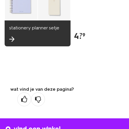
stationery planner setje
4
.
79
wat vind je van deze pagina?
vind een winkel