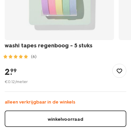
washi tapes regenboog - 5 stuks
(6)
/speelgoed-
hobby/knutselen/washi-
2
.
99
tape/washi-
tapes-
€
0
.
12
/meter
regenboog-
-
-5-
alleen verkrijgbaar in de winkels
stuks-
14170192.html
winkelvoorraad