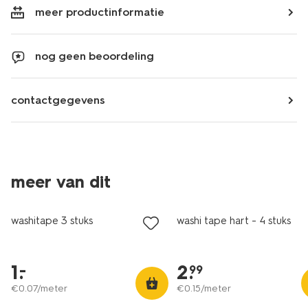
meer productinformatie
nog geen beoordeling
contactgegevens
meer van dit
laag geprijsd
washitape 3 stuks
washi tape hart - 4 stuks
1
.
2
.
–
99
€
0
.
07
/meter
€
0
.
15
/meter