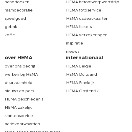
handdoeken
HEMA herontwerpwedstrijd
raamdecoratie
HEMA fotoservice
speelgoed
HEMA cadeaukaarten
gebak
HEMA tickets
koffie
HEMA verzekeringen
inspiratie
nieuws
over HEMA
internationaal
over ons bedrijf
HEMA België
werken bij HEMA
HEMA Duitsland
duurzaamheid
HEMA Frankrijk
nieuws en pers
HEMA Oostenrijk
HEMA geschiedenis
HEMA zakelijk
klantenservice
actievoorwaarden