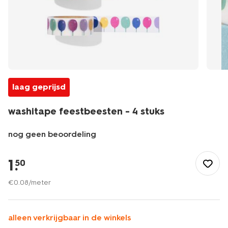
laag geprijsd
washitape feestbeesten - 4 stuks
nog geen beoordeling
/speelgoed-
hobby/knutselen/washi-
1
.
50
tape/washitape-
feestbeesten-
€
0
.
08
/meter
-
-4-
stuks-
alleen verkrijgbaar in de winkels
14710322.html