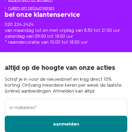
buurt
ruilen en retourneren
bel onze klantenservice
020 224 2424
van maandag tot en met vrijdag van 8.30 tot 21.00 uur
zaterdag van 09.00 tot 18.00 uur
* raamdecoratie van 10.00 tot 18.00 uur
altijd op de hoogte van onze acties
Schrijf je in voor de nieuwsbrief en krijg direct 10%
korting. Ontvang meerdere keren per week de laatste
(online) aanbiedingen. Afmelden kan altijd.
e-
mailadres
aanmelden