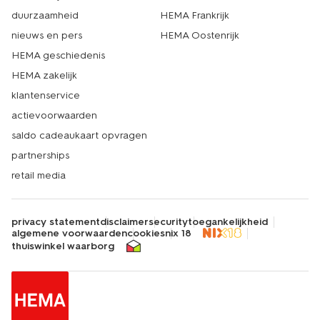
duurzaamheid
HEMA Frankrijk
nieuws en pers
HEMA Oostenrijk
HEMA geschiedenis
HEMA zakelijk
klantenservice
actievoorwaarden
saldo cadeaukaart opvragen
partnerships
retail media
privacy statement
disclaimer
security
toegankelijkheid
algemene voorwaarden
cookies
nix 18
thuiswinkel waarborg