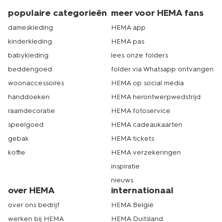
populaire categorieën
meer voor HEMA fans
dameskleding
HEMA app
kinderkleding
HEMA pas
babykleding
lees onze folders
beddengoed
folder via Whatsapp ontvangen
woonaccessoires
HEMA op social media
handdoeken
HEMA herontwerpwedstrijd
raamdecoratie
HEMA fotoservice
speelgoed
HEMA cadeaukaarten
gebak
HEMA tickets
koffie
HEMA verzekeringen
inspiratie
nieuws
over HEMA
internationaal
over ons bedrijf
HEMA België
werken bij HEMA
HEMA Duitsland