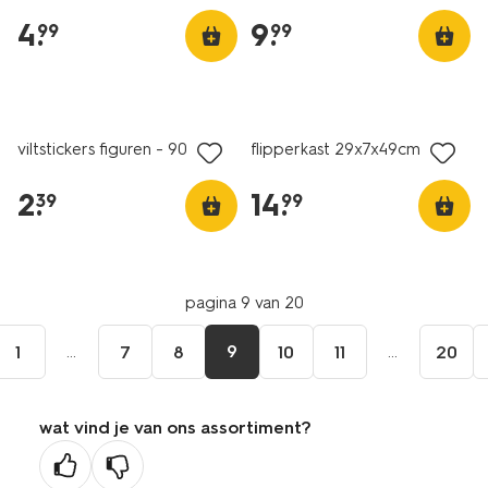
4
.
9
.
99
99
viltstickers figuren - 90 stuks
flipperkast 29x7x49cm hout
2
.
14
.
39
99
pagina 9 van 20
...
9
...
1
7
8
10
11
20
wat vind je van ons assortiment?