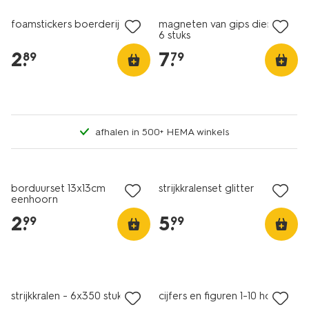
foamstickers boerderij
magneten van gips dieren -
6 stuks
2
.
7
.
89
79
afhalen in 500+ HEMA winkels
borduurset 13x13cm
strijkkralenset glitter
eenhoorn
2
.
5
.
99
99
strijkkralen - 6x350 stuks
cijfers en figuren 1-10 hout