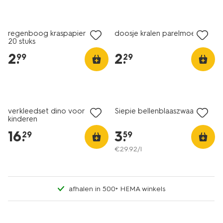
regenboog kraspapier A5 -
doosje kralen parelmoer
20 stuks
2
.
2
.
99
29
verkleedset dino voor
Siepie bellenblaaszwaard
kinderen
16
.
3
.
29
59
€
29
.
92
/l
afhalen in 500+ HEMA winkels