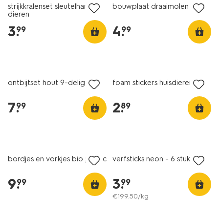
strijkkralenset sleutelhanger
bouwplaat draaimolen
dieren
3
.
4
.
99
99
ontbijtset hout 9-delig
foam stickers huisdieren
7
.
2
.
99
89
bordjes en vorkjes bio plastic
verfsticks neon - 6 stuks
9
.
3
.
99
99
€
199
.
50
/kg