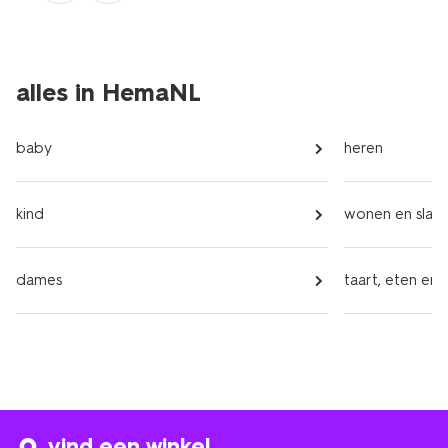
alles in HemaNL
baby
heren
kind
wonen en slap
dames
taart, eten en 
vind een winkel