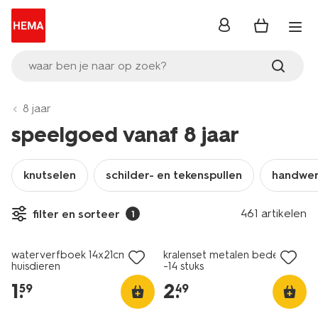
inloggen
waar ben je naar op zoek?
8 jaar
speelgoed vanaf 8 jaar
knutselen
schilder- en tekenspullen
handwe
461 artikelen
filter en sorteer
1
waterverfboek 14x21cm
kralenset metalen bedeltjes
huisdieren
-14 stuks
1
.
2
.
59
49