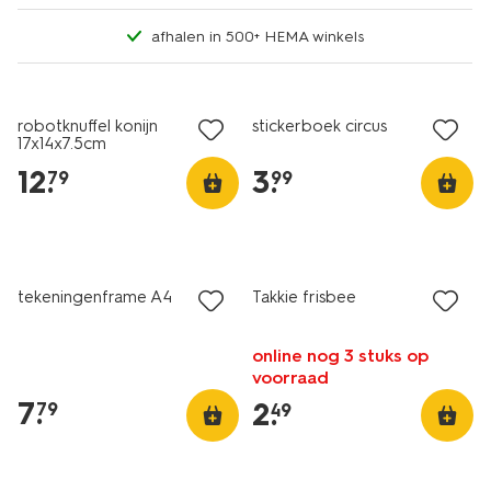
afhalen in 500+ HEMA winkels
robotknuffel konijn
stickerboek circus
17x14x7.5cm
12
.
3
.
79
99
tekeningenframe A4
Takkie frisbee
online nog 3 stuks op
voorraad
7
.
2
.
79
49