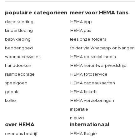
populaire categorieën
meer voor HEMA fans
dameskleding
HEMA app
kinderkleding
HEMA pas
babykleding
lees onze folders
beddengoed
folder via Whatsapp ontvangen
woonaccessoires
HEMA op social media
handdoeken
HEMA herontwerpwedstrijd
raamdecoratie
HEMA fotoservice
speelgoed
HEMA cadeaukaarten
gebak
HEMA tickets
koffie
HEMA verzekeringen
inspiratie
nieuws
over HEMA
internationaal
over ons bedrijf
HEMA België