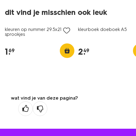
dit vind je misschien ook leuk
kleuren op nummer 29.5x21cm
kleurboek doeboek A5
sprookjes
1
.
2
.
69
49
wat vind je van deze pagina?