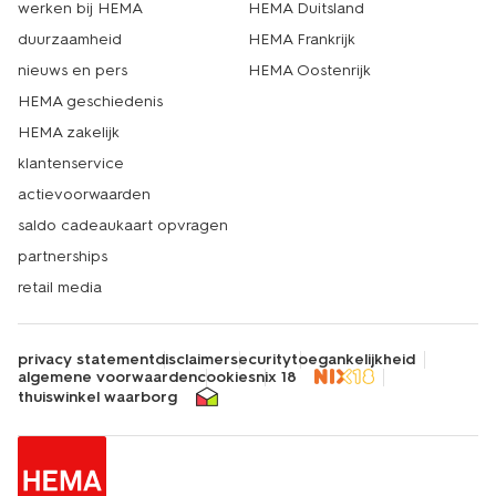
werken bij HEMA
HEMA Duitsland
duurzaamheid
HEMA Frankrijk
nieuws en pers
HEMA Oostenrijk
HEMA geschiedenis
HEMA zakelijk
klantenservice
actievoorwaarden
saldo cadeaukaart opvragen
partnerships
retail media
privacy statement
disclaimer
security
toegankelijkheid
algemene voorwaarden
cookies
nix 18
thuiswinkel waarborg