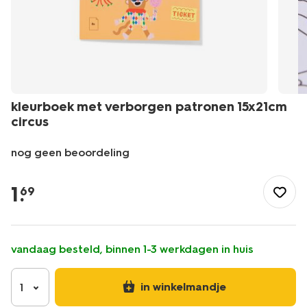
kleurboek met verborgen patronen 15x21cm
circus
nog geen beoordeling
/speelgoed-
hobby/tekenen-
1
.
69
schilderen/kleurboeken/kleurboek-
met-
verborgen-
patronen-
vandaag besteld, binnen 1-3 werkdagen in huis
15x21cm-
circus-
15900470.html
in winkelmandje
1