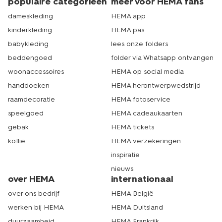
populaire categorieën
meer voor HEMA fans
dameskleding
HEMA app
kinderkleding
HEMA pas
babykleding
lees onze folders
beddengoed
folder via Whatsapp ontvangen
woonaccessoires
HEMA op social media
handdoeken
HEMA herontwerpwedstrijd
raamdecoratie
HEMA fotoservice
speelgoed
HEMA cadeaukaarten
gebak
HEMA tickets
koffie
HEMA verzekeringen
inspiratie
nieuws
over HEMA
internationaal
over ons bedrijf
HEMA België
werken bij HEMA
HEMA Duitsland
duurzaamheid
HEMA Frankrijk