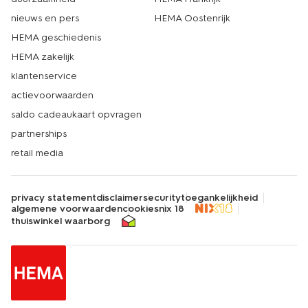
nieuws en pers
HEMA Oostenrijk
HEMA geschiedenis
HEMA zakelijk
klantenservice
actievoorwaarden
saldo cadeaukaart opvragen
partnerships
retail media
privacy statement
disclaimer
security
toegankelijkheid
algemene voorwaarden
cookies
nix 18
thuiswinkel waarborg