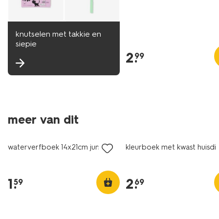
knutselen met takkie en
siepie
2
.
99
meer van dit
waterverfboek 14x21cm jungle
kleurboek met kwast huisdi
1
.
2
.
59
69