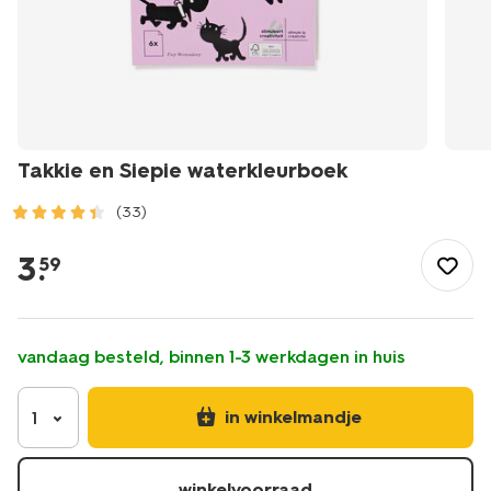
Takkie en Siepie waterkleurboek
(33)
/speelgoed-
hobby/tekenen-
3
.
59
schilderen/kleurboeken/takkie-
en-
siepie-
waterkleurboek-
vandaag besteld, binnen 1-3 werkdagen in huis
15900485.html
in winkelmandje
1
winkelvoorraad