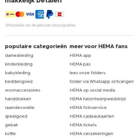
makkelijk betalen*
*afhankelijk van de gekozen bezorgopties
populaire categorieën
meer voor HEMA fans
dameskleding
HEMA app
kinderkleding
HEMA pas
babykleding
lees onze folders
beddengoed
folder via Whatsapp ontvangen
woonaccessoires
HEMA op social media
handdoeken
HEMA herontwerpwedstrijd
raamdecoratie
HEMA fotoservice
speelgoed
HEMA cadeaukaarten
gebak
HEMA tickets
koffie
HEMA verzekeringen