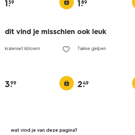
1
.
1
.
59
89
dit vind je misschien ook leuk
kralenset kbloem
Takkie gelpen
3
.
2
.
99
49
wat vind je van deze pagina?