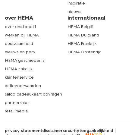
inspiratie
nieuws
over HEMA
internationaal
over ons bedrijf
HEMA België
werken bij HEMA
HEMA Duitsland
duurzaamheid
HEMA Frankrijk
nieuws en pers
HEMA Oostenrijk
HEMA geschiedenis
HEMA zakelijk
klantenservice
actievoorwaarden
saldo cadeaukaart opvragen
partnerships
retail media
privacy statement
disclaimer
security
toegankelijkheid