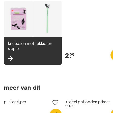
knutselen met takkie en
siepie
2
.
99
meer van dit
puntenslijper
uitdeel potlooden prinses -
stuks