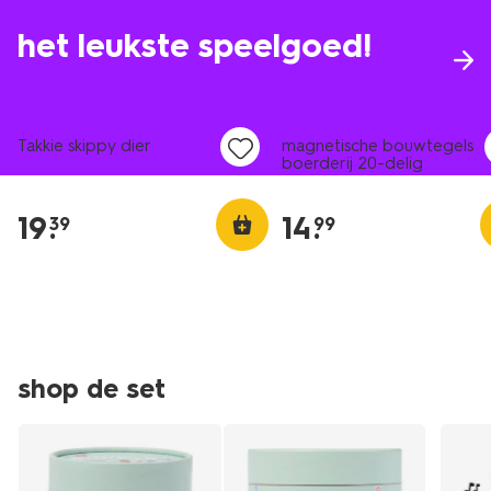
het leukste speelgoed!
Takkie skippy dier
magnetische bouwtegels
boerderij 20-delig
19
.
14
.
39
99
shop de set