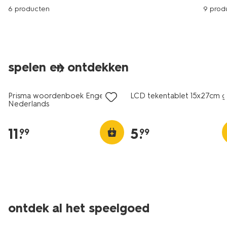
6 producten
9 prod
spelen en ontdekken
nieuw
nieuw
Prisma woordenboek Engels-
LCD tekentablet 15x27cm 
Nederlands
11
.
5
.
99
99
ontdek al het speelgoed