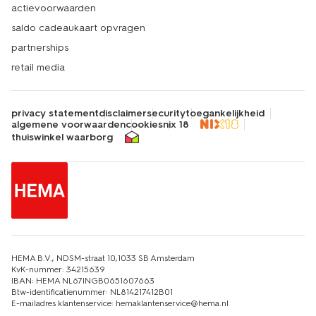
actievoorwaarden
saldo cadeaukaart opvragen
partnerships
retail media
privacy statement
disclaimer
security
toegankelijkheid
algemene voorwaarden
cookies
nix 18
thuiswinkel waarborg
HEMA B.V., NDSM-straat 10,1033 SB Amsterdam
KvK-nummer: 34215639
IBAN: HEMA NL67INGB0651607663
Btw-identificatienummer: NL814217412B01
E-mailadres klantenservice: hemaklantenservice@hema.nl