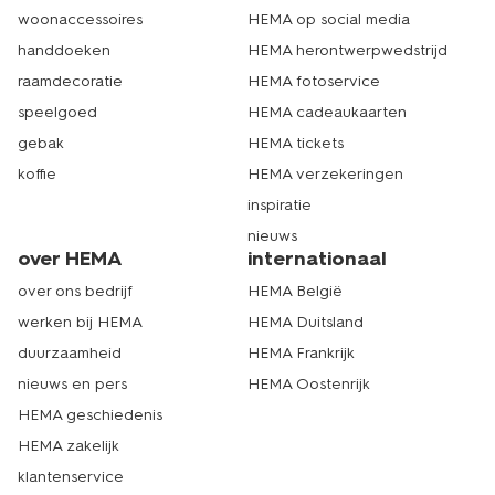
woonaccessoires
HEMA op social media
handdoeken
HEMA herontwerpwedstrijd
raamdecoratie
HEMA fotoservice
speelgoed
HEMA cadeaukaarten
gebak
HEMA tickets
koffie
HEMA verzekeringen
inspiratie
nieuws
over HEMA
internationaal
over ons bedrijf
HEMA België
werken bij HEMA
HEMA Duitsland
duurzaamheid
HEMA Frankrijk
nieuws en pers
HEMA Oostenrijk
HEMA geschiedenis
HEMA zakelijk
klantenservice