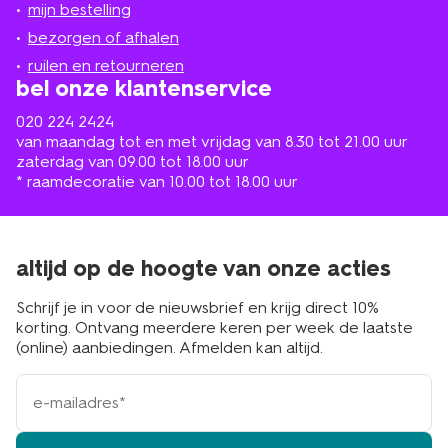
mijn bestelling
in
de
bezorgen of afhalen
buurt
ruilen en retourneren
bel onze klantenservice
020 224 2424
van maandag tot en met vrijdag van 8.30 tot 21.00 uur
zaterdag van 09.00 tot 18.00 uur
* raamdecoratie van 10.00 tot 18.00 uur
altijd op de hoogte van onze acties
Schrijf je in voor de nieuwsbrief en krijg direct 10%
korting. Ontvang meerdere keren per week de laatste
(online) aanbiedingen. Afmelden kan altijd.
e-
mailadres