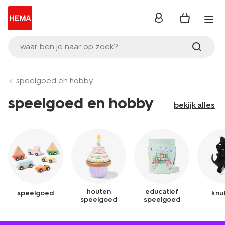
inloggen
waar ben je naar op zoek?
speelgoed en hobby
speelgoed en hobby
bekijk alles
houten
educatief
speelgoed
knuf
speelgoed
speelgoed