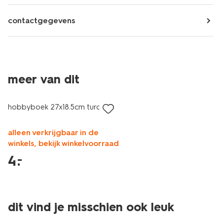
contactgegevens
meer van dit
laag geprijsd
hobbyboek 27x18.5cm turqoise
alleen verkrijgbaar in de
winkels, bekijk winkelvoorraad
4
.
–
dit vind je misschien ook leuk
laag geprijsd
sale