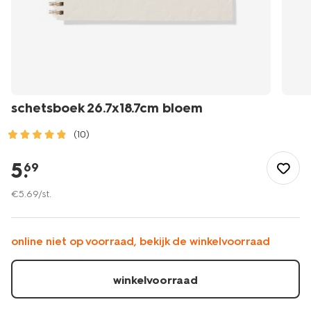
schetsboek 26.7x18.7cm bloem
(10)
/vrije-
tijd-
5
.
69
kantoor/hobby/knutselen/schetsboek-
26.7x18.7cm-
€
5
.
69
/st.
bloem-
-14102310.html
online niet op voorraad, bekijk de winkelvoorraad
winkelvoorraad