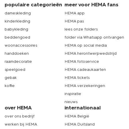
populaire categorieën
meer voor HEMA fans
dameskleding
HEMA app
kinderkleding
HEMA pas
babykleding
lees onze folders
beddengoed
folder via Whatsapp ontvangen
woonaccessoires
HEMA op social media
handdoeken
HEMA herontwerpwedstrijd
raamdecoratie
HEMA fotoservice
speelgoed
HEMA cadeaukaarten
gebak
HEMA tickets
koffie
HEMA verzekeringen
inspiratie
nieuws
over HEMA
internationaal
over ons bedrijf
HEMA België
werken bij HEMA
HEMA Duitsland