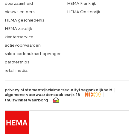
duurzaamheid
HEMA Frankrijk
nieuws en pers
HEMA Oostenrijk
HEMA geschiedenis
HEMA zakelijk
klantenservice
actievoorwaarden
saldo cadeaukaart opvragen
partnerships
retail media
privacy statement
disclaimer
security
toegankelijkheid
algemene voorwaarden
cookies
nix 18
thuiswinkel waarborg