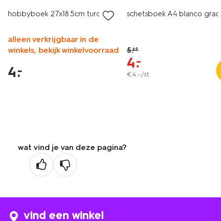
hobbyboek 27x18.5cm turqoise
schetsboek A4 blanco grad
alleen verkrijgbaar in de
winkels, bekijk winkelvoorraad
5
.
69
4
.
–
4
.
–
€
4
.
–
/st.
wat vind je van deze pagina?
vind een winkel