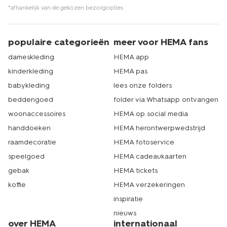
*afhankelijk van de gekozen bezorgopties
populaire categorieën
meer voor HEMA fans
dameskleding
HEMA app
kinderkleding
HEMA pas
babykleding
lees onze folders
beddengoed
folder via Whatsapp ontvangen
woonaccessoires
HEMA op social media
handdoeken
HEMA herontwerpwedstrijd
raamdecoratie
HEMA fotoservice
speelgoed
HEMA cadeaukaarten
gebak
HEMA tickets
koffie
HEMA verzekeringen
inspiratie
nieuws
over HEMA
internationaal