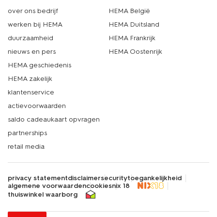
over ons bedrijf
HEMA België
werken bij HEMA
HEMA Duitsland
duurzaamheid
HEMA Frankrijk
nieuws en pers
HEMA Oostenrijk
HEMA geschiedenis
HEMA zakelijk
klantenservice
actievoorwaarden
saldo cadeaukaart opvragen
partnerships
retail media
privacy statement
disclaimer
security
toegankelijkheid
algemene voorwaarden
cookies
nix 18
thuiswinkel waarborg