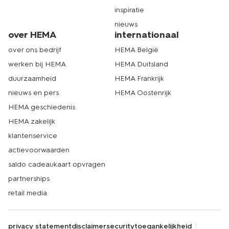
inspiratie
nieuws
over HEMA
internationaal
over ons bedrijf
HEMA België
werken bij HEMA
HEMA Duitsland
duurzaamheid
HEMA Frankrijk
nieuws en pers
HEMA Oostenrijk
HEMA geschiedenis
HEMA zakelijk
klantenservice
actievoorwaarden
saldo cadeaukaart opvragen
partnerships
retail media
privacy statement
disclaimer
security
toegankelijkheid