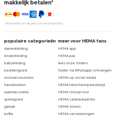
makkelijk betalen*
*afhankelijk van de gekozen bezorgopties
populaire categorieën
meer voor HEMA fans
dameskleding
HEMA app
kinderkleding
HEMA pas
babykleding
lees onze folders
beddengoed
folder via Whatsapp ontvangen
woonaccessoires
HEMA op social media
handdoeken
HEMA herontwerpwedstrijd
raamdecoratie
HEMA fotoservice
speelgoed
HEMA cadeaukaarten
gebak
HEMA tickets
koffie
HEMA verzekeringen