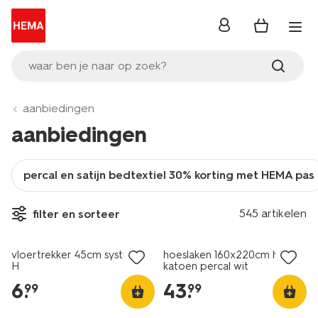
inloggen
waar ben je naar op zoek?
aanbiedingen
aanbiedingen
percal en satijn bedtextiel 30% korting met HEMA pas
30% korting
545 artikelen
filter en sorteer
1+1 gratis
met je HEMA pas
vloertrekker 45cm systeem
hoeslaken 160x220cm hotel
H
katoen percal wit
6
.
43
.
99
99