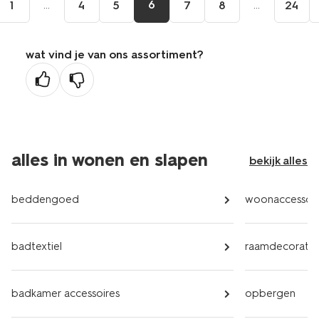
...
6
...
1
4
5
7
8
24
wat vind je van ons assortiment?
alles in wonen en slapen
bekijk alles
beddengoed
woonaccessoir
badtextiel
raamdecoratie
badkamer accessoires
opbergen