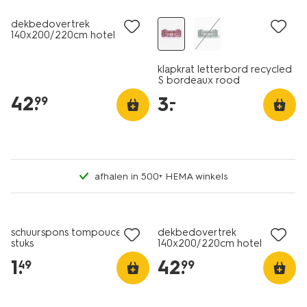
dekbedovertrek
140x200/220cm hotel
katoen satijn roze
klapkrat letterbord recycled
S bordeaux rood
42
.
3
.
–
99
afhalen in 500+ HEMA winkels
30% korting
1+1 gratis
met je HEMA pas
schuurspons tompouce - 2
dekbedovertrek
stuks
140x200/220cm hotel
katoen satijn bruin
1
.
42
.
49
99
30% korting