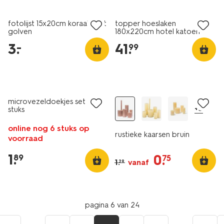
laag geprijsd
met je HEMA pas
fotolijst 15x20cm koraal hout
topper hoeslaken
golven
180x220cm hotel katoen
percal wit
3
.
41
.
–
99
vegan
1+1 gratis
sale
microvezeldoekjes set - 3
+5
stuks
online nog 6 stuks op
rustieke kaarsen bruin
voorraad
1
.
0
.
89
75
1
.
vanaf
29
pagina 6 van 24