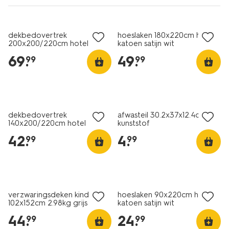
30% korting
30% korting
met je HEMA pas
met je HEMA pas
dekbedovertrek
hoeslaken 180x220cm hotel
200x200/220cm hotel
katoen satijn wit
katoen satijn bruin
69
.
49
.
99
99
30% korting
met je HEMA pas
1+1 gratis
dekbedovertrek
afwasteil 30.2x37x12.4cm
140x200/220cm hotel
kunststof
katoen satijn taupe
42
.
4
.
99
99
25% korting
30% korting
alleen online
met je HEMA pas
verzwaringsdeken kind
hoeslaken 90x220cm hotel
102x152cm 2.98kg grijs
katoen satijn wit
44
.
24
.
99
99