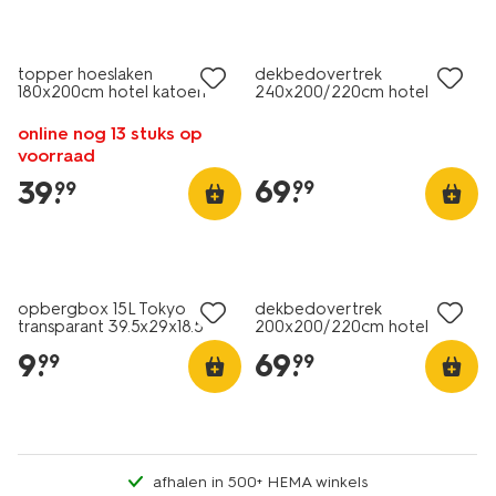
30% korting
30% korting
met je HEMA pas
met je HEMA pas
topper hoeslaken
dekbedovertrek
180x200cm hotel katoen
240x200/220cm hotel
satijn wit
katoen percal donkergrijs
online nog 13 stuks op
voorraad
69
.
39
.
99
99
30% korting
30% korting
alleen online
met je HEMA pas
opbergbox 15L Tokyo
dekbedovertrek
transparant 39.5x29x18.5
200x200/220cm hotel
recycled
katoen satijn wit
9
.
69
.
99
99
afhalen in 500+ HEMA winkels