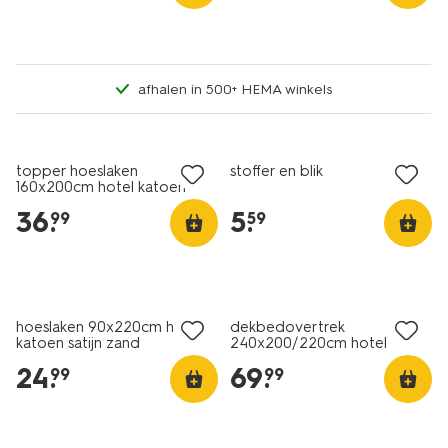
afhalen in 500+ HEMA winkels
30% korting
met je HEMA pas
1+1 gratis
topper hoeslaken
stoffer en blik
160x200cm hotel katoen
percal wit
36
.
5
.
99
59
30% korting
30% korting
met je HEMA pas
met je HEMA pas
hoeslaken 90x220cm hotel
dekbedovertrek
katoen satijn zand
240x200/220cm hotel
katoen percal donkerblauw
24
.
69
.
99
99
30% korting
met je HEMA pas
laag geprijsd