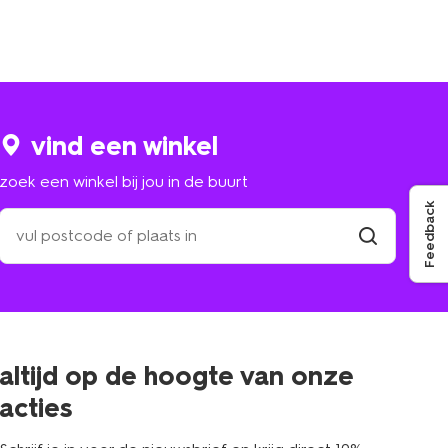
vind een winkel
zoek een winkel bij jou in de buurt
Feedback
zoek
een
winkel
vind
winkel
bij
jou
in
de
buurt
altijd op de hoogte van onze
acties