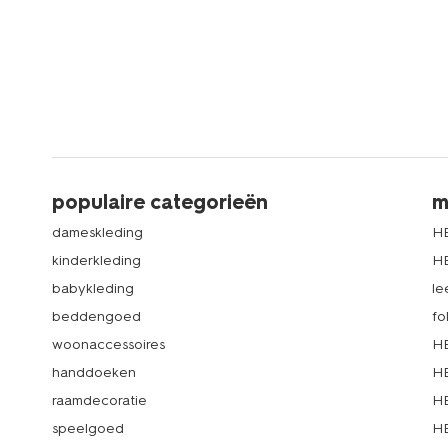
populaire categorieën
m
dameskleding
H
kinderkleding
H
babykleding
le
beddengoed
fo
woonaccessoires
HE
handdoeken
HE
raamdecoratie
HE
speelgoed
HE