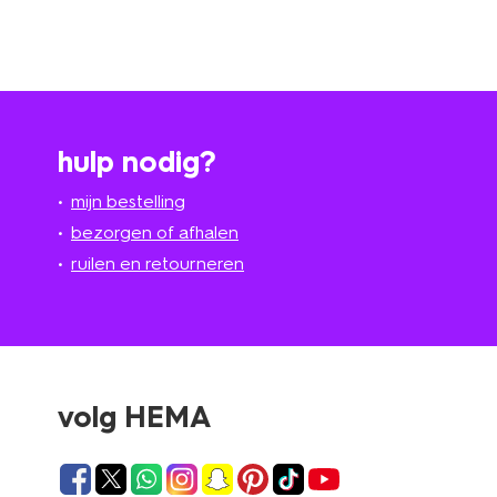
hulp nodig?
mijn bestelling
bezorgen of afhalen
ruilen en retourneren
volg HEMA