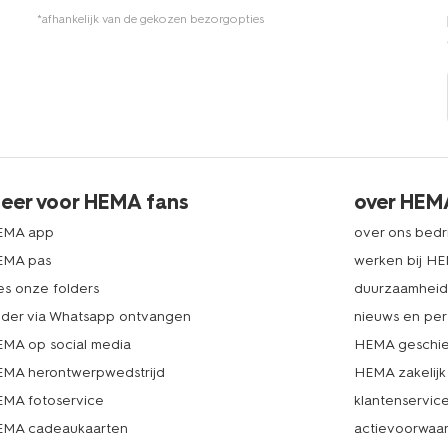
*afhankelijk van de gekozen bezorgopties
eer voor HEMA fans
over HEM
EMA app
over ons bedri
EMA pas
werken bij H
es onze folders
duurzaamhei
lder via Whatsapp ontvangen
nieuws en per
MA op social media
HEMA geschie
MA herontwerpwedstrijd
HEMA zakelijk
MA fotoservice
klantenservic
MA cadeaukaarten
actievoorwaa