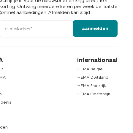
Schrijf je in voor de nieuwsbrief en krijg direct 10%
korting. Ontvang meerdere keren per week de laatste
(online) aanbiedingen. Afmelden kan altijd.
e-
aanmelden
mailadres
A
internationaal
jf
HEMA België
EMA
HEMA Duitsland
d
HEMA Frankrijk
s
HEMA Oostenrijk
denis
e
rden