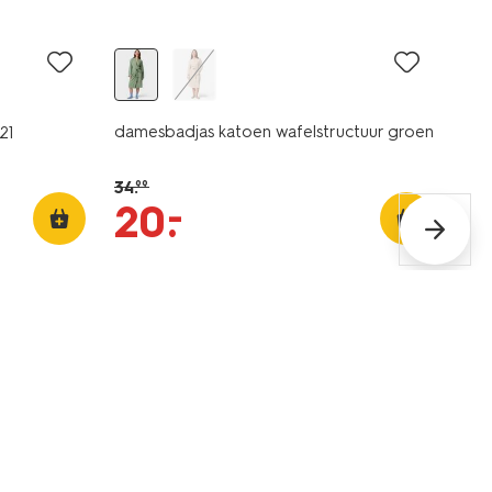
sale
damesbadjas katoen wafelstructuur groen
21
34
.
99
–
20
.