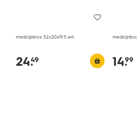
medicijnbox 32x20x19.5 wit
medicijnbox
24
.
14
.
49
99