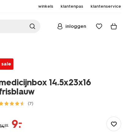
winkels
klantenpas
klantenservice
inloggen
sale
medicijnbox 14.5x23x16
frisblauw
(7)
/wonen-
slapen/badkamer/badkamer-
–
9
.
accessoires/medicijnboxen/medicijnbox-
14
.
99
14.5x23x16-