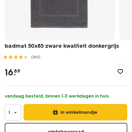
badmat 50x85 zware kwaliteit donkergrijs
(165)
/wonen-
slapen/badkamer/badmatten/badmat-
16
.
89
50x85-
zware-
kwaliteit-
donkergrijs-
vandaag besteld, binnen 1-3 werkdagen in huis
5250008.html
in winkelmandje
1
winkelvoorraad