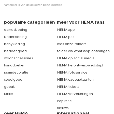
*afhankelijk van de gekozen bezorgopties
populaire categorieën
meer voor HEMA fans
dameskleding
HEMA app
kinderkleding
HEMA pas
babykleding
lees onze folders
beddengoed
folder via Whatsapp ontvangen
woonaccessoires
HEMA op social media
handdoeken
HEMA herontwerpwedstrijd
raamdecoratie
HEMA fotoservice
speelgoed
HEMA cadeaukaarten
gebak
HEMA tickets
koffie
HEMA verzekeringen
inspiratie
nieuws
over HEMA
internationaal