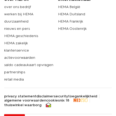
over ons bedrijf
HEMA België
werken bij HEMA
HEMA Duitsland
duurzaamheid
HEMA Frankrijk
nieuws en pers
HEMA Oostenrijk
HEMA geschiedenis
HEMA zakelijk
klantenservice
actievoorwaarden
saldo cadeaukaart opvragen
partnerships
retail media
privacy statement
disclaimer
security
toegankelijkheid
algemene voorwaarden
cookies
nix 18
thuiswinkel waarborg