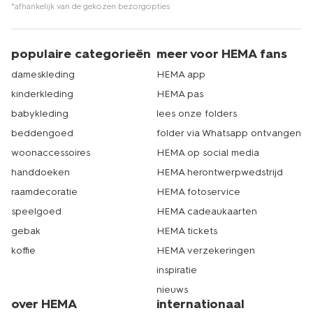
*afhankelijk van de gekozen bezorgopties
populaire categorieën
meer voor HEMA fans
dameskleding
HEMA app
kinderkleding
HEMA pas
babykleding
lees onze folders
beddengoed
folder via Whatsapp ontvangen
woonaccessoires
HEMA op social media
handdoeken
HEMA herontwerpwedstrijd
raamdecoratie
HEMA fotoservice
speelgoed
HEMA cadeaukaarten
gebak
HEMA tickets
koffie
HEMA verzekeringen
inspiratie
nieuws
over HEMA
internationaal