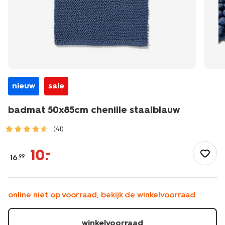
nieuw
sale
badmat 50x85cm chenille staalblauw
(41)
/wonen-
slapen/badkamer/badmatten/badmat-
10
.
–
16
.
99
50x85cm-
chenille-
staalblauw-
5210202.html
online niet op voorraad, bekijk de winkelvoorraad
winkelvoorraad