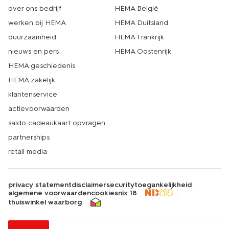
over ons bedrijf
HEMA België
werken bij HEMA
HEMA Duitsland
duurzaamheid
HEMA Frankrijk
nieuws en pers
HEMA Oostenrijk
HEMA geschiedenis
HEMA zakelijk
klantenservice
actievoorwaarden
saldo cadeaukaart opvragen
partnerships
retail media
privacy statement
disclaimer
security
toegankelijkheid
algemene voorwaarden
cookies
nix 18
thuiswinkel waarborg