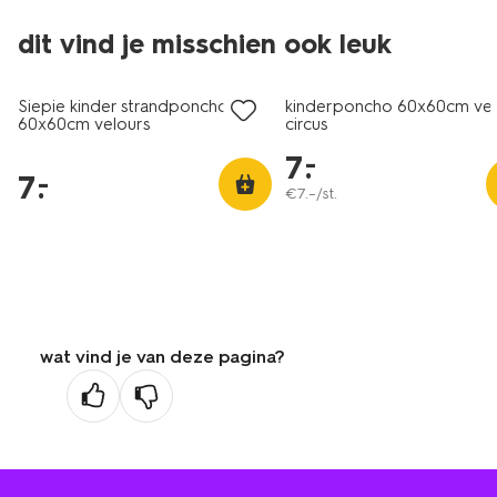
nieuw
dit vind je misschien ook leuk
laag geprijsd
laag geprijsd
Siepie kinder strandponcho
kinderponcho 60x60cm vel
60x60cm velours
circus
7
.
–
7
.
–
€
7
.
–
/st.
wat vind je van deze pagina?