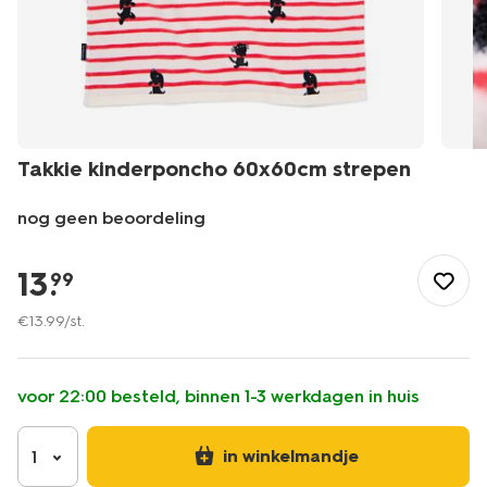
Takkie kinderponcho 60x60cm strepen
nog geen beoordeling
/wonen-
slapen/badkamer/badponcho/takkie-
13
.
99
kinderponcho-
60x60cm-
€
13
.
99
/st.
strepen-
5200270.html
voor 22:00 besteld, binnen 1-3 werkdagen in huis
in winkelmandje
1