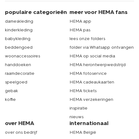
populaire categorieën
meer voor HEMA fans
dameskleding
HEMA app
kinderkleding
HEMA pas
babykleding
lees onze folders
beddengoed
folder via Whatsapp ontvangen
woonaccessoires
HEMA op social media
handdoeken
HEMA herontwerpwedstrijd
raamdecoratie
HEMA fotoservice
speelgoed
HEMA cadeaukaarten
gebak
HEMA tickets
koffie
HEMA verzekeringen
inspiratie
nieuws
over HEMA
internationaal
over ons bedrijf
HEMA België