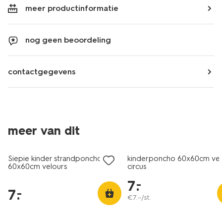
meer productinformatie
nog geen beoordeling
contactgegevens
nieuw
meer van dit
laag geprijsd
laag geprijsd
Siepie kinder strandponcho
kinderponcho 60x60cm vel
60x60cm velours
circus
7
.
–
7
.
–
€
7
.
–
/st.