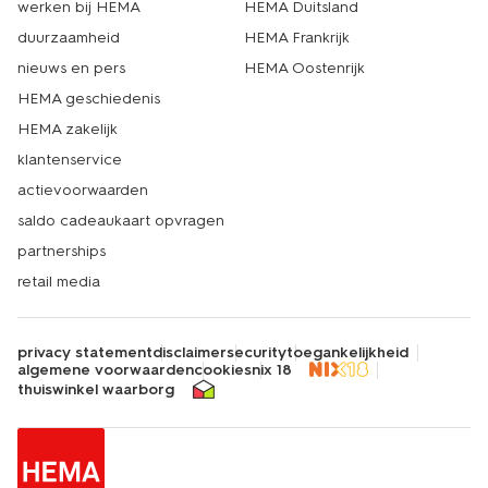
werken bij HEMA
HEMA Duitsland
duurzaamheid
HEMA Frankrijk
nieuws en pers
HEMA Oostenrijk
HEMA geschiedenis
HEMA zakelijk
klantenservice
actievoorwaarden
saldo cadeaukaart opvragen
partnerships
retail media
privacy statement
disclaimer
security
toegankelijkheid
algemene voorwaarden
cookies
nix 18
thuiswinkel waarborg