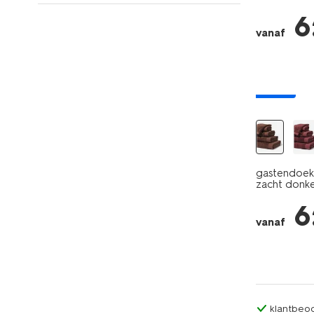
6
vanaf
nieuw
gastendoek 
zacht donke
6
vanaf
klantbeoo