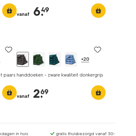
6
.
49
vanaf
0
+20
et paars
handdoeken - zware kwaliteit donkergrijs
2
.
69
vanaf
kdagen in huis
gratis thuisbezorgd vanaf 30.-