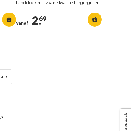
rt
handdoeken - zware kwaliteit legergroen
2
.
69
vanaf
de
lgende
gina
Feedback
t?