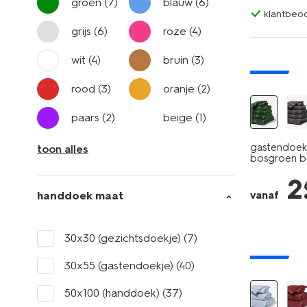
groen
(7)
blauw
(6)
klantbeoo
grijs
(6)
roze
(4)
wit
(4)
bruin
(3)
nieuw
rood
(3)
oranje
(2)
paars
(2)
beige
(1)
gastendoek 
toon alles
bosgroen b
2
handdoek maat
vanaf
30x30 (gezichtsdoekje)
(7)
nieuw
30x55 (gastendoekje)
(40)
50x100 (handdoek)
(37)