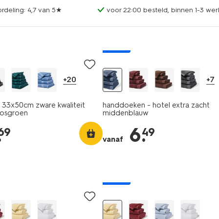
rdeling: 4,7 van 5★
voor 22:00 besteld, binnen 1-3 wer
nieuw
+20
+7
33x50cm zware kwaliteit
handdoeken - hotel extra zacht
osgroen
middenblauw
.
6
.
69
49
vanaf
nieuw