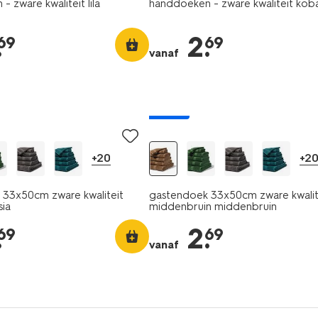
 zware kwaliteit lila
handdoeken - zware kwaliteit kob
.
2
.
69
69
vanaf
nieuw
+20
+2
33x50cm zware kwaliteit
gastendoek 33x50cm zware kwalit
sia
middenbruin middenbruin
.
2
.
69
69
vanaf