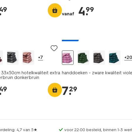
.
4
.
49
99
vanaf
nieuw
+7
+2
33x50cm hotelkwaliteit extra
handdoeken - zware kwaliteit viol
rbruin donkerbruin
.
7
.
49
29
rdeling: 4,7 van 5★
voor 22:00 besteld, binnen 1-3 wer