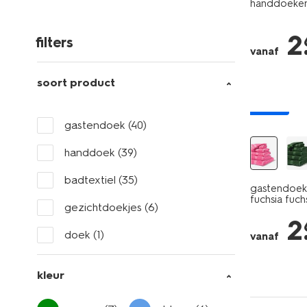
handdoeken -
2
filters
vanaf
soort product
nieuw
gastendoek
(40)
handdoek
(39)
badtextiel
(35)
gastendoek 
fuchsia fuch
gezichtdoekjes
(6)
2
doek
(1)
vanaf
kleur