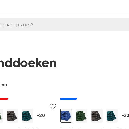
e naar op zoek?
nddoeken
elen
jsd
nieuw
+20
+2