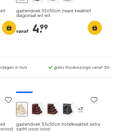
eit
gastendoek 33x50cm zware kwaliteit
diagonaal wit wit
4
.
99
vanaf
kdagen in huis
gratis thuisbezorgd vanaf 30.-
nieuw
+7
eit
gastendoek 33x50cm hotelkwaliteit extra
uxrood
zacht ivoor ivoor