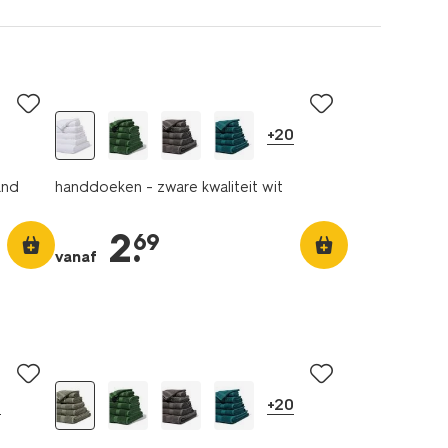
+20
and
handdoeken - zware kwaliteit wit
2
.
69
vanaf
0
+20