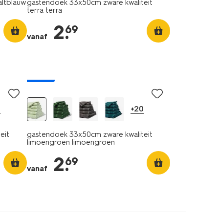
altblauw
gastendoek 33x50cm zware kwaliteit
terra terra
2
.
69
vanaf
nieuw
0
+20
eit
gastendoek 33x50cm zware kwaliteit
limoengroen limoengroen
2
.
69
vanaf