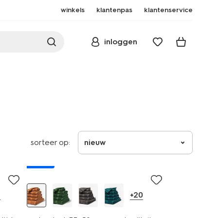
winkels
klantenpas
klantenservice
inloggen
sorteer op:
nieuw
nieuw
0
+20