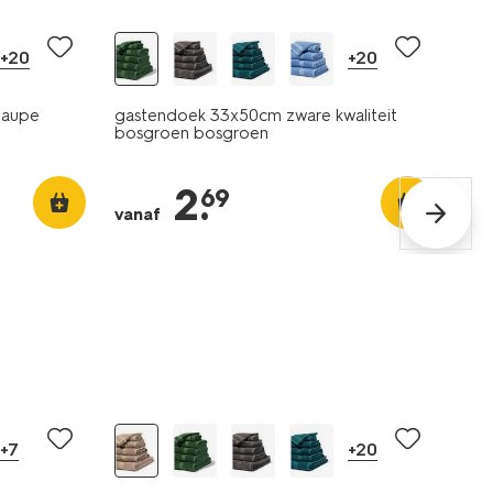
+20
+20
taupe
gastendoek 33x50cm zware kwaliteit
bosgroen bosgroen
2
.
69
vanaf
+7
+20