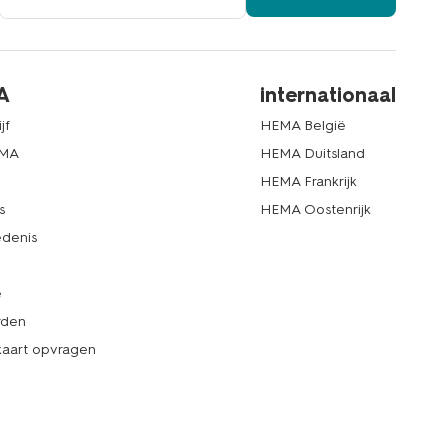
A
internationaal
jf
HEMA België
EMA
HEMA Duitsland
d
HEMA Frankrijk
s
HEMA Oostenrijk
denis
e
rden
kaart opvragen