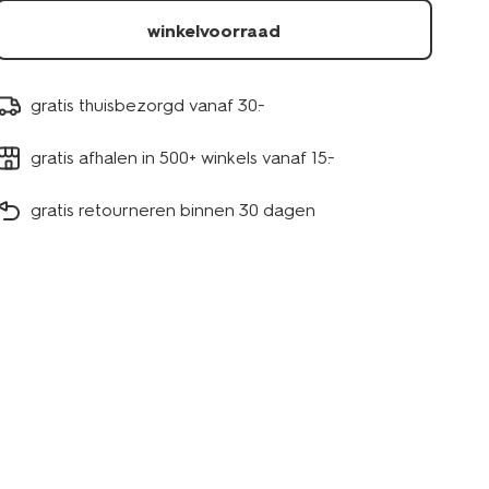
1000015128.html
winkelvoorraad
gratis thuisbezorgd vanaf 30.-
gratis afhalen in 500+ winkels vanaf 15.-
gratis retourneren binnen 30 dagen
nieuw