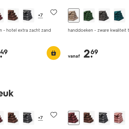
+7
 - hotel extra zacht zand
handdoeken - zware kwaliteit 
.
2
.
49
69
vanaf
leuk
nieuw
+7