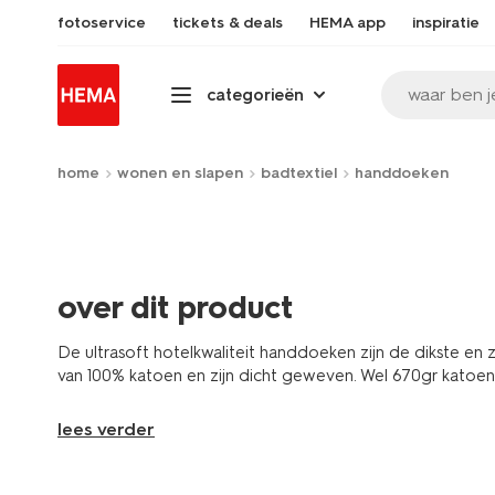
fotoservice
tickets & deals
HEMA app
inspiratie
waar ben j
categorieën
home
wonen en slapen
badtextiel
handdoeken
over dit product
De ultrasoft hotelkwaliteit handdoeken zijn de dikste en
van 100% katoen en zijn dicht geweven. Wel 670gr katoen
lees verder