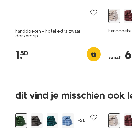
handdoeken
handdoeken - hotel extra zwaar
donkergrijs
1
.
6
50
vanaf
dit vind je misschien ook 
nieuw
+20