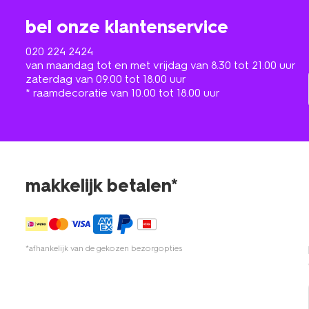
bel onze klantenservice
020 224 2424
van maandag tot en met vrijdag van 8.30 tot 21.00 uur
zaterdag van 09.00 tot 18.00 uur
* raamdecoratie van 10.00 tot 18.00 uur
makkelijk betalen*
*afhankelijk van de gekozen bezorgopties