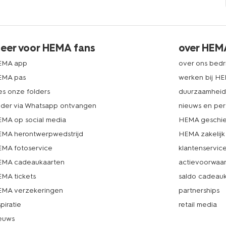
eer voor HEMA fans
over HEM
EMA app
over ons bedri
EMA pas
werken bij H
es onze folders
duurzaamhei
lder via Whatsapp ontvangen
nieuws en per
MA op social media
HEMA geschie
MA herontwerpwedstrijd
HEMA zakelijk
MA fotoservice
klantenservic
MA cadeaukaarten
actievoorwaa
MA tickets
saldo cadeau
MA verzekeringen
partnerships
spiratie
retail media
euws