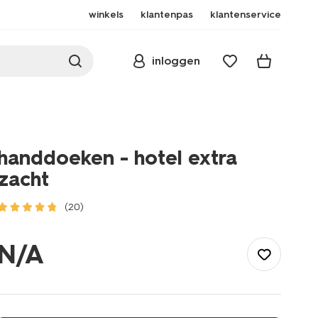
winkels
klantenpas
klantenservice
inloggen
handdoeken - hotel extra
zacht
(20)
/wonen-
slapen/badkamer/handdoeken/handdoeken-
N/A
-
-
hotel-
extra-
zacht-