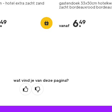
 - hotel extra zacht zand
gastendoek 33x50cm hotelkwal
zacht bordeauxrood bordeau
.
6
.
49
49
vanaf
wat vind je van deze pagina?