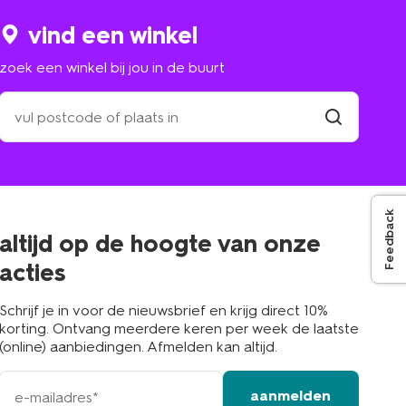
vind een winkel
zoek een winkel bij jou in de buurt
zoek
een
winkel
vind
winkel
bij
jou
in
de
Feedback
buurt
altijd op de hoogte van onze
acties
Schrijf je in voor de nieuwsbrief en krijg direct 10%
korting. Ontvang meerdere keren per week de laatste
(online) aanbiedingen. Afmelden kan altijd.
e-
aanmelden
mailadres