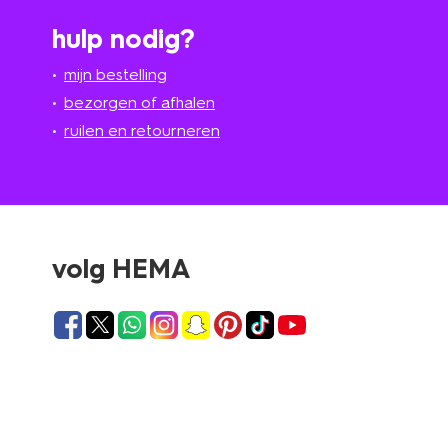
hulp nodig?
mijn bestelling
bezorgen of afhalen
ruilen en retourneren
volg HEMA