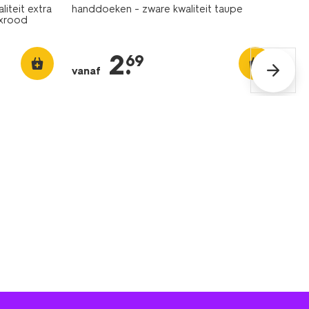
iteit extra
handdoeken - zware kwaliteit taupe
xrood
2
.
69
vanaf