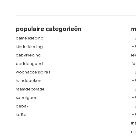
populaire categorieën
m
dameskleding
H
kinderkleding
H
babykleding
le
beddengoed
fo
woonaccessoires
HE
handdoeken
HE
raamdecoratie
HE
speelgoed
HE
gebak
HE
koffie
HE
in
ni