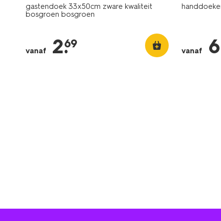
gastendoek 33x50cm zware kwaliteit
handdoeken
bosgroen bosgroen
2
.
6
69
vanaf
vanaf