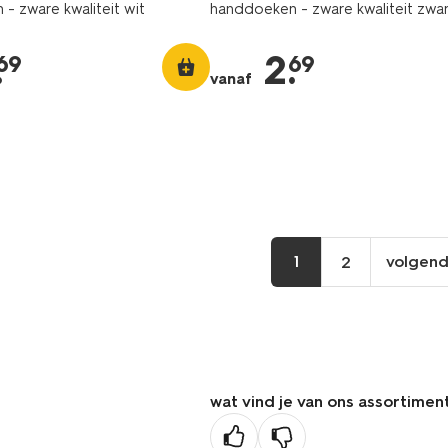
- zware kwaliteit wit
handdoeken - zware kwaliteit zwa
.
2
.
69
69
vanaf
1
volgen
2
vo
pa
wat vind je van ons assortimen