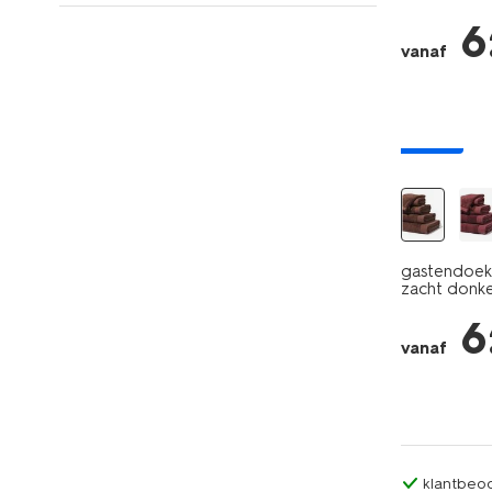
6
vanaf
nieuw
gastendoek 
zacht donke
6
vanaf
klantbeoo