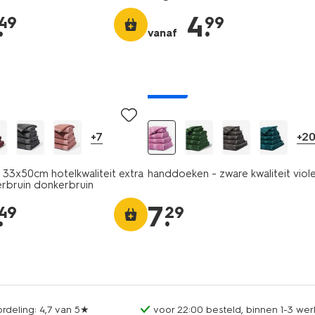
.
4
.
49
99
vanaf
nieuw
+7
+2
33x50cm hotelkwaliteit extra
handdoeken - zware kwaliteit viol
rbruin donkerbruin
.
7
.
49
29
rdeling: 4,7 van 5★
voor 22:00 besteld, binnen 1-3 wer