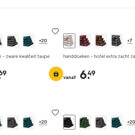
+20
+7
- zware kwaliteit taupe
handdoeken - hotel extra zacht z
.
6
.
69
49
vanaf
+20
+2