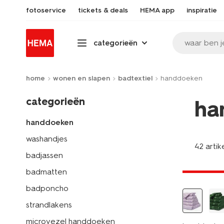
fotoservice
tickets & deals
HEMA app
inspiratie
waar ben j
categorieën
home
wonen en slapen
badtextiel
handdoeken
categorieën
ha
handdoeken
washandjes
42 artik
nieuw
badjassen
laag gepri
badmatten
badponcho
strandlakens
microvezel handdoeken