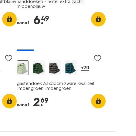
altblauw
handdoeken - hotel extra zacht
middenblauw
6
.
49
vanaf
nieuw
0
+20
gastendoek 33x50cm zware kwaliteit
limoengroen limoengroen
2
.
69
vanaf