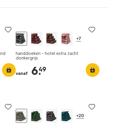
+7
and
handdoeken - hotel extra zacht
donkergrijs
6
.
49
vanaf
0
+20