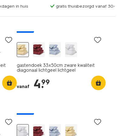
kdagen in huis
gratis thuisbezorgd vanaf 30.-
nieuw
0
eit
gastendoek 33x50cm zware kwaliteit
diagonaal lichtgeel lichtgeel
4
.
99
vanaf
nieuw
0