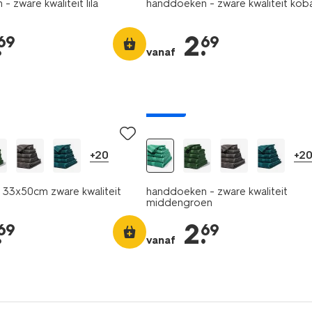
 zware kwaliteit lila
handdoeken - zware kwaliteit kob
.
2
.
69
69
vanaf
nieuw
+20
+2
33x50cm zware kwaliteit
handdoeken - zware kwaliteit
middengroen
.
2
.
69
69
vanaf