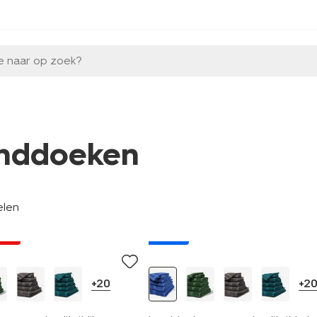
e naar op zoek?
nddoeken
elen
jsd
nieuw
+20
+2