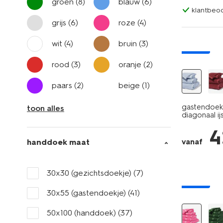
groen
(8)
blauw
(6)
klantbeoo
grijs
(6)
roze
(4)
wit
(4)
bruin
(3)
nieuw
rood
(3)
oranje
(2)
paars
(2)
beige
(1)
gastendoek 
toon alles
diagonaal ij
4
handdoek maat
vanaf
30x30 (gezichtsdoekje)
(7)
nieuw
30x55 (gastendoekje)
(41)
50x100 (handdoek)
(37)