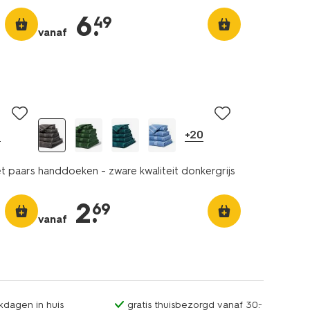
6
.
49
vanaf
0
+20
et paars
handdoeken - zware kwaliteit donkergrijs
2
.
69
vanaf
kdagen in huis
gratis thuisbezorgd vanaf 30.-