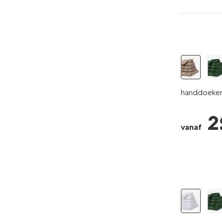
handdoeken 
2
vanaf