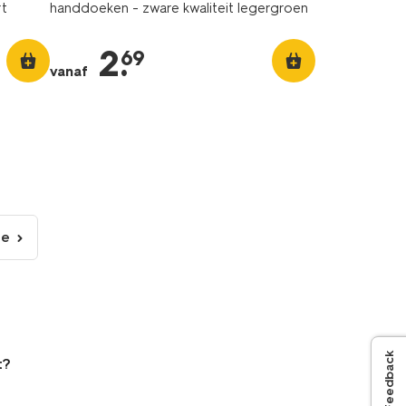
rt
handdoeken - zware kwaliteit legergroen
2
.
69
vanaf
de
lgende
gina
Feedback
t?