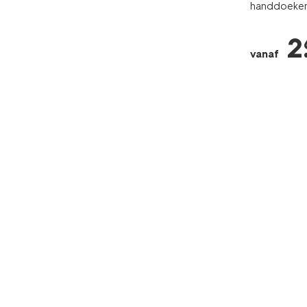
handdoeken 
2
vanaf