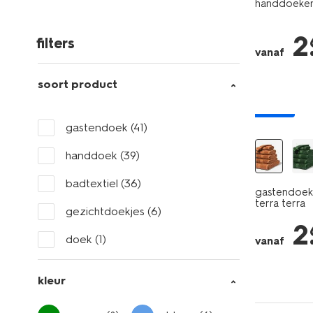
handdoeken -
2
filters
vanaf
soort product
nieuw
gastendoek
(41)
handdoek
(39)
badtextiel
(36)
gastendoek 
terra terra
gezichtdoekjes
(6)
2
doek
(1)
vanaf
kleur