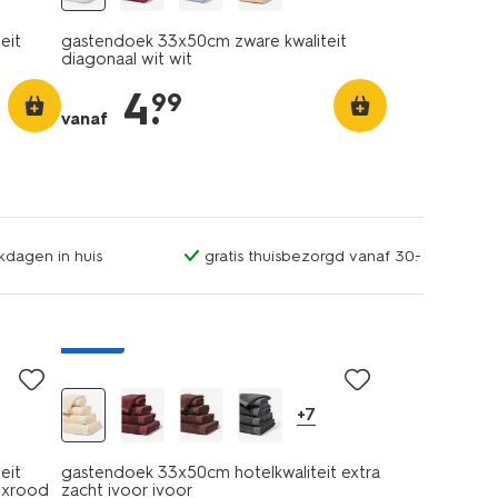
eit
gastendoek 33x50cm zware kwaliteit
diagonaal wit wit
4
.
99
vanaf
kdagen in huis
gratis thuisbezorgd vanaf 30.-
nieuw
+7
eit
gastendoek 33x50cm hotelkwaliteit extra
uxrood
zacht ivoor ivoor