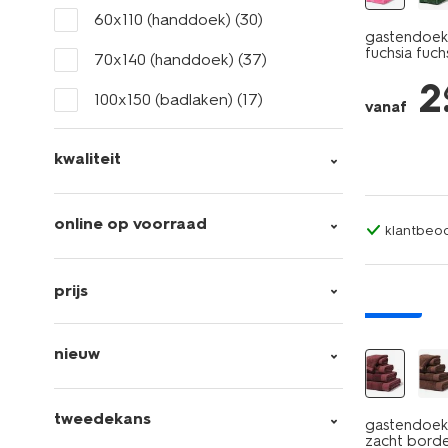
60x110 (handdoek)
(30)
gastendoek 
fuchsia fuch
70x140 (handdoek)
(37)
2
100x150 (badlaken)
(17)
vanaf
kwaliteit
online op voorraad
klantbeoo
prijs
nieuw
nieuw
tweedekans
gastendoek 
zacht bord