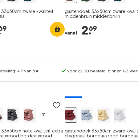
33x50cm zware kwaliteit
gastendoek 33x50cm zware kwalit
sia
middenbruin middenbruin
.
2
.
69
69
vanaf
rdeling: 4,7 van 5★
voor 22:00 besteld, binnen 1-3 wer
nieuw
+7
33x50cm hotelkwaliteit extra
gastendoek 33x50cm zware kwalit
eauxrood bordeauxrood
diagonaal bordeauxrood bordea