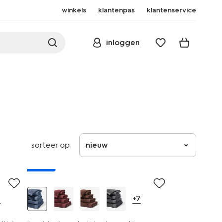
winkels
klantenpas
klantenservice
inloggen
sorteer op:
nieuw
nieuw
0
+7