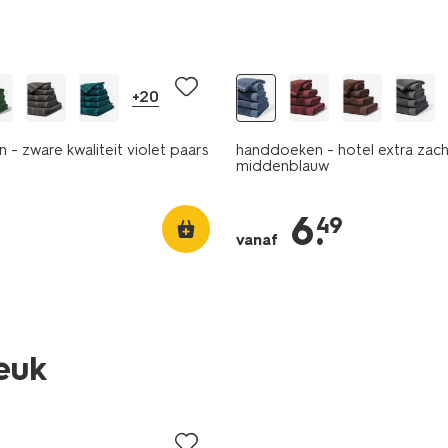
nieuw
+20
- zware kwaliteit violet paars
handdoeken - hotel extra zach
middenblauw
6
.
49
vanaf
leuk
nieuw