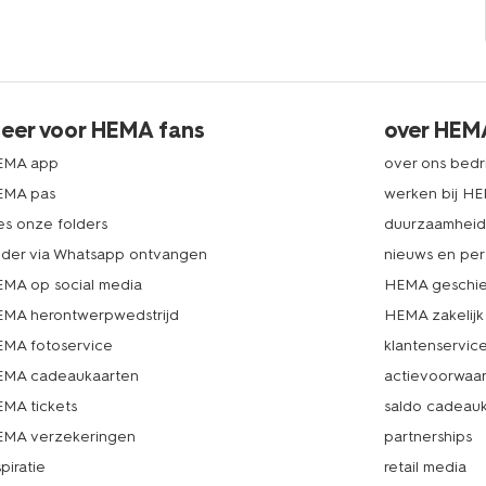
eer voor HEMA fans
over HEM
EMA app
over ons bedri
EMA pas
werken bij H
es onze folders
duurzaamhei
lder via Whatsapp ontvangen
nieuws en per
MA op social media
HEMA geschie
MA herontwerpwedstrijd
HEMA zakelijk
MA fotoservice
klantenservic
MA cadeaukaarten
actievoorwaa
MA tickets
saldo cadeau
MA verzekeringen
partnerships
spiratie
retail media