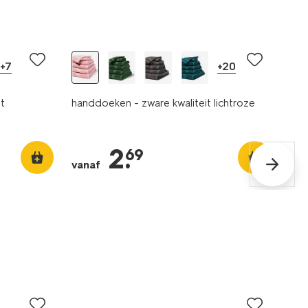
+7
+20
t
handdoeken - zware kwaliteit lichtroze
2
.
69
vanaf
nieuw