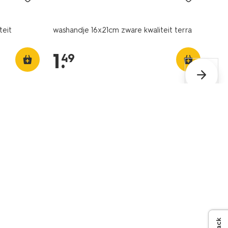
teit
washandje 16x21cm zware kwaliteit terra
1
.
49