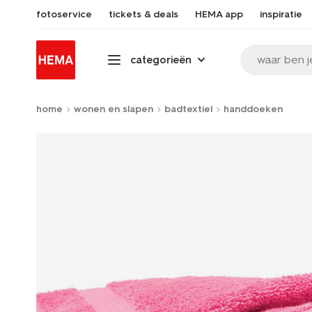
fotoservice
tickets & deals
HEMA app
inspiratie
waar ben j
categorieën
home
wonen en slapen
badtextiel
handdoeken