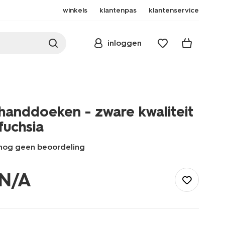
winkels
klantenpas
klantenservice
inloggen
handdoeken - zware kwaliteit
fuchsia
nog geen beoordeling
/wonen-
slapen/badkamer/handdoeken/handdoeken-
N/A
-
-
zware-
kwaliteit-
fuchsia-