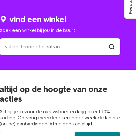
Feedback
vind een winkel
zoek een winkel bij jou in de buurt
zoek
een
winkel
vind
winkel
bij
jou
in
de
buurt
altijd op de hoogte van onze
acties
Schrijf je in voor de nieuwsbrief en krijg direct 10%
korting. Ontvang meerdere keren per week de laatste
(online) aanbiedingen. Afmelden kan altijd.
e-