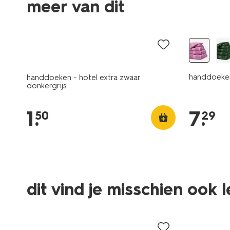
meer van dit
laag geprijsd
nieuw
handdoeken 
handdoeken - hotel extra zwaar
donkergrijs
1
.
7
.
50
29
dit vind je misschien ook 
nieuw
nieuw