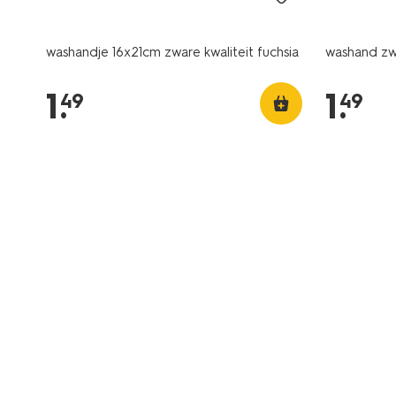
washandje 16x21cm zware kwaliteit fuchsia
washand zwa
1
.
1
.
49
49