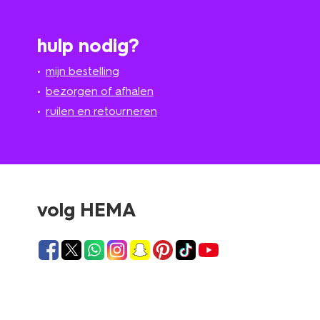
hulp nodig?
mijn bestelling
bezorgen of afhalen
ruilen en retourneren
volg HEMA