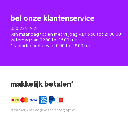
bel onze klantenservice
020 224 2424
van maandag tot en met vrijdag van 8.30 tot 21.00 uur
zaterdag van 09.00 tot 18.00 uur
* raamdecoratie van 10.00 tot 18.00 uur
makkelijk betalen*
*afhankelijk van de gekozen bezorgopties