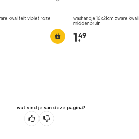
re kwaliteit violet roze
washandje 16x21cm zware kwali
middenbruin
1
.
49
wat vind je van deze pagina?