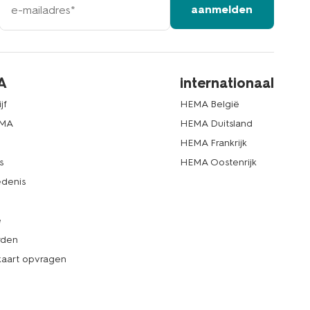
aanmelden
mailadres
A
internationaal
jf
HEMA België
EMA
HEMA Duitsland
d
HEMA Frankrijk
s
HEMA Oostenrijk
denis
e
rden
kaart opvragen