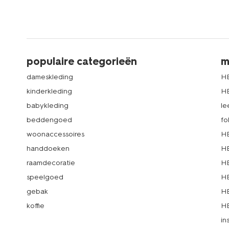
populaire categorieën
m
dameskleding
H
kinderkleding
H
babykleding
le
beddengoed
fo
woonaccessoires
HE
handdoeken
HE
raamdecoratie
HE
speelgoed
HE
gebak
HE
koffie
HE
in