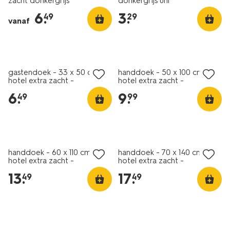
zacht donkergrijs
donkergrijs uni
handdoeken-
6
.
3
.
49
29
extra-
vanaf
zacht-
donkergrijs-
201429.html
gastendoek - 33 x 50 cm -
handdoek - 50 x 100 cm -
hotel extra zacht -
hotel extra zacht -
donkergrijs uni
donkergrijs uni
6
.
9
.
49
99
handdoek - 60 x 110 cm -
handdoek - 70 x 140 cm -
hotel extra zacht -
hotel extra zacht -
donkergrijs uni
donkergrijs uni
13
.
17
.
49
49