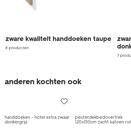
zware kwaliteit handdoeken taupe
zwar
donk
8 producten
7 prod
anderen kochten ook
laag geprijsd
handdoeken - hotel extra zwaar
peuterdekbedovertrek
donkergrijs
120x150cm zacht katoen rui
met poppenslaapzakje