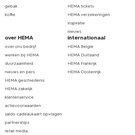
gebak
HEMA tickets
koffie
HEMA verzekeringen
inspiratie
nieuws
over HEMA
internationaal
over ons bedrijf
HEMA België
werken bij HEMA
HEMA Duitsland
duurzaamheid
HEMA Frankrijk
nieuws en pers
HEMA Oostenrijk
HEMA geschiedenis
HEMA zakelijk
klantenservice
actievoorwaarden
saldo cadeaukaart opvragen
partnerships
retail media