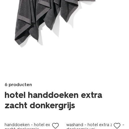
Product-
6 producten
set
hotel handdoeken extra
image
zacht donkergrijs
Products
/wonen-
handdoeken - hotel extra
washand - hotel extra zacht -
slapen/badkamer/handdoeken/hotel-