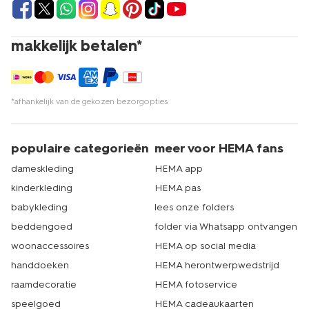
makkelijk betalen*
*afhankelijk van de gekozen bezorgopties
populaire categorieën
meer voor HEMA fans
dameskleding
HEMA app
kinderkleding
HEMA pas
babykleding
lees onze folders
beddengoed
folder via Whatsapp ontvangen
woonaccessoires
HEMA op social media
handdoeken
HEMA herontwerpwedstrijd
raamdecoratie
HEMA fotoservice
speelgoed
HEMA cadeaukaarten