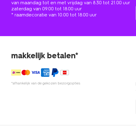
van maandag tot en met vrijdag van 8.30 tot 21.00 uur
zaterdag van 09.00 tot 18.00 uur
* raamdecoratie van 10.00 tot 18.00 uur
makkelijk betalen*
*afhankelijk van de gekozen bezorgopties