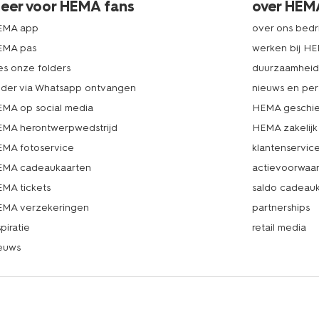
eer voor HEMA fans
over HEM
EMA app
over ons bedri
EMA pas
werken bij H
es onze folders
duurzaamhei
lder via Whatsapp ontvangen
nieuws en per
MA op social media
HEMA geschie
MA herontwerpwedstrijd
HEMA zakelijk
MA fotoservice
klantenservic
MA cadeaukaarten
actievoorwaa
MA tickets
saldo cadeau
MA verzekeringen
partnerships
spiratie
retail media
euws