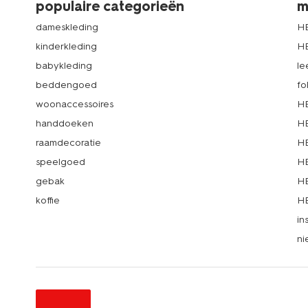
populaire categorieën
m
dameskleding
H
kinderkleding
H
babykleding
le
beddengoed
fo
woonaccessoires
HE
handdoeken
HE
raamdecoratie
HE
speelgoed
HE
gebak
HE
koffie
HE
in
ni