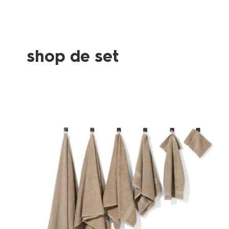
Product-
set
image
shop de set