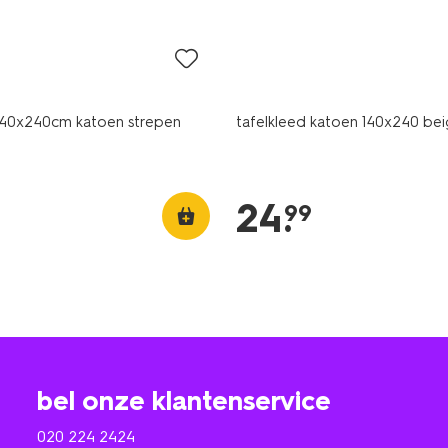
 140x240cm katoen strepen
tafelkleed katoen 140x240 bei
24
.
99
bel onze klantenservice
020 224 2424