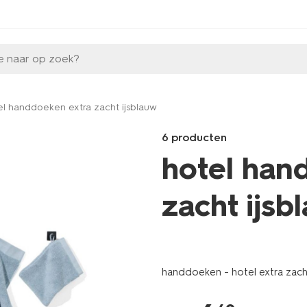
e naar op zoek?
el handdoeken extra zacht ijsblauw
6 producten
hotel han
zacht ijsb
Products
/wonen-
slapen/badkamer/handdoeken
handdoeken - hotel extra zach
handdoeken-
extra-
zacht-