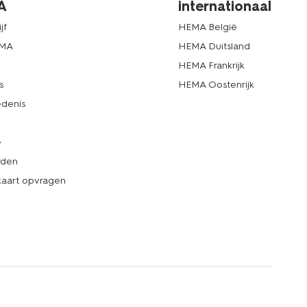
A
internationaal
jf
HEMA België
EMA
HEMA Duitsland
d
HEMA Frankrijk
s
HEMA Oostenrijk
denis
e
rden
kaart opvragen