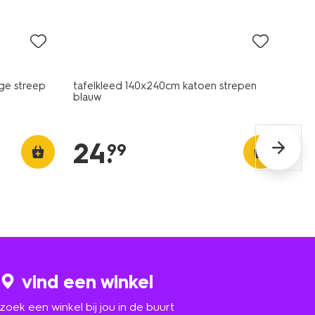
ge streep
tafelkleed 140x240cm katoen strepen
blauw
24
.
99
vind een winkel
zoek een winkel bij jou in de buurt