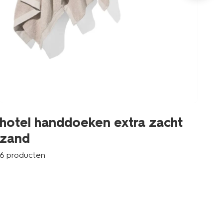
zw
hotel handdoeken extra zacht
zand
8 p
6 producten