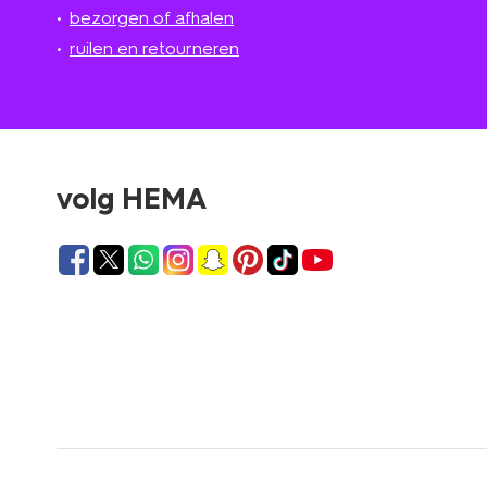
bezorgen of afhalen
ruilen en retourneren
volg HEMA