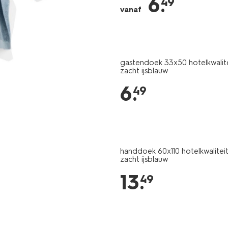
6
.
49
ijsblauw-
vanaf
200214.html
gastendoek 33x50 hotelkwalite
zacht ijsblauw
6
.
49
handdoek 60x110 hotelkwaliteit
zacht ijsblauw
13
.
49