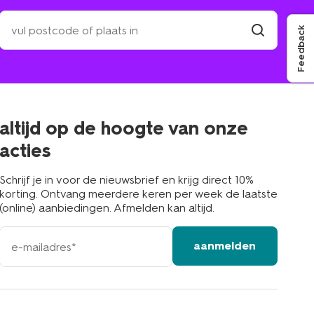
zoek
een
Feedback
winkel
vind
winkel
bij
jou
in
de
buurt
altijd op de hoogte van onze
acties
Schrijf je in voor de nieuwsbrief en krijg direct 10%
korting. Ontvang meerdere keren per week de laatste
(online) aanbiedingen. Afmelden kan altijd.
e-
aanmelden
mailadres