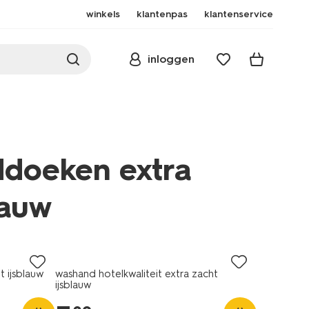
winkels
klantenpas
klantenservice
inloggen
ddoeken extra
lauw
/hotel-
t ijsblauw
washand hotelkwaliteit extra zacht
ijsblauw