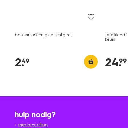
vegan
bolkaars ⌀7cm glad lichtgeel
tafelkleed
bruin
2
.
24
.
49
99
hulp nodig?
mijn bestelling