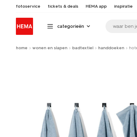
fotoservice
tickets & deals
HEMA app
inspiratie
waar ben j
categorieën
home
wonen en slapen
badtextiel
handdoeken
hot