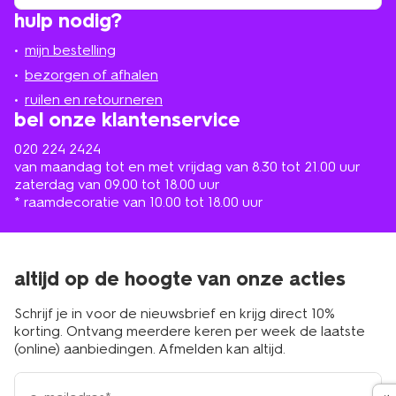
winkel
vind
hulp nodig?
winkel
bij
jou
mijn bestelling
in
de
bezorgen of afhalen
buurt
ruilen en retourneren
bel onze klantenservice
020 224 2424
van maandag tot en met vrijdag van 8.30 tot 21.00 uur
zaterdag van 09.00 tot 18.00 uur
* raamdecoratie van 10.00 tot 18.00 uur
altijd op de hoogte van onze acties
Schrijf je in voor de nieuwsbrief en krijg direct 10%
korting. Ontvang meerdere keren per week de laatste
(online) aanbiedingen. Afmelden kan altijd.
e-