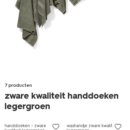
Product-
7 producten
set
zware kwaliteit handdoeken
image
legergroen
Products
/wonen-
handdoeken - zware
washandje zware kwaliteit -
slapen/badkamer/handdoeken/zware-