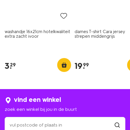
nieuw
nieuw
washandje 16x21cm hotelkwaliteit
dames T-shirt Cara jersey
extra zacht ivoor
strepen middengrijs
3
.
19
.
29
99
vind een winkel
zoek een winkel bij jou in de buurt
zoek
een