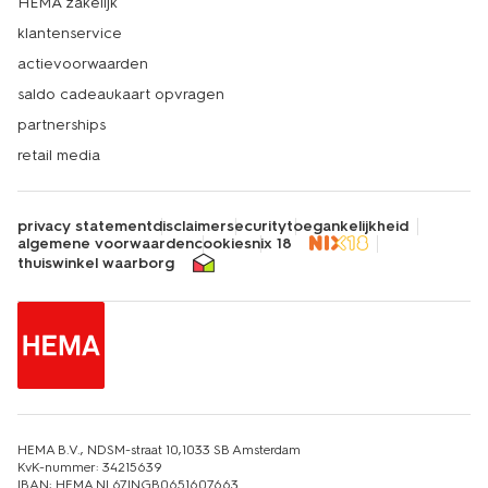
HEMA zakelijk
klantenservice
actievoorwaarden
saldo cadeaukaart opvragen
partnerships
retail media
privacy statement
disclaimer
security
toegankelijkheid
algemene voorwaarden
cookies
nix 18
thuiswinkel waarborg
HEMA B.V., NDSM-straat 10,1033 SB Amsterdam
KvK-nummer: 34215639
IBAN: HEMA NL67INGB0651607663