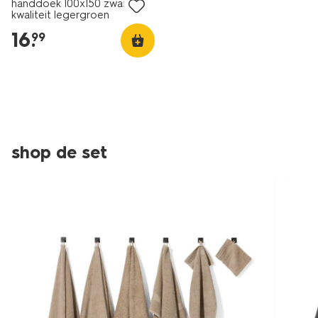
handdoek 100x150 zware
kwaliteit legergroen
16
.
99
shop de set