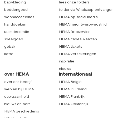
babykleding
lees onze folders
beddengoed
folder via Whatsapp ontvangen
woonaccessoires
HEMA op social media
handdoeken
HEMA herontwerpwedstrijd
raamdecoratie
HEMA fotoservice
speelgoed
HEMA cadeaukaarten
gebak
HEMA tickets
koffie
HEMA verzekeringen
inspiratie
nieuws
over HEMA
internationaal
over ons bedrijf
HEMA België
werken bij HEMA
HEMA Duitsland
duurzaamheid
HEMA Frankrijk
nieuws en pers
HEMA Oostenrijk
HEMA geschiedenis