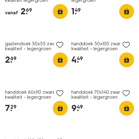
kwaliteit legergroen
legergroen
kwaliteit-
2
.
1
.
69
49
handdoeken-
vanaf
legergroen-
200873.html
gastendoek 30x55 zware
handdoek 50x100 zware
kwaliteit - legergroen
kwaliteit - legergroen
2
.
4
.
69
49
handdoek 60x110 zware
handdoek 70x140 zware
kwaliteit - legergroen
kwaliteit - legergroen
7
.
9
.
29
49