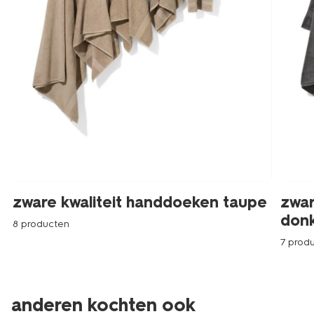
zware kwaliteit handdoeken taupe
zwar
donk
8 producten
7 prod
anderen kochten ook